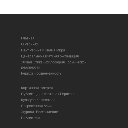
Главная
О Рерихах
Пакт Рериха и Знамя Мира
Центрально-Азиатская экспедиция
Живая Этика - философия Космической
реальности
Рерихи и современность
Картинная галерея
Публикации о картинах Рерихов
Культура Казахстана
Сокровенная Азия
Журнал "Восхождение"
Библиотека