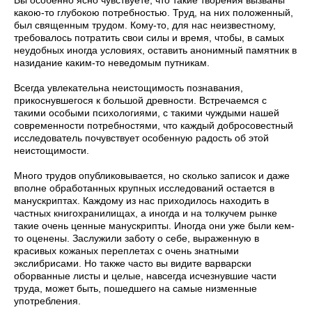
какою-то глубокою потребностью. Труд, на них положенный,
был священным трудом. Кому-то, для нас неизвестному,
требовалось потратить свои силы и время, чтобы, в самых
неудобных иногда условиях, оставить анонимный памятник в
назидание каким-то неведомым путникам.
Всегда увлекательна неистощимость познавания,
прикоснувшегося к большой древности. Встречаемся с
такими особыми психологиями, с такими чуждыми нашей
современности потребностями, что каждый добросовестный
исследователь почувствует особенную радость об этой
неистощимости.
Много трудов опубликовывается, но сколько записок и даже
вполне обработанных крупных исследований остается в
манускриптах. Каждому из нас приходилось находить в
частных книгохранилищах, а иногда и на толкучем рынке
такие очень ценные манускрипты. Иногда они уже были кем-
то оценены. Заслужили заботу о себе, выраженную в
красивых кожаных переплетах с очень знатными
экслибрисами. Но также часто вы видите варварски
оборванные листы и целые, навсегда исчезнувшие части
труда, может быть, пошедшего на самые низменные
употребления.