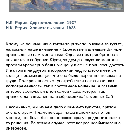
Н.К. Рерих. Держатель чаши. 1937
Н.К. Рерих. Хранитель чаши. 1928
К тому же пониманию о каком-то ритуале, о каком-то культе,
направили наше внимание и бронзовые маленькие фигурки,
принесенные нам монголами. Одна из них приобретена и
находится в собрании Юрия, за другую такую же монголы
просили чрезмерно большую цену и ее не пришлось достать.
И на том и на другом изображении над головою имеется
кольцо, показывающее, что оно было, вероятно, носимо на
груди. Полированность от употребления показывает как
долговременность, так и постоянное ношение. А главный
интерес заключался в той самой чаше, которая так
привлекала внимание на изображениях “каменных баб”.
Несомненно, мы имеем дело с каким-то культом, притом
очень старым. Пламенеющая чаша напоминает о так
многом, что было бы неосторожно сразу предложить какие-
то решения. Во всяком случае, этот вопрос необыкновенно
интересен.