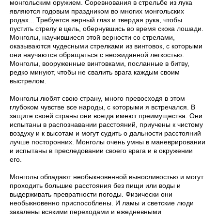
монгольским оружием. Соревнования в стрельбе из лука
являются годовым праздником во многих монгольских
родах... Требуется верный глаз и твердая рука, чтобы
пустить стрелу в цель, обернувшись во время скока лошади.
Монголы, научившиеся этой верности со стрелами,
оказываются чудесными стрелками из винтовок, с которыми
они научаются обращаться с неожиданной легкостью.
Монголы, вооруженные винтовками, посланные в битву,
редко минуют, чтобы не свалить врага каждым своим
выстрелом.
Монголы любят свою страну, много превосходя в этом
глубоком чувстве все народы, с которыми я встречался. В
защите своей страны они всегда имеют преимущества. Они
испытаны в распознавании расстояний, приучены к чистому
воздуху и к высотам и могут судить о дальности расстояний
лучше посторонних. Монголы очень умны в маневрировании
и испытаны в преследовании своего врага и в окружении
его.
Монголы обладают необыкновенной выносливостью и могут
проходить большие расстояния без пищи или воды и
выдержи­вать превратности погоды. Физически они
необыкновенно при­способлены. И ламы и светские люди
закалены всякими перехо­дами и ежедневными