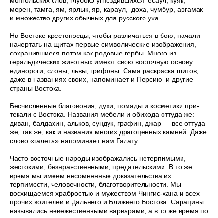
монгольских слов, глубоко угнездившихся: есаул, куяк,
мерен, тамга, ям, ярлык, яр, караул, доха, чумбур, аргамак
и множество других обычных для русского уха.
На Востоке крестоносцы, чтобы различаться в бою, начали
начертать на щитах первые символические изображения,
coхранившиеся потом как родовые гербы. Много из
геральдических животных имеют свою восточную основу:
единороги, слоны, львы, грифоны. Сама раскраска щитов,
даже в названиях сво­их, напоминает и Персию, и другие
страны Востока.
Бесчисленные благовония, духи, помады и косметики при­
текали с Востока. Названия мебели и обихода оттуда же:
диван, балдахин, альков, сундук, графин, джар — все оттуда
же, так же, как и названия многих драгоценных камней. Даже
слово «галета» напоминает нам Галату.
Часто восточные народы изображались нетерпимыми,
жестокими, безнравственными, предательскими. В то же
время мы имеем несомненные доказательства их
терпимости, человечности, благотворительности. Мы
восхищаемся храбростью и мужеством Чингис-хана и всех
прочих воителей и Дальнего и Ближнего Востока. Сарацины
назывались невежественными варвара­ми, а в то же время по