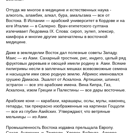
Оттуда же многое в медицине и естественных наука -
алкоголь, аламбик, алкал, бура, амальгама — все от
Востока. В Испании — арабский университет в Кордове и на
юге Италии — в Салерно. Врач египетского султана
излечивает Людовика IX. Слова: сироп, эулеп, элексир,
камфора и многие другие запечатлены в восточной
медицине.
Даже в земледелии Восток дал полезные советы Западу.
Маис — из Азии. Сахарный тростник, рис, индиго, целый ряд
фруктовых деревьев и овощей имели родину в Азии. Всякие
пилигримы несли в заплечных мешках всевозможные семена
и насыщали ими свою родную землю. Абрикос именовался
грушею Дамаска. Эшалот от Аскалона. Артишоки, шпинат,
эстрагон — все это арабские имена. Вина Кипра, Газ,
Аскалона, изюм Греции и Палестины — все дары восточные.
Арабские кони — карабахи, карашары, ослы, мулы, наконец,
гепарды, так прекрасно изображенные на картинах Гоццоли
— все из глубин Азийских. Утверждают, что ветряные
мельницы — из Азии.
Промышленность Востока издавна прельщала Европу.
Сахар Антиохии и Триполи. Хлопок Бейрута, Алеппо,