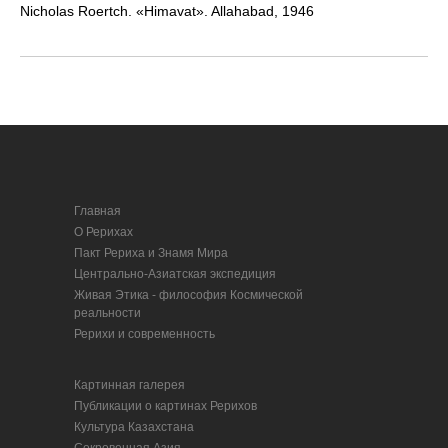
Nicholas Roertch. «Himavat». Allahabad, 1946
Главная
О Рерихах
Пакт Рериха и Знамя Мира
Центрально-Азиатская экспедиция
Живая Этика - философия Космической
реальности
Рерихи и современность
Картинная галерея
Публикации о картинах Рерихов
Культура Казахстана