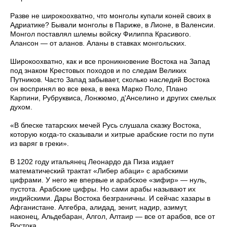
Разве не широкоохватно, что монголы купали коней своих в
Адриатике? Бывали монголы в Париже, в Лионе, в Валенсии.
Монгол поставлял шлемы войску Филиппа Красивого.
Алансон — от аланов. Аланы в ставках монгольских.
Широкоохватно, как и все проникновение Востока на Запад
под знаком Крестовых походов и по следам Великих
Путников. Часто Запад забывает, сколько наследий Востока
он воспринял во все века, в века Марко Поло, Плано
Карпини, Рубруквиса, Лонжюмо, д'Анселино и других смелых
духом.
«В блеске татарских мечей Русь слушала сказку Востока,
которую когда-то сказывали и хитрые арабские гости по пути
из варяг в греки».
В 1202 году итальянец Леонардо да Пиза издает
математический трактат «Либер абаци» с арабскими
цифрами. У него же впервые и арабское «зифир» — нуль,
пустота. Арабские цифры. Но сами арабы называют их
индийскими. Дары Востока безграничны. И сейчас хазары в
Афганистане. Алгебра, алидад, зенит, надир, азимут,
наконец, Альдебаран, Алгол, Алтаир — все от арабов, все от
Востока..