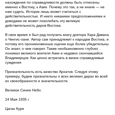
нахождения по справедливости должны быть отнесены
именно к Востоку, к Азии. Почему это так, а не иначе — не
нам судить. Историк лишь может считаться с
действительностью. И никто никакими предположениями и
доводами не может поколебать эту великую
действительность даров Востока.
В свое время я был рад получить книгу доктора Хара Давана
о Чингис-хане. Автор сам принадлежит к народам Востока, и
по­тому его проникновенные оценки еще более убедительны.
Он знает, о чем говорит. Также необыкновенно глубоко
понимал великого воителя Азии и недавно скончавшийся
Владимирцов. Как ценно встречать в жизни справедливые
суждения.
Признательность есть качество Архатов. Следуя этому
примеру, будем признательны о всех великих дарах во всей
их сво­еобразности и значительности.
Великое Синее Небо.
24 Мая 1935 г.
Цаган Куре