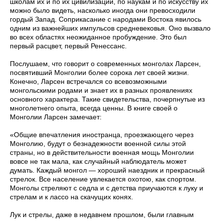
школам их и по их цивилизации, по наукам и по искусству их
можно было видеть, насколько иног­да они превосходили
гордый Запад. Соприкасание с народами Востока явилось
одним из важнейших импульсов средневе­ковья. Оно вызвало
во всех областях неожиданное пробужде­ние. Это был
первый расцвет, первый Ренессанс.
Послушаем, что говорит о современных монголах Ларсен,
посвятивший Монголии более сорока лет своей жизни.
Конечно, Ларсен встречался со всевозможными
монгольскими родами и знает их в разных проявлениях
основного характера. Такие свидетельства, почерпнутые из
многолетнего опыта, всегда цен­ны. В книге своей о
Монголии Ларсен замечает:
«Общие впечатления иностранца, проезжающего через
Монголию, будут о безнадежности военной силы этой
страны, но в действительности военная мощь Монголии
вовсе не так мала, как случайный наблюдатель может
думать. Каждый монгол — хороший наездник и прекрасный
стрелок. Все население увлекается охотою, как спортом.
Монголы стреляют с седла и с детства приучаются к луку и
стрелам и к лассо на скачущих конях.
Лук и стрелы, даже в недавнем прошлом, были главным