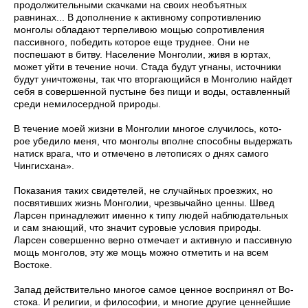
продолжительными скачками на своих не­объятных
равнинах... В дополнение к активному сопротивлению
монголы обладают терпеливою мощью сопротивления
пассивно­го, победить которое еще труднее. Они не
поспешают в битву. Население Монголии, живя в юртах,
может уйти в течение ночи. Стада будут угнаны, источники
будут уничтожены, так что вторгающийся в Монголию найдет
себя в совершенной пустыне без пищи и воды, оставленный
среди немилосердной природы.
В течение моей жизни в Монголии многое случилось, кото­
рое убедило меня, что монголы вполне способны выдержать
на­тиск врага, что и отмечено в летописях о днях самого
Чингис­хана».
Показания таких свидетелей, не случайных проезжих, но
посвятивших жизнь Монголии, чрезвычайно ценны. Швед
Ларсен принадлежит именно к типу людей наблюдательных
и сам знающий, что значит суровые условия природы.
Ларсен совер­шенно верно отмечает и активную и пассивную
мощь монголов, эту же мощь можно отметить и на всем
Востоке.
Запад действительно многое самое ценное воспринял от Во­
стока. И религии, и философии, и многие другие ценнейшие