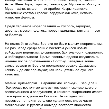
Акры. Шелк Тира, Тортозы, Тивериады. Муслин от Моссула.
Муар, тафта, шифон — от арабов. Ковры иранские.
Восточные составы красок. Кордуанская кожа, испано-
маврские фаянсы.
Среди терминов мореплавания — буссоль, адмирал,
арсенал, муссон, фелюка, корвет, шаланда, тартана — все
от Востока.
На полях битв войска Востока не были малым неприятелем.
Не раз Запад среди войн с Востоком учился новым
войсковым порядкам, дисциплине, бдительности, охранению
и наблюдательности. Целые военные ордена создавались
именно после приближения к Востоку. Западные войны
заимствовали от Востока прекрасное оружие. Дамасские
клинки и до сих пор звучат, как нарицательное лучшего
качества.
Малые щиты-торчи. Сарацинские кольчуги, зарцала и
бахтерцы, восточные шлемы-мисюрки и сколько другого
всевозможного и вооружения, и конского снаряжения имеет
свое происхождение на Востоке. Не забудем, что
повсеместно принятое слово «улан» есть слово чисто
монгольское. В русском обиходе пестреет множество