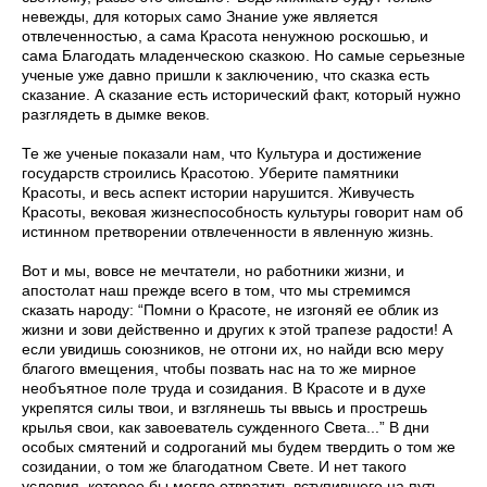
невежды, для которых само Знание уже является
отвлеченностью, а сама Красота ненужною роскошью, и
сама Благодать младенческою сказкою. Но самые серьезные
ученые уже давно пришли к заключению, что сказка есть
сказание. А сказание есть исторический факт, который нужно
разглядеть в дымке веков.
Те же ученые показали нам, что Культура и достижение
государств строились Красотою. Уберите памятники
Красоты, и весь аспект истории нарушится. Живучесть
Красоты, вековая жизнеспособность культуры говорит нам об
истинном претворении отвлеченности в явленную жизнь.
Вот и мы, вовсе не мечтатели, но работники жизни, и
апостолат наш прежде всего в том, что мы стремимся
сказать народу: “Помни о Красоте, не изгоняй ее облик из
жизни и зови действенно и других к этой трапезе радости! А
если увидишь союзников, не отгони их, но найди всю меру
благого вмещения, чтобы позвать нас на то же мирное
необъятное поле труда и созидания. В Красоте и в духе
укрепятся силы твои, и взглянешь ты ввысь и прострешь
крылья свои, как завоеватель сужденного Света...” В дни
особых смятений и содроганий мы будем твердить о том же
созидании, о том же благодатном Свете. И нет такого
условия, которое бы могло отвратить вступившего на путь