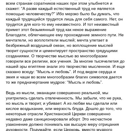
всем странам соратников наших при этом улыбнется и
скажет: “А разве каждый естественный труд не является
помощью человечеству?” Ибо мерзко было бы думать, что
каждый трудящийся трудится лишь для себя самого. Нет, он
трудится для кого-то ему неизвестного. И тот неизвестный
примет этот безымянный труд как некое выражение
Благодати, облегчающее ему прохождение земного пути. Не
мечтатели, но воплотители мыслей; мечта улетает в
безбрежный воздушный океан, но воплощение мыслей
творит сущности и цементирует пространство грядущими
созданиями. О творчестве мыслью во многообразии
говорили все религии, все учения. За многие тысячелетия до
нашей эры египтяне знали это творчество мысленное. И еще
сказано всюду: “Мысль и любовь”. И под видом сердца и
змия и чаши во всем многообразии благих символов дается
то же предначертание мудрое: “Мысль и любовь”.
Ведь из мысли, эманации совершенно реальной, мы
ухитрились сделать отвлеченность. Мы забыли, что не рука,
но мысль и творит, и убивает. А из любви мы сделали или
кислое воздыхание, или мерзость блуда. Дошло до того, что
некоторые отрасли Христианской Церкви совершенно
недавно даже санкционировали аборт. Это несчастное
узаконение должно понимать как высшую меру отрицания
духовности. Подумайте, если Церковь, вместо мудрого