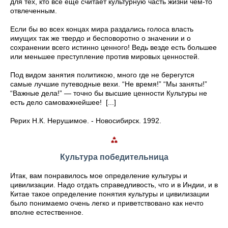
для тех, кто все еще считает культурную часть жизни чем-то
отвлеченным.
Если бы во всех концах мира раздались голоса власть
имущих так же твердо и бесповоротно о значении и о
сохранении всего истинно ценного! Ведь везде есть большее
или меньшее преступление против мировых ценностей.
Под видом занятия политикою, много где не берегутся
самые лучшие путеводные вехи. “Не время!” “Мы заняты!”
“Важные дела!” — точно бы высшие ценности Культуры не
есть дело самоважнейшее! [...]
Рерих Н.К. Нерушимое. - Новосибирск. 1992.
Культура победительница
Итак, вам понравилось мое определение культуры и
цивилизации. Надо отдать справедливость, что и в Индии, и в
Китае такое определение понятия культуры и цивилизации
было понимаемо очень легко и приветствовано как нечто
вполне естественное.