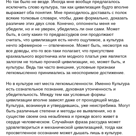
Но так было не везде. Иногда мне вообще предлагалось
исключить слово культура, так как цивилизация будто вполне
выражает оба понятия. Мне приходилось доставать с полок
всякие толковые словари, чтобы, даже формально, доказать
различие этих двух слов. Конечно, оппоненты меня не
убедили, но и не уверен, убедились ли они сами. Может
быть, в силу каких-то предрассудков они продолжают
считать, что цивилизация есть нечто ощутимое, а культура
нечто эфемерное — отвлеченное. Может быть, несмотря на
все доводы, кто-то все-таки полагает, что присутствие
крахмального воротничка или модного платья уже является
залогом не только прочной цивилизации, но, может быть, и
культуры. Ведь так часто внешние, условные признаки
легкомысленно принимались за неоспоримое достижение.
Но в культуре нет места легкомысленности. Именно Культура
есть сознательное познание, духовная утонченность и
убедительность. Между тем как условные формы
цивилизации вполне зависят даже от проходящей моды.
Культура, возникнув и утвердившись, уже неистребима. Могут
быть различные степени и методы ее выявления, но в
существе своем она незыблема и прежде всего живет в
сердце человеческом. Случайная фраза рассудка может
удовлетвориться и механической цивилизацией, тогда как
просветленное осознание может дышать лишь в культуре.