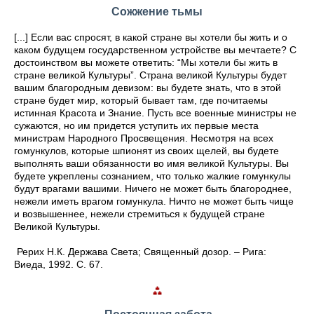
Сожжение тьмы
[...] Если вас спросят, в какой стране вы хотели бы жить и о
каком будущем государственном устройстве вы мечтаете? С
достоинством вы можете ответить: “Мы хотели бы жить в
стране великой Культуры”. Страна великой Культуры будет
вашим благородным девизом: вы будете знать, что в этой
стране будет мир, который бывает там, где почитаемы
истинная Красота и Знание. Пусть все военные министры не
сужаются, но им придется уступить их первые места
министрам Народного Просвещения. Несмотря на всех
гомункулов, которые шпионят из своих щелей, вы будете
выполнять ваши обязанности во имя великой Культуры. Вы
будете укреплены сознанием, что только жалкие гомункулы
будут врагами вашими. Ничего не может быть благороднее,
нежели иметь врагом гомункула. Ничто не может быть чище
и возвышеннее, нежели стремиться к будущей стране
Великой Культуры.
Рерих Н.К. Держава Света; Священный дозор. – Рига:
Виеда, 1992. С. 67.