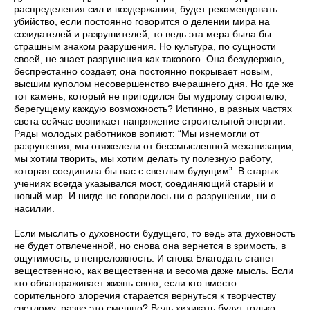
распределения сил и воздержания, будет рекомендовать
убийство, если постоянно говорится о делении мира на
созидателей и разрушителей, то ведь эта мера была бы
страшным знаком разрушения. Но культура, по сущности
своей, не знает разрушения как такового. Она безудержно,
беспрестанно создает, она постоянно покрывает новым,
высшим куполом несовершенство вчерашнего дня. Но где же
тот камень, который не пригодился бы мудрому строителю,
берегущему каждую возможность? Истинно, в разных частях
света сейчас возникает напряжение строительной энергии.
Ряды молодых работников вопиют: “Мы изнемогли от
разрушения, мы отяжелели от бессмысленной механизации,
мы хотим творить, мы хотим делать ту полезную работу,
которая соединила бы нас с светлым будущим”. В старых
учениях всегда указывался мост, соединяющий старый и
новый мир. И нигде не говорилось ни о разрушении, ни о
насилии.
Если мыслить о духовности будущего, то ведь эта духовность
не будет отвлеченной, но снова она вернется в зримость, в
ощутимость, в непреложность. И снова Благодать станет
вещественною, как вещественна и весома даже мысль. Если
кто облагораживает жизнь свою, если кто вместо
сорительного злоречия старается вернуться к творчеству
светлому, разве это смешно? Ведь хихикать будут только