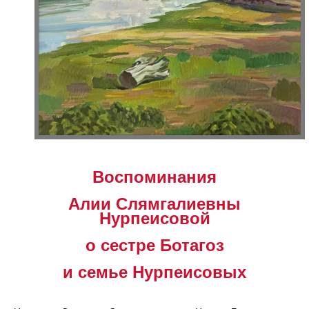
Воспоминания
Алии Слямгалиевны
Нурпеисовой
о сестре Ботагоз
и семье Нурпеисовых