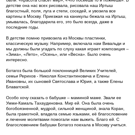
детстве она нас всех рисовала, рисовала наш Иртыш
благостный, поля, луга и степи, соседей, и увозила все
картины в Москву. Приезжая на каникулы бежала на Иртыш,
умывалась, благодарила его, это было всегда, даже в
последние годы.
В детстве помню привозила из Москвы пластинки,
классическую музыку. Например, включала нам Вивальди и
мы должны были угадать по слуху какая играет композиция –
«Зима», «Лето», «Осень», или «Весна». Было очень
интересно.
Ботагоз была большой поклонницей Великих Учителей,
семьи Рерихов - Николая Константиновича и Елены
Ивановны, их сыновей Святослава и Юрия, а также Елены
Блаватской.
Особо хочу сказать о бабушке – маминой маме. Звали ее
Умми-Камаль Тахаудиновна. Мир ей. Она была очень
богобоязненной, мудрой, сильной женщиной, знала Коран,
была грамотной, владела семью языками, её благословение
и лечение молитвами помогали нам выжить. Благо ей. С
благословением бабушки Ботагоз поехала в Москву учиться.