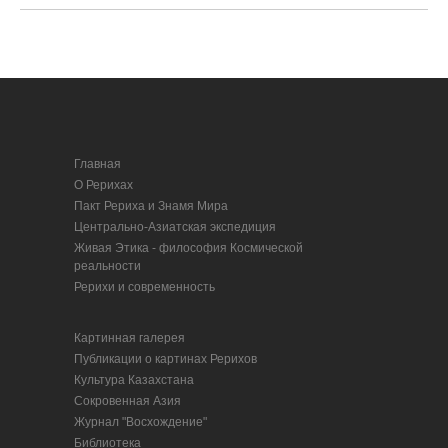
Главная
О Рерихах
Пакт Рериха и Знамя Мира
Центрально-Азиатская экспедиция
Живая Этика - философия Космической
реальности
Рерихи и современность
Картинная галерея
Публикации о картинах Рерихов
Культура Казахстана
Сокровенная Азия
Журнал "Восхождение"
Библиотека