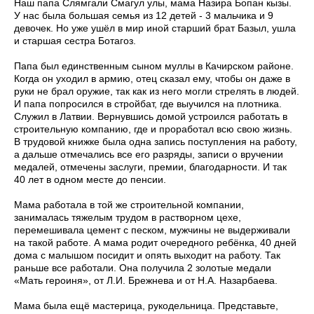
Наш папа Слямгали Смагул улы, мама Назира Бопан кызы.
У нас была большая семья из 12 детей - 3 мальчика и 9
девочек. Но уже ушёл в мир иной старший брат Базыл, ушла
и старшая сестра Ботагоз.
Папа был единственным сыном муллы в Качирском районе.
Когда он уходил в армию, отец сказал ему, чтобы он даже в
руки не брал оружие, так как из него могли стрелять в людей.
И папа попросился в стройбат, где выучился на плотника.
Служил в Латвии. Вернувшись домой устроился работать в
строительную компанию, где и проработал всю свою жизнь.
В трудовой книжке была одна запись поступления на работу,
а дальше отмечались все его разряды, записи о вручении
медалей, отмечены заслуги, премии, благодарности. И так
40 лет в одном месте до пенсии.
Мама работала в той же строительной компании,
занималась тяжелым трудом в растворном цехе,
перемешивала цемент с песком, мужчины не выдерживали
на такой работе. А мама родит очередного ребёнка, 40 дней
дома с малышом посидит и опять выходит на работу. Так
раньше все работали. Она получила 2 золотые медали
«Мать героиня», от Л.И. Брежнева и от Н.А. Назарбаева.
Мама была ещё мастерица, рукодельница. Представьте,