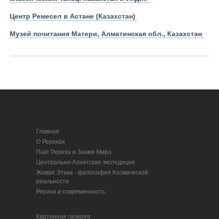
Центр Ремесел в Астане (Казахстан)
Музей почитания Матери, Алматинская обл., Казахстан
Главная
О Рерихах
Пакт Рериха и Знамя Мира
Центрально-Азиатская экспедиция
Живая Этика - философия Космической
реальности
Рерихи и современность
Картинная галерея