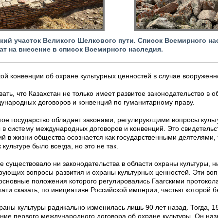
кий участок Великого Шелкового пути. Список Всемирного н
т на внесение в список Всемирного наследия.
кой
конвенции об охране культурных ценностей в случае вооруженн
ть, что Казахстан не только имеет развитое законодательство в о
ународных договоров и конвенций по гуманитарному праву.
ое государство обладает законами, регулирующими вопросы культ
 в систему международных договоров и конвенций. Это свидетельств
ий в жизни общества осознается как государственными деятелями, 
 культуре было всегда, но это не так.
не существовало ни законодательства в области охраны культуры, 
ирующих вопросы развития и охраны культурных ценностей. Эти воп
 основные положения которого регулировались Гаагскими протоколами
ати сказать, по инициативе Российской империи, частью которой бы
раны культуры радикально изменилась лишь 90 лет назад. Тогда, 1
ние первого международного договора об охране культуры. Он наз