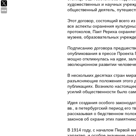
художественных и научных учрежд
общественный деятель, путешеств
Этот договор, состоящий всего и
все аспекты охранения культурных
протоколов, Пакт Рериха охраняе
музеев, образовательных учрежде
Подписанию договора предшествов
опубликования в прессе Проекта 
мощно откликнулась на идеи, зал
эволюционном развитии человече
В нескольких десятках стран мир
разъясняющие положения этого д
публикациях. Возникло настояще
усилий общественности было сам
Идея создания особого законодат
вв., в петербургский период его 
рассказывая о бедственном полож
законов об охране этих памятнико
В 1914 году, с началом Первой м
характер, и особое значение они