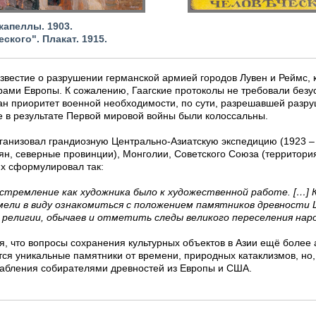
капеллы. 1903.
ского". Плакат. 1915.
звестие о разрушении германской армией городов Лувен и Реймс,
ами Европы. К сожалению, Гаагские протоколы не требовали безу
ан приоритет военной необходимости, по сути, разрешавшей разру
е в результате Первой мировой войны были колоссальны.
организовал грандиозную Центрально-Азиатскую экспедицию (1923 – 
ян, северные провинции), Монголии, Советского Союза (территори
их сформулировал так:
устремление как художника было к художественной работе. […] 
мели в виду ознакомиться с положением памятников древности
 религии, обычаев и отметить следы великого переселения нар
я, что вопросы сохранения культурных объектов в Азии ещё более 
ся уникальные памятники от времени, природных катаклизмов, но,
рабления собирателями древностей из Европы и США.