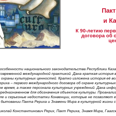
Пак
и К
К 90-летию пер
договора об 
це
особенности национального законодательства Республики Каза
 современной международной практикой. Дана краткая история 
 охраны культурных ценностей. Кратко изложена история её во
риха – первого международного договора об охране культурных
ное время, а также персонала культурных учреждений. Дана инф
предназначенном для обозначения объектов культуры. Проанализ
исле и серьезные недостатки Конвенции, которые не позволяют
о бытовании Пакта Рериха и Знамени Мира в культурной жизни 
иколай Константинович Рерих, Пакт Рериха, Знамя Мира, Гаагск