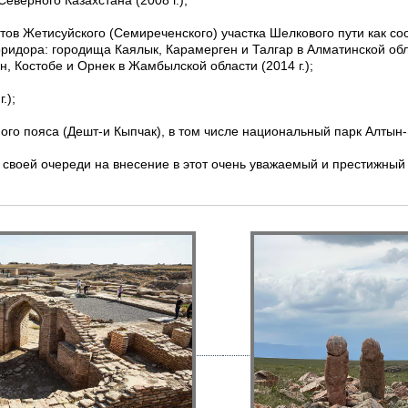
еверного Казахстана (2008 г.);
тов Жетисуйского (Семиреченского) участка Шелкового пути как со
ридора: городища Каялык, Карамерген и Талгар в Алматинской обл
н, Костобе и Орнек в Жамбылской области (2014 г.);
.);
го пояса (Дешт-и Кыпчак), в том числе национальный парк Алтын-Э
своей очереди на внесение в этот очень уважаемый и престижный 