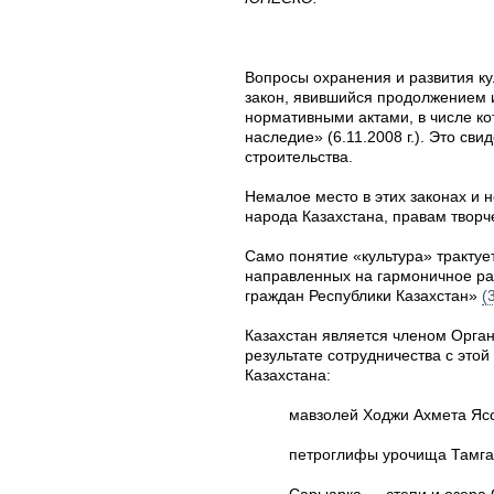
Вопросы охранения и развития ку
закон, явившийся продолжением и
нормативными актами, в числе к
наследие» (6.11.2008 г.). Это с
строительства.
Немалое место в этих законах и 
народа Казахстана, правам творч
Само понятие «культура» трактует
направленных на гармоничное раз
граждан Республики Казахстан»
(
Казахстан является членом Орга
результате сотрудничества с эт
Казахстана:
мавзолей Ходжи Ахмета Ясса
петроглифы урочища Тамгал