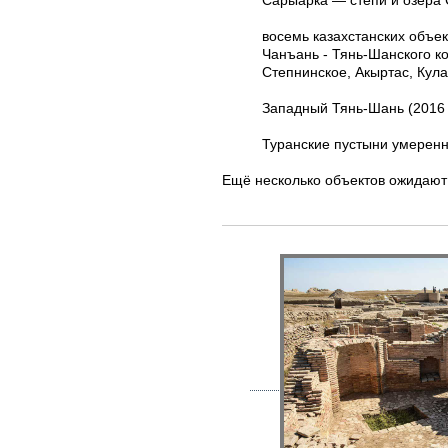
Сарыарка — степи и озера С
восемь казахстанских объек
Чанъань - Тянь-Шанского ко
Степнинское, Акыртас, Кула
Западный Тянь-Шань (2016 г
Туранские пустыни умеренно
Ещё несколько объектов ожидают 