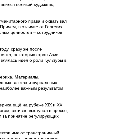
 явился великий художник,
уманитарного права и охватывал
Причем, в отличие от Гаагских
урных ценностей – сотрудников
оду, сразу же после
нента, некоторых стран Азии
являлась идея о роли Культуры в
Рериха. Материалы,
нных газетах и журнальных
 наиболее важным результатом
Рериха ещё на рубеже Х
I
Х и ХХ
огом, активно выступал в прессе,
ал за принятие регулирующих
ъектов имеют трансграничный
сьмах и по дипломатическим