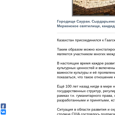
Городище Сауран. Сырдарьинс
Меркенское святилище, кандида
Казахстан присоединился к Гаагс
Таким образом можно констатирова
является участником многих межд
В настоящее время каждое развит
культурных ценностей и включены
важности культуры и её проявлен
показаться, что такое отношение к
Ещё 100 лет назад нигде в мире 
государственных структур, регул
рамках т.н. гуманитарного права,
разработанными и принятыми, кст
Ситуация в области развития и ох
столице США состоялось подписа