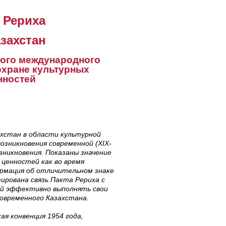
т Рериха
азахстан
вого международного
охране культурных
нностей
хстан в области культурной
возникновения современной (Х
I
Х-
зникновения. Показаны значение
 ценностей как во время
ормация об отличительном знаке
ирована связь Пакта Рериха с
 ей эффективно выполнять свои
современного Казахстана.
ая конвенция 1954 года,