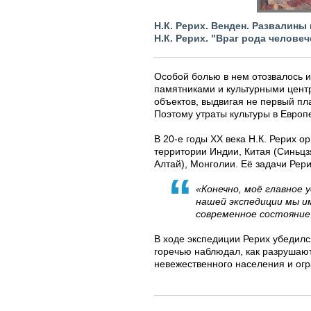
Н.К. Рерих. Венден. Развалины 
Н.К. Рерих. "Враг рода человече
Особой болью в нем отозвалось и
памятниками и культурными центр
объектов, выдвигая не первый пл
Поэтому утраты культуры в Европ
В 20-е годы ХХ века Н.К. Рерих 
территории Индии, Китая (Синьцз
Алтай), Монголии. Её задачи Рер
«Конечно, моё главное 
нашей экспедиции мы и
современное состояние
В ходе экспедиции Рерих убедилс
горечью наблюдал, как разрушают
невежественного населения и ог