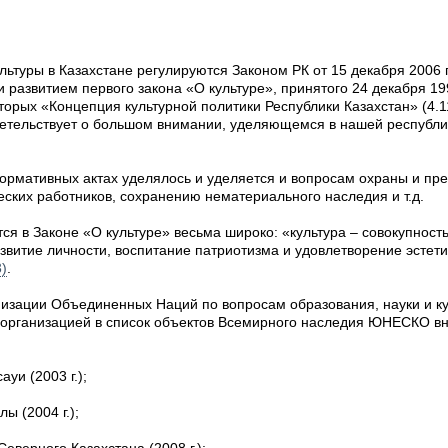
льтуры в Казахстане регулируются Законом РК
от 15 декабря 2006
 развитием первого закона «О культуре», принятого
24 декабря 199
оторых
«Концепция культурной политики Республики Казахстан»
(4.1
видетельствует о большом внимании, уделяющемся в нашей республи
нормативных актах уделялось и уделяется и вопросам охраны и пр
еских работников, сохранению нематериального наследия и т.д.
ся в Законе «О культуре» весьма широко: «культура – совокупност
витие личности, воспитание патриотизма и удовлетворение эстети
3)
.
низации Объединенных Наций по вопросам образования, науки и ку
ой организацией в список объектов Всемирного наследия ЮНЕСКО 
уи (2003 г.);
ы (2004 г.);