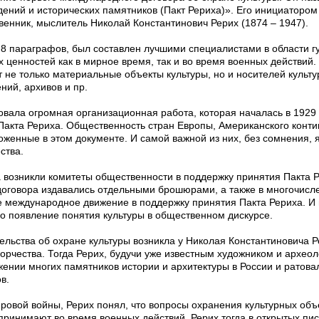
ений и исторических памятников (Пакт Рериха)». Его инициатором
енник, мыслитель Николай Константинович Рерих (1874 – 1947).
з 8 параграфов, был составлен лучшими специалистами в области г
 ценностей как в мирное время, так и во время военных действий. 
т не только материальные объекты культуры, но и носителей культ
ний, архивов и пр.
ала огромная организационная работа, которая началась в 1929 г
Пакта Рериха. Общественность стран Европы, Американского конти
оженные в этом документе. И самой важной из них, без сомнения, 
ства.
а возникли комитеты общественности в поддержку принятия Пакта 
оговора издавались отдельными брошюрами, а также в многочисле
е международное движение в поддержку принятия Пакта Рериха. И
о появление понятия культуры в общественном дискурсе.
ельства об охране культуры возникла у Николая Константиновича 
творчества. Тогда Рерих, будучи уже известным художником и археол
ении многих памятников истории и архитектуры в России и ратов
в.
ировой войны, Рерих понял, что вопросы охранения культурных об
 принимают во время военных действий. Рерих тогда в открытых пи