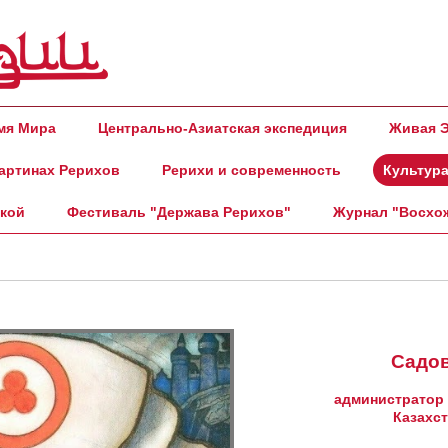
амя Мира
Центрально-Азиатская экспедиция
Живая Э
артинах Рерихов
Рерихи и современность
Культура
ской
Фестиваль "Держава Рерихов"
Журнал "Восхо
Садов
администратор 
Казахс