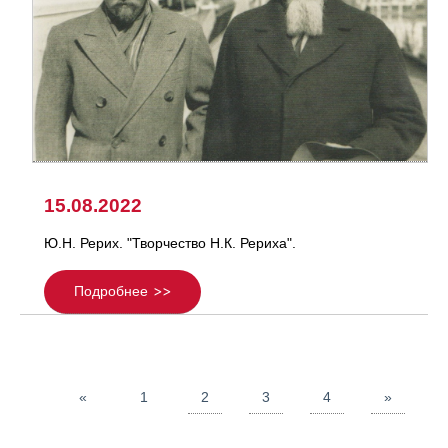
15.08.2022
Ю.Н. Рерих. "Творчество Н.К. Рериха".
Подробнее
«
1
2
3
4
»