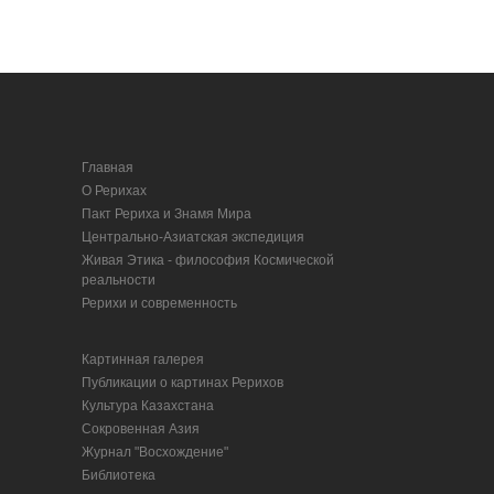
Главная
О Рерихах
Пакт Рериха и Знамя Мира
Центрально-Азиатская экспедиция
Живая Этика - философия Космической
реальности
Рерихи и современность
Картинная галерея
Публикации о картинах Рерихов
Культура Казахстана
Сокровенная Азия
Журнал "Восхождение"
Библиотека