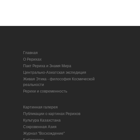
Главная
О Рерихах
Пакт Рериха и Знамя Мира
Центрально-Азиатская экспедиция
Живая Этика - философия Космической
реальности
Рерихи и современность
Картинная галерея
Публикации о картинах Рерихов
Культура Казахстана
Сокровенная Азия
Журнал "Восхождение"