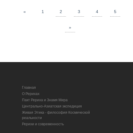
«
1
2
3
4
5
»
Главная
О Рерихах
Пакт Рериха и Знамя Мира
Центрально-Азиатская экспедиция
Живая Этика - философия Космической
реальности
Рерихи и современность