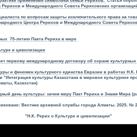
 практике применения символики семьи Рерихов.
Статья опубл
а Рерихов
и
Международного Совета Рериховских организаций
циалиста по вопросам защиты исключительного права на тов
народного Центра Рерихов
и
Международного Совета Рериховс
ных 75-летию Пакта Рериха в мире
льтуре и цивилизации
 лет первому международному договору об охране культурных
уры и феномен культурного единства Евразии в работах Н.К. 
 "Интеграция культуры Казахстана в мировое культурное про
Алматы, Казахстан)
ный день культуры: зачем миру Пакт Рериха и Знамя Мира
(р
иковано: Вестник архивной службы города Алматы. 2025. № 2 
"Н.К. Рерих о Культуре и цивилизации"