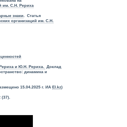
икована на
 им. С.Н. Рериха
арные знаки
. Статья
ких организаций им. С.Н.
 ценностей
Рериха и Ю.Н. Рериха.
Доклад
странство: динамика и
азмещено 15.04.2025 г. ИА
El.kz
)
(37).