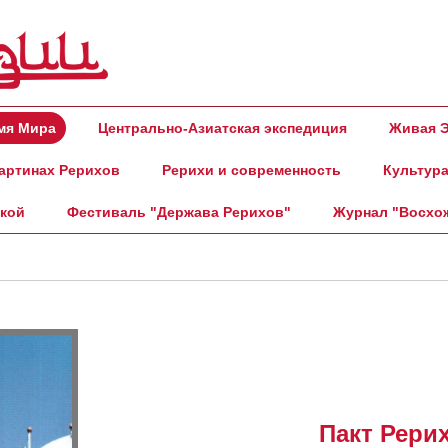
амя Мира
Центрально-Азиатская экспедиция
Живая Э
артинах Рерихов
Рерихи и современность
Культура
ской
Фестиваль "Держава Рерихов"
Журнал "Восхо
Пакт Рери