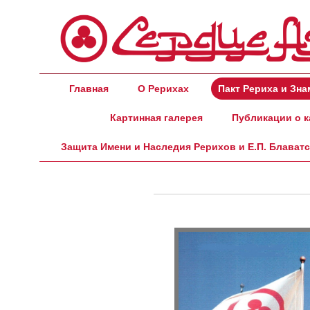
Главная
О Рерихах
Пакт Рериха и Зн
Картинная галерея
Публикации о к
Защита Имени и Наследия Рерихов и Е.П. Блават