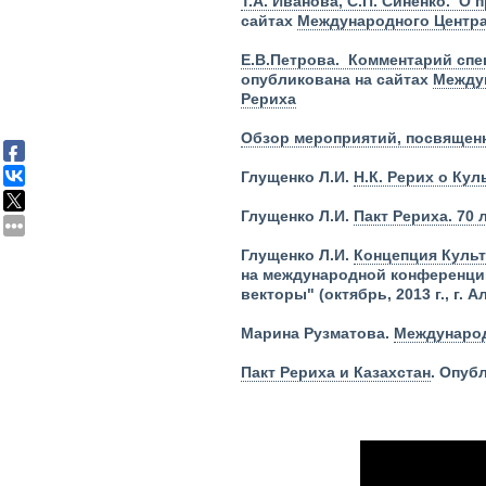
Т.А. Иванова, С.П. Синенко. О
сайтах
Международного Центр
Е.В.Петрова. Комментарий спе
опубликована на сайтах
Между
Рериха
Обзор мероприятий, посвящен
Глущенко Л.И.
Н.К. Рерих о Ку
Глущенко Л.И.
Пакт Рериха. 70
Глущенко Л.И.
Концепция Культ
на международной конференции
векторы" (октябрь, 2013 г., г. 
Марина Рузматова.
Международ
Пакт Рериха и Казахстан
.
Опубл