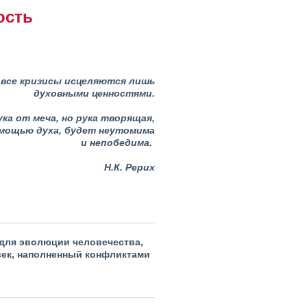
ость
все кризисы исцеляются лишь
духовными ценностями.
ка от меча, но рука творящая,
 мощью духа, будет неутомима
и непобедима.
Н.К. Рерих
 для эволюции человечества,
век, наполненный конфликтами