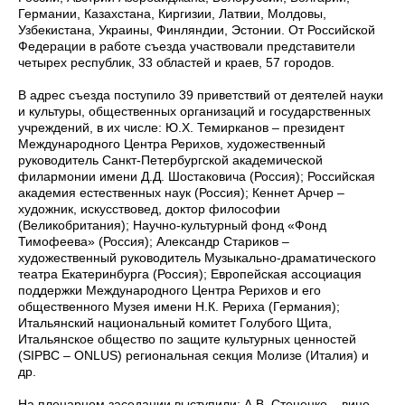
Германии, Казахстана, Киргизии, Латвии, Молдовы,
Узбекистана, Украины, Финляндии, Эстонии. От Российской
Федерации в работе съезда участвовали представители
четырех республик, 33 областей и краев, 57 городов.
В адрес съезда поступило 39 приветствий от деятелей науки
и культуры, общественных организаций и государственных
учреждений, в их числе: Ю.Х. Темирканов – президент
Международного Центра Рерихов, художественный
руководитель Санкт-Петербургской академической
филармонии имени Д.Д. Шостаковича (Россия); Российская
академия естественных наук (Россия); Кеннет Арчер –
художник, искусствовед, доктор философии
(Великобритания); Научно-культурный фонд «Фонд
Тимофеева» (Россия); Александр Стариков –
художественный руководитель Музыкально-драматического
театра Екатеринбурга (Россия); Европейская ассоциация
поддержки Международного Центра Рерихов и его
общественного Музея имени Н.К. Рериха (Германия);
Итальянский национальный комитет Голубого Щита,
Итальянское общество по защите культурных ценностей
(SIPBC – ONLUS) региональная секция Молизе (Италия) и
др.
На пленарном заседании выступили: А.В. Стеценко – вице-