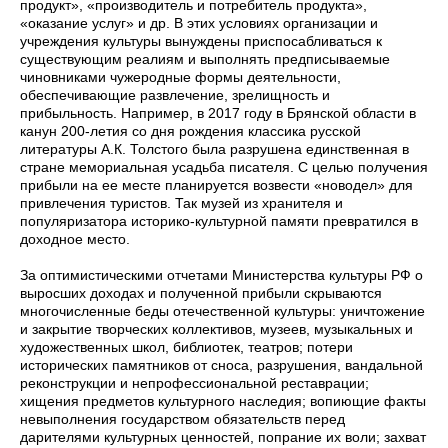
продукт», «производитель и потребитель продукта»,
«оказание услуг» и др. В этих условиях организации и
учреждения культуры вынуждены приспосабливаться к
существующим реалиям и выполнять предписываемые
чиновниками чужеродные формы деятельности,
обеспечивающие развлечение, зрелищность и
прибыльность. Например, в 2017 году в Брянской области в
канун 200-летия со дня рождения классика русской
литературы А.К. Толстого была разрушена единственная в
стране мемориальная усадьба писателя. С целью получения
прибыли на ее месте планируется возвести «новодел» для
привлечения туристов. Так музей из хранителя и
популяризатора историко-культурной памяти превратился в
доходное место.
За оптимистическими отчетами Министерства культуры РФ о
выросших доходах и полученной прибыли скрываются
многочисленные беды отечественной культуры: уничтожение
и закрытие творческих коллективов, музеев, музыкальных и
художественных школ, библиотек, театров; потери
исторических памятников от сноса, разрушения, вандальной
реконструкции и непрофессиональной реставрации;
хищения предметов культурного наследия; вопиющие факты
невыполнения государством обязательств перед
дарителями культурных ценностей, попрание их воли; захват