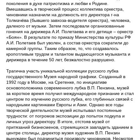
поколения в духе патриотизма и любви к Родине.
Вмешавшись в творческий процесс коллектива оркестра,
чиновники назначили на должность его директора г-на
Толмачёва (бывшего завхоза-водителя оркестра), человека,
далекого от музыки. Затем последовали организованные
гонения на дирижера А.И. Полетаева и его детище – оркестр
«Боян». В результате по приказу Министерства культуры РФ
А.И. Полетаев был уволен, а состав оркестра сократили до
камерной группы. Таким образом, то, что создавалось
кропотливым трудом и талантом выдающегося музыканта и
дирижера в течение 50 лет, безжалостно разрушено.
Трагична участь уникальной коллекции русского лубка
государственного Музея народной графики. Созданный в
1992 году в Москве, на Сретенке, по инициативе
основоположника современного лубка В.П. Пензина, музей
за короткое время получил международное признание и стал
центром по изучению русского лубка, его глубинных связей с
народными картинками Европы и Азии. Однако все годы
творческой деятельности музей испытывал постоянные
трудности: от погромов экспозиции до попыток подкупа и
личных угроз директору. В итоге, отстояв музей от
притязаний бизнесменов, стремящихся завладеть зданием в
центре столицы, директор музея художник В.П. Пензин
вынужден был подчиниться произволу чиновников. Несмотря