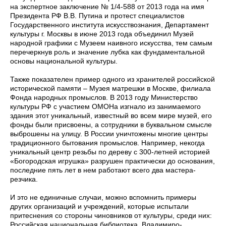
на экспертное заключение № 1/4-588 от 2013 года на имя
Президента РФ В.В. Путина и протест специалистов
Государственного института искусствознания, Департамент
культуры г. Москвы в июне 2013 года объединил Музей
народной графики с Музеем наивного искусства, тем самым
перечеркнув роль и значение лубка как фундаментальной
основы национальной культуры.
Также показателен пример одного из хранителей российской
исторической памяти – Музея матрешки в Москве, филиала
Фонда народных промыслов. В 2013 году Министерство
культуры РФ с участием ОМОНа изгнало из занимаемого
здания этот уникальный, известный во всем мире музей, его
фонды были присвоены, а сотрудники в буквальном смысле
выброшены на улицу. В России уничтожены многие центры
традиционного бытования промыслов. Например, некогда
уникальный центр резьбы по дереву с 300-летней историей
«Богородская игрушка» разрушен практически до основания,
последние пять лет в нем работают всего два мастера-
резчика.
И это не единичные случаи, можно вспомнить примеры
других организаций и учреждений, которые испытали
притеснения со стороны чиновников от культуры, среди них:
Российская национальная библиотека, Владимиро-