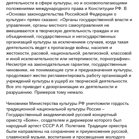
деятельности в сфере культуры, но и основополагающими
положениями международного права и Конституции РФ. В
«Основах законодательства Российской Федерации о
культуре» прямо сказано: «Органы государственной власти и
управления, органы местного самоуправления не
вмешиваются в творческую деятельность граждан и их
объединений, государственных и негосударственных
организаций культуры за исключением случаев, когда такая
деятельность ведет к пропаганде войны, насилия и
жестокости, расовой, национальной, религиозной, классовой
и иной исключительности или нетерпимости, порнографии».
Несмотря на законодательные гарантии, государственные
чиновники, не понимающие сути и предназначения культуры,
продолжают жестко регламентировать работу организаций и
учреждений культуры в ущерб их творческой деятельности.
Все это приводит к дезорганизации их деятельности и
разрушению. Примеров тому немало.
Чиновники Министерства культуры РФ уничтожили гордость
традиционной национальной культуры России –
Государственный академический русский концертный
оркестр «Боян», создателем и дирижером которого был
народный артист СССР А.И. Полетаев. Традиции оркестра
были направлены на сохранение и приумножение русской,
славянской музыки, воспитание и просвещение молодого