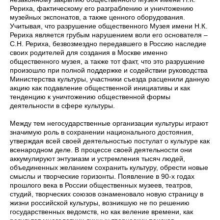
Рериха, фактическому его разграблению и уничтожению
музейных экспонатов, а также ценного оборудования.
Учитывая, что разрушение общественного Музея имени Н.К.
Рериха является грубым нарушением воли его основателя –
С.Н. Рериха, безвозмездно передавшего в Россию наследие
своих родителей для создания в Москве именно
общественного музея, а также тот факт, что это разрушение
произошло при полной поддержке и содействии руководства
Министерства культуры, участники съезда расценили данную
акцию как подавление общественной инициативы и как
тенденцию к уничтожению общественной формы
деятельности в сфере культуры.
Между тем негосударственные организации культуры играют
значимую роль в сохранении национального достояния,
утверждая всей своей деятельностью постулат о культуре как
всенародном деле. В процессе своей деятельности они
аккумулируют энтузиазм и устремления тысяч людей,
объединенных желанием сохранить культуру, обрести новые
смыслы и творческие горизонты. Появление в 90-х годах
прошлого века в России общественных музеев, театров,
студий, творческих союзов ознаменовало новую страницу в
жизни российской культуры, возникшую не по решению
государственных ведомств, но как веление времени, как