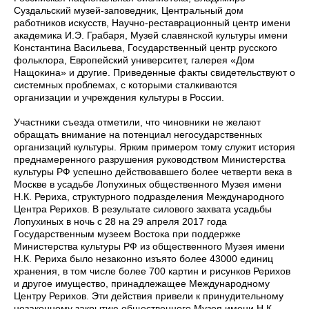
Суздальский музей-заповедник, Центральный дом
работников искусств, Научно-реставрационный центр имени
академика И.Э. Грабаря, Музей славянской культуры имени
Константина Васильева, Государственный центр русского
фольклора, Европейский университет, галерея «Дом
Нащокина» и другие. Приведенные факты свидетельствуют о
системных проблемах, с которыми сталкиваются
организации и учреждения культуры в России.
Участники съезда отметили, что чиновники не желают
обращать внимание на потенциал негосударственных
организаций культуры. Ярким примером тому служит история
преднамеренного разрушения руководством Министерства
культуры РФ успешно действовавшего более четверти века в
Москве в усадьбе Лопухиных общественного Музея имени
Н.К. Рериха, структурного подразделения Международного
Центра Рерихов. В результате силового захвата усадьбы
Лопухиных в ночь с 28 на 29 апреля 2017 года
Государственным музеем Востока при поддержке
Министерства культуры РФ из общественного Музея имени
Н.К. Рериха было незаконно изъято более 43000 единиц
хранения, в том числе более 700 картин и рисунков Рерихов
и другое имущество, принадлежащее Международному
Центру Рерихов. Эти действия привели к принудительному
незаконному закрытию общественного Музея имени Н.К.