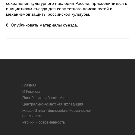
сохранения культурного наследия России, присоединиться к
инициативам съезда для совместного поиска путей и
механизмов защиты российской культуры.
8. Опубликовать материалы съезда.
Главная
О Рерихах
Пакт Рериха и Знамя Мира
Центрально-Азиатская экспедиция
Живая Этика - философия Космической
реальности
Рерихи и современность