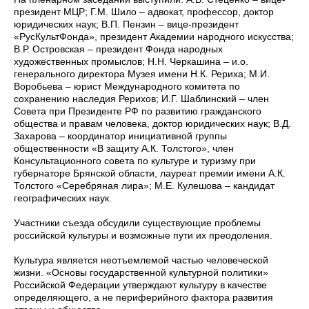
президент МЦР; Г.М. Шило – адвокат, профессор, доктор
юридических наук; В.П. Пензин – вице-президент
«РусКультФонда», президент Академии народного искусства;
В.Р. Островская – президент Фонда народных
художественных промыслов; Н.Н. Черкашина – и.о.
генерального директора Музея имени Н.К. Рериха; М.И.
Воробьева – юрист Международного комитета по
сохранению наследия Рерихов; И.Г. Шаблинский – член
Совета при Президенте РФ по развитию гражданского
общества и правам человека, доктор юридических наук; В.Д.
Захарова – координатор инициативной группы
общественности «В защиту А.К. Толстого», член
Консультационного совета по культуре и туризму при
губернаторе Брянской области, лауреат премии имени А.К.
Толстого «Серебряная лира»; М.Е. Кулешова – кандидат
географических наук.
Участники съезда обсудили существующие проблемы
российской культуры и возможные пути их преодоления.
Культура является неотъемлемой частью человеческой
жизни. «Основы государственной культурной политики»
Российской Федерации утверждают культуру в качестве
определяющего, а не периферийного фактора развития