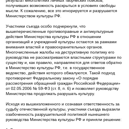
результат многолетних личных творческих поисков,
получивших возможность раскрыться в условиях свободы
мысли. К сожалению, все это игнорируется и разрушается
Министерством культуры РФ.
Участники съезда особо подчеркнули, что
вышеперечисленные противоправные и антикультурные
действия Министерства культуры РФ в отношении
организаций и учреждений культуры остаются за рамками
внимания властей и правоохранительных органов.
Многочисленные жалобы на деструктивную политику его
руководства не рассматриваются властными структурами по
существу и, как правило, направляются для ответов обратно
в Министерство культуры РФ, т.е. в государственное
ведомство, действия которого обжалуются. Такой подход
противоречит Федеральному закону «О порядке
рассмотрения обращений граждан Российской Федерации»
от 02.05.2006 № 59-ФЗ (ст. 8, п. 6) и позволяет руководству
Министерства продолжать разрушать культуру.
Исходя из вышеизложенного и сознавая ответственность за
судьбу отечественной культуры, участники съезда выразили
озабоченность разрушительной политикой нынешнего
руководства Министерства культуры РФ и приняли решение: