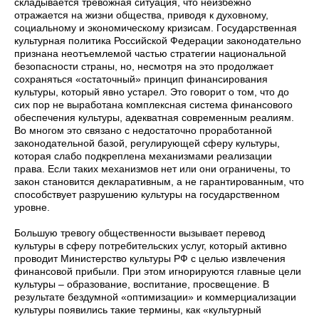
складывается тревожная ситуация, что неизбежно
отражается на жизни общества, приводя к духовному,
социальному и экономическому кризисам. Государственная
культурная политика Российской Федерации законодательно
признана неотъемлемой частью стратегии национальной
безопасности страны, но, несмотря на это продолжает
сохраняться «остаточный» принцип финансирования
культуры, который явно устарел. Это говорит о том, что до
сих пор не выработана комплексная система финансового
обеспечения культуры, адекватная современным реалиям.
Во многом это связано с недостаточно проработанной
законодательной базой, регулирующей сферу культуры,
которая слабо подкреплена механизмами реализации
права. Если таких механизмов нет или они ограничены, то
закон становится декларативным, а не гарантированным, что
способствует разрушению культуры на государственном
уровне.
Большую тревогу общественности вызывает перевод
культуры в сферу потребительских услуг, который активно
проводит Министерство культуры РФ с целью извлечения
финансовой прибыли. При этом игнорируются главные цели
культуры – образование, воспитание, просвещение. В
результате бездумной «оптимизации» и коммерциализации
культуры появились такие термины, как «культурный