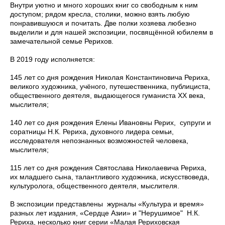
Внутри уютно и много хороших книг со свободным к ним
доступом; рядом кресла, столики, можно взять любую
понравившуюся и почитать. Две полки хозяева любезно
выделили и для нашей экспозиции, посвящённой юбилеям в
замечательной семье Рерихов.
В 2019 году исполняется:
145 лет со дня рождения Николая Константиновича Рериха,
великого художника, учёного, путешественника, публициста,
общественного деятеля, выдающегося гуманиста XX века,
мыслителя;
140 лет со дня рождения Елены Ивановны Рерих, супруги и
соратницы Н.К. Рериха, духовного лидера семьи,
исследователя непознанных возможностей человека,
мыслителя;
115 лет со дня рождения Святослава Николаевича Рериха,
их младшего сына, талантливого художника, искусствоведа,
культуролога, общественного деятеля, мыслителя.
В экспозиции представлены журналы «Культура и время»
разных лет издания, «Сердце Азии» и "Нерушимое" Н.К.
Рериха, несколько книг серии «Малая Рериховская