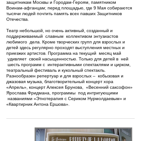
защитникам Москвы и Городам-Героям, памятником
Воинам-афганцам; перед площадью, где 9 Мая собираются
тысячи людей почтить память всех павших Защитников
Отечества.
Театр небольшой, но очень активный, созданный и
поддерживаемый славным коллективом энтузиастов
любимого дела. Кроме творческих групп для взрослых и
детей здесь регулярно проходят выступления местных и
приезжих артистов. Программа на текущий месяц май
удивляет своей насыщенностью. Только для детей в ней
шесть программ с интерактивными спектаклями и цирком,
театральный фестиваль и кукольный спектакль.
Разнообразен репертуар и для взрослых – кобызовая и
джазовая музыка, благотворительный концерт хора
«Апрель», концерт Алексея Брунова, «Весенний саксофон»
Ярослава Фридмана, программы под интригующими
названиями «Этнотерапия с Сериком Нурмолдаевым» и
«Квартирник Антона Ершова».