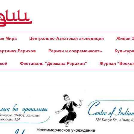
амя Мира
Центрально-Азиатская экспедиция
Живая Э
артинах Рерихов
Рерихи и современность
Культура
ской
Фестиваль "Держава Рерихов"
Журнал "Восхо