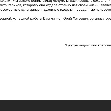
ахатм. Мы высоко ценим вклад Людмилы Васильевны в сохранение
тр Рерихов, которому она отдала столько лет своей жизни, являе
ессмертные культурные и духовные идеалы, переданные человечес
орной, успешной работы Вам лично, Юрий Хатуевич, организатора
"Центра индийского классич