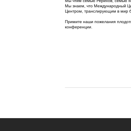
Мы чтим семью Рерихов, семью М
Мы знаем, что Международный Цен
Центром, транслирующим в мир б
Примите наши пожелания плодотв
конференции.