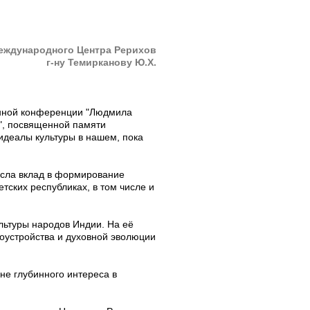
еждународного Центра Рерихов
г-ну Темирканову Ю.Х.
енной конференции "Людмила
", посвященной памяти
деалы культуры в нашем, пока
есла вклад в формирование
тских республиках, в том числе и
льтуры народов Индии. На её
оустройства и духовной эволюции
лне глубинного интереса в