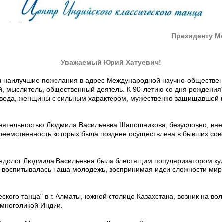
Президенту М
Уважаемый Юрий Хатуевич!
 и наилучшие пожелания в адрес Международной научно-обществ
, мыслитель, общественный деятель. К 90-летию со дня рождения
оведа, женщины с сильным характером, мужественно защищавшей и
.
еятельностью Людмила Васильевна Шапошникова, безусловно, вн
реемственность которых была позднее осуществлена в бывших сове
 индолог Людмила Васильевна была блестящим популяризатором ку
 воспитывалась наша молодежь, воспринимая идеи сложности мир
ского танца" в г. Алматы, южной столице Казахстана, возник на во
 многоликой Индии.