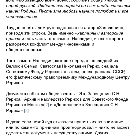
народ русский. Любите все народы на всех необъятностях
нашей Родины. Пусть эта любовь научит полюбить и все
человечество»
.
Трудно понять, чем руководствовался автор «Заявления»,
приводя эти строки. Ведь именно
«картины и авторские
права»
и есть часть того самого Наследия, из-за которого
разгорелся конфликт между чиновниками и
общественностью.
Того самого Наследия, которое передал последний из
Великой Семьи, Святослав Николаевич Рерих, сначала
Советскому Фонду Рерихов, а затем, после распада СССР,
его фактическому правопреемнику Международному Центру
Рерихов.
Документы об этом общеизвестны. Это Завещание С.Н.
Рериха «Архив и наследство Рерихов для Советского Фонда
Рерихов в Москве»
и «Дополнение к Завещанию С.Н.
[2]
Рериха».
[3]
И даже если некий суд отказался принять их во внимание
или по каким-то причинам проигнорировал – никто не может
сделать эти документы несуществующими. Других