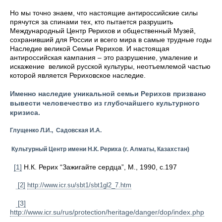
Но мы точно знаем, что настоящие антироссийские силы
прячутся за спинами тех, кто пытается разрушить
Международный Центр Рерихов и общественный Музей,
сохранивший для России и всего мира в самые трудные годы
Наследие великой Семьи Рерихов. И настоящая
антироссийская кампания – это разрушение, умаление и
искажение великой русской культуры, неотъемлемой частью
которой является Рериховское наследие.
Именно наследие уникальной семьи Рерихов призвано
вывести человечество из глубочайшего культурного
кризиса.
Глущенко Л.И., Садовская И.А.
Культурный Центр имени Н.К. Рериха
(г. Алматы, Казахстан)
[1]
Н.К. Рерих “Зажигайте сердца”, М., 1990, с.197
[2]
http://www.icr.su/sbt1/sbt1gl2_7.htm
[3]
http://www.icr.su/rus/protection/heritage/danger/dop/index.php