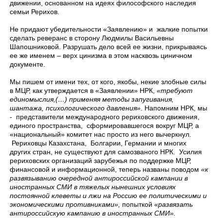
движении, основанном на идеях философского наследия
семьи Рерихов.
Не придают убедительности «Заявлению» и жалкие попытки
сделать реверанс в сторону Людмилы Васильевны
Шапошниковой. Разрушать дело всей ее жизни, прикрываясь
ее же именем – верх цинизма в этом насквозь циничном
документе.
Мы пишем от имени тех, от кого, якобы, некие злобные силы
в МЦР, как утверждается в «Заявлении» НРК,
«требуют
единомыслия,(…) применяя методы запугивания,
шантажа, психологического давления»
. Напомним НРК, мы
- представители международного рериховского движения,
единого пространства, сформировавшегося вокруг МЦР, а
«национальный» комитет нас просто из него вычеркнул.
Рериховцы Казахстана, Болгарии, Германии и многих
других стран, не существуют для самозваного НРК. Усилия
рериховских организаций зарубежья по поддержке МЦР,
финансовой и информационной, теперь названы поводом
«к
развязыванию очередной антироссийской кампании в
иностранных СМИ в тяжелых нынешних условиях
постоянной клеветы и лжи на Россию ее политическими и
экономическими противниками»
,
попыткой
«
развязать
антироссийскую кампанию в иностранных СМИ»
.