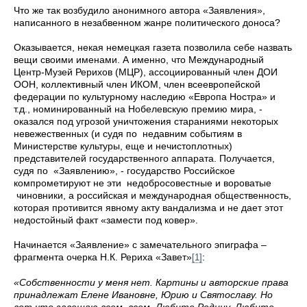
Что же так возбудило анонимного автора «Заявления»,
написанного в незабвенном жанре политического доноса?
Оказывается, некая немецкая газета позволила себе назвать
вещи своими именами. А именно, что Международный
Центр-Музей Рерихов (МЦР), ассоциированный член ДОИ
ООН, коллективный член ИКОМ, член всеевропейской
федерации по культурному наследию «Европа Ностра» и
т.д., номинированный на Нобелевскую премию мира, -
оказался под угрозой уничтожения стараниями некоторых
невежественных (и судя по недавним событиям в
Министерстве культуры, еще и нечистоплотных)
представителей государственного аппарата. Получается,
судя по «Заявлению», - государство Российское
компрометируют не эти недобросовестные и вороватые
чиновники, а российская и международная общественность,
которая противится явному акту вандализма и не дает этот
недостойный факт «замести под ковер».
Начинается «Заявление» с замечательного эпиграфа –
фрагмента очерка Н.К. Рериха «Завет»
:
[1]
«
Собственности у меня нет. Картины и авторские права
принадлежат Елене Ивановне, Юрию и Святославу. Но
вот что завещаю всем, всем. Любите Родину. Любите