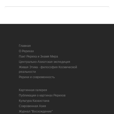
Главная
О Рерихах
Пакт Рериха и Знамя Мира
Центрально-Азиатская экспедиция
Живая Этика - философия Космической
реальности
Рерихи и современность
Картинная галерея
Публикации о картинах Рерихов
Культура Казахстана
Сокровенная Азия
Журнал "Восхождение"