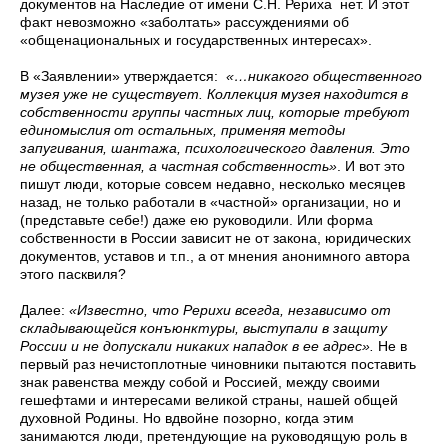
документов на Наследие от имени С.Н. Рериха нет. И этот
факт невозможно «заболтать» рассуждениями об
«общенациональных и государственных интересах».
В «Заявлении» утверждается:
«…никакого общественного
музея уже не существует. Коллекция музея находится в
собственности группы частных лиц, которые требуют
единомыслия от остальных, применяя методы
запугивания, шантажа, психологического давления. Это
не общественная, а частная собственность»
.
И вот это
пишут люди, которые совсем недавно, несколько месяцев
назад, не только работали в «частной» организации, но и
(представьте себе!) даже ею руководили. Или форма
собственности в России зависит не от закона, юридических
документов, уставов и т.п., а от мнения анонимного автора
этого пасквиля?
Далее:
«Известно, что Рерихи всегда, независимо от
складывающейся конъюнктуры, выступали в защиту
России и не допускали никаких нападок в ее адрес»
.
Не в
первый раз нечистоплотные чиновники пытаются поставить
знак равенства между собой и Россией, между своими
гешефтами и интересами великой страны, нашей общей
духовной Родины. Но вдвойне позорно, когда этим
занимаются люди, претендующие на руководящую роль в