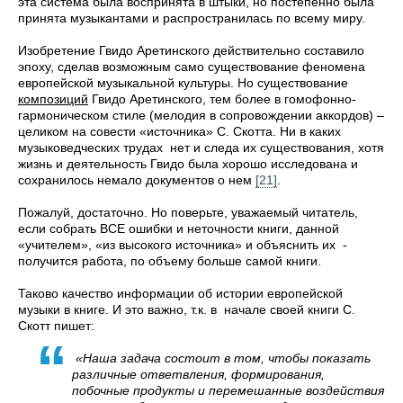
эта система была воспринята в штыки, но постепенно была
принята музыкантами и распространилась по всему миру.
Изобретение Гвидо Аретинского действительно составило
эпоху, сделав возможным само существование феномена
европейской музыкальной культуры. Но существование
композиций
Гвидо Аретинского, тем более в гомофонно-
гармоническом стиле (мелодия в сопровождении аккордов) –
целиком на совести «источника» С. Скотта. Ни в каких
музыковедческих трудах нет и следа их существования, хотя
жизнь и деятельность Гвидо была хорошо исследована и
сохранилось немало документов о нем
[21]
.
Пожалуй, достаточно. Но поверьте, уважаемый читатель,
если собрать ВСЕ ошибки и неточности книги, данной
«учителем», «из высокого источника» и объяснить их -
получится работа, по объему больше самой книги.
Таково качество информации об истории европейской
музыки в книге. И это важно, т.к. в начале своей книги С.
Скотт пишет:
«Наша задача состоит в том, чтобы показать
различные ответвления, формирования,
побочные продукты и перемешанные воздействия