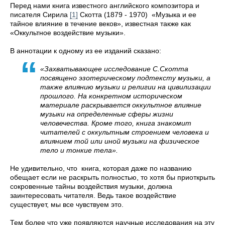
Перед нами книга известного английского композитора и
писателя Сирила
[
1
]
Скотта (1879 - 1970) «Музыка и ее
тайное
влияние в течение веков», известная также как
«Оккультное воздействие музыки».
В аннотации к одному из ее изданий сказано:
«Захватывающее исследование С.Скотта
посвящено эзотерическому подтексту музыки, а
также влиянию музыки и религии на цивилизации
прошлого. На конкретном историческом
материале раскрывается оккультное влияние
музыки на определенные сферы жизни
человечества. Кроме того, книга знакомит
читателей с оккультным строением человека и
влиянием той или иной музыки на физическое
тело и тонкие тела».
Не удивительно, что книга, которая даже по названию
обещает если не раскрыть полностью, то хотя бы приоткрыть
сокровенные тайны воздействия музыки, должна
заинтересовать читателя. Ведь такое воздействие
существует, мы все чувствуем это.
Тем более что уже появляются научные исследования на эту