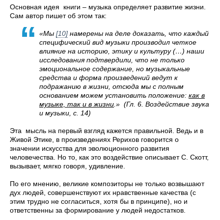
Основная идея книги – музыка определяет развитие жизни.
Сам автор пишет об этом так:
«Мы
[10]
намерены на деле доказать, что каждый
специфический вид музыки производил четкое
влияние на историю, этику и культуру (…) наши
исследования подтвердили, что не только
эмоциональное содержание, но музыкальные
средства и форма произведений ведут к
подражанию в жизни, отсюда мы с полным
основанием можем установить положение:
как в
музыке, так и в жизни
.» (Гл. 6. Воздействие звука
и музыки, с. 14)
Эта мысль на первый взгляд кажется правильной. Ведь и в
Живой Этике, в произведениях Рерихов говорится о
значении искусства для эволюционного развития
человечества. Но то, как это воздействие описывает С. Скотт,
вызывает, мягко говоря, удивление.
По его мнению, великие композиторы не только возвышают
дух людей, совершенствуют их нравственные качества (с
этим трудно не согласиться, хотя бы в принципе), но и
ответственны за формирование у людей недостатков.