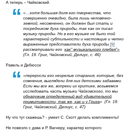
А теперь – Чайковский.
«…хотя большая доля его творчества, что
совершенно очевидно, была лишь человечно-
земной, несомненно, он должен был стать и
посредником духа природы, так как он писал
музыку природы. Но в его музыке не было той
характерной субтильности и настоящие и четко
выраженные представители духа природы
[9]
рассматривали его
как" музыкального плебея"»
.
(Гл. 19. Григ, Чайковский, Делиус, с. 46)
Равель и Дебюсси
«переросли его незрелые старания, которые, без
сомнения, выглядели для них детскими забавами.
Если мы все же, вопреки их критике, возьмемся
исследовать часть музыки Чайковского, то мы
обнаружим определенный вид удивительной
примитивности, так же, как и у Грига
» (Гл. 19.
Григ, Чайковский, Делиус, с. 47)
Ну что тут скажешь? - умеет С. Скотт делать комплименты!
Не повезло с дэва и Р. Вагнеру, характер которого