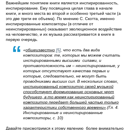
Важнейшим понятием книги является инспирированность,
инспирирование. Ему посвящена целая глава в начале
книги, и много места во второй и особенно третьей части (а
это две трети ее объема). По мнению С. Скотта, именно
инспирированные композиторы (в отличие от
неинспирированных) оказывают эволюционное воздействие
на человечество, и их музыка рассматривается в книге в
первую очередь.
«
общеизвестно
[5]
, что есть два вида
композиторов: те, которых мы можем считать
инспирированными высшими
силами, и
противоположность им – неинспирированные, у
которых отсутствуют качества первых и
которые, следовательно, не могут быть
проводниками высших сил. В нескольких словах
,
инспирированный композитор своей музыкой
способствует формированию основных черт
будущего, в то время как неинспирированный
композитор передает большей частью только
характеристики собственного времени»
.(Гл. 4.
Инспирированные и неинспирированные
композиторы, с. 10)
Давайте присмотримся к этому явлению более внимательно