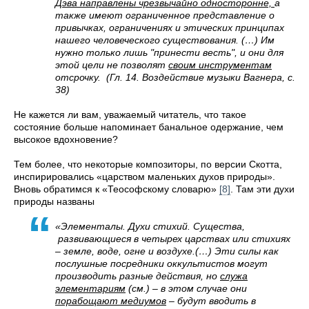
Дэва направлены чрезвычайно односторонне,
а
также имеют ограниченное представление о
привычках, ограничениях и этических принципах
нашего человеческого существования. (…) Им
нужно только лишь "принести весть", и они для
этой цели не позволят
своим инструментам
отсрочку. (Гл. 14. Воздействие музыки Вагнера, с.
38)
Не кажется ли вам, уважаемый читатель, что такое
состояние больше напоминает банальное одержание, чем
высокое вдохновение?
Тем более, что некоторые композиторы, по версии Скотта,
инспирировались «царством маленьких духов природы».
Вновь обратимся к «Теософскому словарю»
[8]
. Там эти духи
природы названы
«Элементалы. Духи стихий. Существа,
развивающиеся в четырех царствах или стихиях
– земле, воде, огне и воздухе.(…) Эти силы как
послушные посредники оккультистов могут
производить разные действия, но
служа
элементариям
(см.) – в этом случае они
порабощают медиумов
– будут вводить в