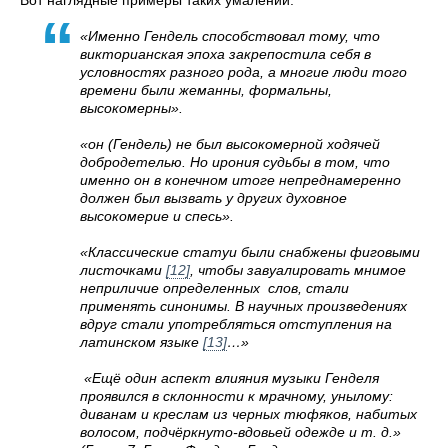
Вот наглядные примеры таких умалений.
«Именно Гендель способствовал тому, что
викторианская эпоха закрепостила себя в
условностях разного рода, а многие люди того
времени были жеманны, формальны,
высокомерны».
«он (Гендель) не был высокомерной ходячей
добродетелью. Но ирония судьбы в том, что
именно он в конечном итоге непреднамеренно
должен был вызвать у других духовное
высокомерие и спесь».
«Классические статуи были снабжены фиговыми
листочками
[12]
, чтобы завуалировать мнимое
неприличие определенных слов, стали
применять синонимы. В научных произведениях
вдруг стали употребляться отступления на
латинском языке
[13]
…»
«Ещё один аспект влияния музыки Генделя
проявился в склонности к мрачному, унылому:
диванам и креслам из черных тюфяков, набитых
волосом, подчёркнуто-вдовьей одежде и т. д.»