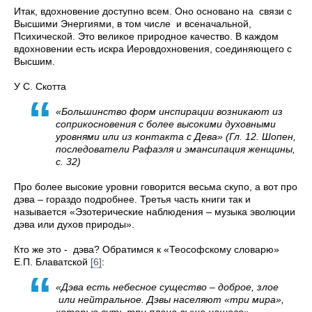
Итак, вдохновение доступно всем. Оно основано на связи с
Высшими Энергиями, в том числе и всеначальной,
Психической. Это великое природное качество. В каждом
вдохновении есть искра Иеровдохновения, соединяющего с
Высшим.
У С. Скотта
«Большинство форм инспирации возникают из
соприкосновения с более высокими духовными
уровнями или из контакта с Дева» (Гл. 12. Шопен,
последователи Рафаэля и эмансипация женщины,
с. 32)
Про более высокие уровни говорится весьма скупо, а вот про
дэва – гораздо подробнее. Третья часть книги так и
называется «Эзотерические наблюдения – музыка эволюции
дэва или духов природы».
Кто же это - дэва? Обратимся к «Теософскому словарю»
Е.П. Блаватской
[6]
:
«Дэва есть небесное существо – доброе, злое
или нейтральное. Дэвы населяют «три мира»,