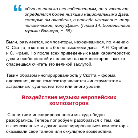
«был не только его собственным, но и частично
определялся
более низкими национальными Дэва
,
которые им овладели, а отсюда искажение: полу-
человеческое, полу-Дэва». (Глава 14. Воздействие
музыки Вагнера, с. 38)
Были, разумеется, композиторы, находившиеся, по мнению
С. Скотта, в контакте с более высокими дэва – А.Н. Скрябин
и С. Франк. Но после всех приведенных нами характеристик
дэва и особенностей их влияния на композиторов – как-то
опасаешься считать это великой заслугой.
Таким образом инспирированность у Скотта – форма
одержания, когда композитор является «инструментом»
астральных сущностей того или иного уровня.
Воздействие музыки европейских
композиторов
С понятием инспирированности мы худо-бедно
разобрались. Теперь попробуем разобраться с тем, как
вышеназванные и другие «инспирированные» композиторы
оказывали свое тайное или оккультное воздействие.