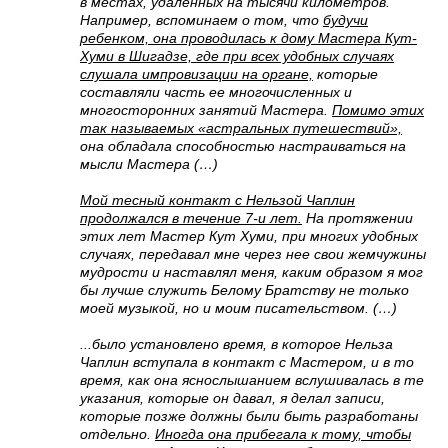
в местах, удаленных на тысячи километров.
Например, вспоминаем о том, что
будучи
ребенком, она проводилась к дому Мастера Кут-
Хуми в Шигадзе, где при всех удобных случаях
слушала импровизации на органе,
которые
составляли часть ее многочисленных и
многосторонних занятий Мастера.
Помимо этих
так называемых «астральных путешествий»,
она обладала способностью настраиваться на
мысли Мастера (…)
Мой тесный контакт с Нельзой Чаплин
продолжался в течение 7-и лет.
На протяжении
этих лет Мастер Кут Хуми, при многих удобных
случаях, передавал мне через нее свои жемчужины
мудрости и наставлял меня, каким образом я мог
бы лучше служить Белому Братству не только
моей музыкой, но и моим писательством. (…)
...было установлено время, в которое Нельза
Чаплин вступала в контакт с Мастером, и в то
время, как она яснослышанием вслушивалась в те
указания, которые он давал, я делал записи,
которые позже должны были быть разработаны
отдельно.
Иногда она прибегала к тому, чтобы