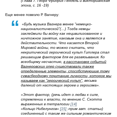
(Глава 7. Георг Фридрих Гендель и викторианская
эпоха, с. 16 -19)
Еще менее повезло Р. Вагнеру:
«Будь музыка Вагнера менее "немецко-
националистической”(…) Тогда немцы
заклеймили бы войну как нецивилизованное и
ничтожное занятие, каковым она и является в
действительности. Что касается Второй
Мировой войны, то можно считать, что
некритический героический культ Гитлера стал
решающим фактором для ее развязывания. Ко
всеобщему несчастию,
в расстановке событий
Вагнеровских опер существовали также
определенные элементы, способствующие тому
сумасбродному почитанию личности, которое мы
называем как "героический культ",
весьма
далекий от настоящих героев и героизма».
«Этот фактор, (речь идет о любви к силе,
стремлении к власти, по мнению С. Скотта
выраженных в тетралогии
[14]
«Кольцо Нибелунгов»
[15]
-прим авт. статьи)
соединенный с таким же сильным романтическим