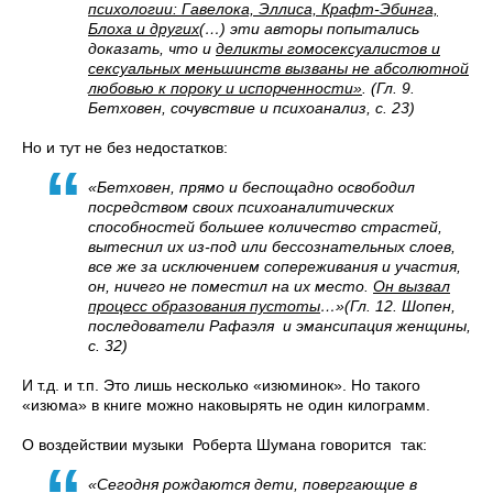
психологии: Гавелока, Эллиса, Крафт-Эбинга,
Блоха и других
(…) эти авторы попытались
доказать, что и
деликты гомосексуалистов и
сексуальных меньшинств вызваны не абсолютной
любовью к пороку и испорченности»
. (Гл. 9.
Бетховен, сочувствие и психоанализ, с. 23)
Но и тут не без недостатков:
«Бетховен, прямо и беспощадно освободил
посредством своих психоаналитических
способностей большее количество страстей,
вытеснил их из-под или бессознательных слоев,
все же за исключением сопереживания и участия,
он, ничего не поместил на их место.
Он вызвал
процесс образования пустоты
…»(Гл. 12. Шопен,
последователи Рафаэля и эмансипация женщины,
с. 32)
И т.д. и т.п. Это лишь несколько «изюминок». Но такого
«изюма» в книге можно наковырять не один килограмм.
О воздействии музыки Роберта Шумана говорится так:
«Сегодня рождаются дети, повергающие в