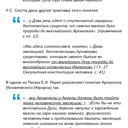
которые суть три плана выше нашего».
У С. Скотта дана другая трактовка этого понятия:
«…у Дэва речь идет о ступенчатой иерархии
бестелесных существ, от самого малого духа
природы до высочайшего Архангела». (примечание
к гл. 12)
«Мы здесь соотносимся, конечно, с Дева-
эволюцией, бестелесными духовными
существами, которые имеют бытие во
многообразии
от малейшего духа природы до
высочайших космических Иерархов»
.( Гл. 17
Оккультная конституция человека, с. 41)
В одном из Писем Е.И. Рерих разъясняет понятие Архангела
(Космического Иерарха) так:
«…
все Архангелы и Ангелы должны были пройти
через человеческую эволюцию.
(…)Если бы не эти
величайшие Духи, давшие импульс к зарождению
мысли на заре нашего земного, физического
человечества и продолжавшие двигать эволюцию
земного сознания на всем протяжении этого