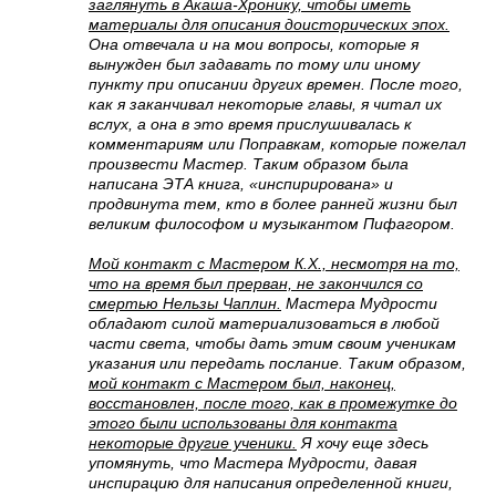
заглянуть в Акаша-Хронику, чтобы иметь
материалы для описания доисторических эпох.
Она отвечала и на мои вопросы, которые я
вынужден был задавать по тому или иному
пункту при описании других времен. После того,
как я заканчивал некоторые главы, я читал их
вслух, а она в это время прислушивалась к
комментариям или Поправкам, которые пожелал
произвести Мастер. Таким образом была
написана ЭТА книга, «инспирирована» и
продвинута тем, кто в более ранней жизни был
великим философом и музыкантом Пифагором.
Мой контакт с Мастером К.X., несмотря на то,
что на время был прерван, не закончился со
смертью Нельзы Чаплин.
Мастера Мудрости
обладают силой материализоваться в любой
части света, чтобы дать этим своим ученикам
указания или передать послание. Таким образом,
мой контакт с Мастером был, наконец,
восстановлен, после того, как в промежутке до
этого были использованы для контакта
некоторые другие ученики.
Я хочу еще здесь
упомянуть, что Мастера Мудрости, давая
инспирацию для написания определенной книги,