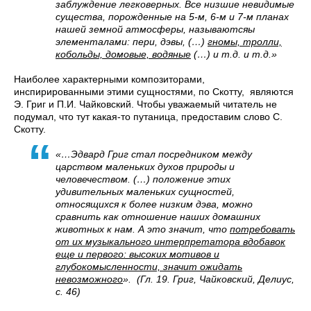
заблуждение легковерных. Все низшие невидимые
существа, порожденные на 5-м, 6-м и 7-м планах
нашей земной атмосферы, называютсяы
элементалами: пери, дэвы, (…)
гномы, тролли,
кобольды, домовые, водяные
(…) и т.д. и т.д.»
Наиболее характерными композиторами,
инспирированными этими сущностями, по Скотту, являются
Э. Григ и П.И. Чайковский. Чтобы уважаемый читатель не
подумал, что тут какая-то путаница, предоставим слово С.
Скотту.
«…Эдвард Григ стал посредником между
царством маленьких духов природы и
человечеством. (…) положение этих
удивительных маленьких сущностей,
относящихся к более низким дэва, можно
сравнить как отношение наших домашних
животных к нам. А это значит, что
потребовать
от их музыкального интерпретатора вдобавок
еще и первого: высоких мотивов и
глубокомысленности, значит ожидать
невозможного
». (Гл. 19. Григ, Чайковский, Делиус,
с. 46)