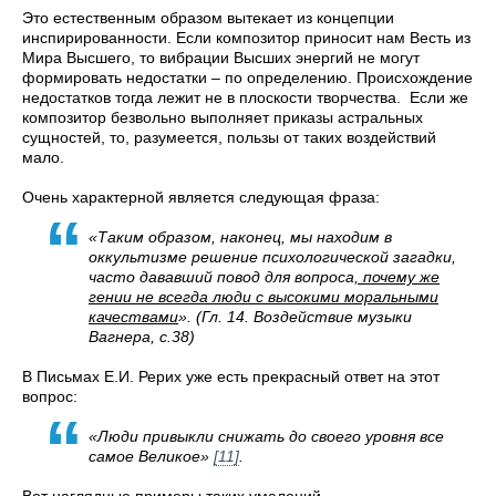
Это естественным образом вытекает из концепции
инспирированности. Если композитор приносит нам Весть из
Мира Высшего, то вибрации Высших энергий не могут
формировать недостатки – по определению. Происхождение
недостатков тогда лежит не в плоскости творчества. Если же
композитор безвольно выполняет приказы астральных
сущностей, то, разумеется, пользы от таких воздействий
мало.
Очень характерной является следующая фраза:
«Таким образом, наконец, мы находим в
оккультизме решение психологической загадки,
часто дававший повод для вопроса
, почему же
гении не всегда люди с высокими моральными
качествами
». (Гл. 14. Воздействие музыки
Вагнера, с.38)
В Письмах Е.И. Рерих уже есть прекрасный ответ на этот
вопрос:
«Люди привыкли снижать до своего уровня все
самое Великое»
[11]
.