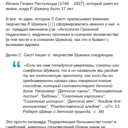
Иоганн Генрих Песталоцци (1746 - 1827), который ушел из
жизни, когда Р. Шуману было 17 лет.
И все те идеи, которые С.Скотт приписывает влиянию
творчества Р. Шумана
[17]
сформировались именно у них и
их предшественников (см. «Антология Гуманной
педагогики»), медленно проникая в сознание человечества
(в том числе и в сознание Шумана), как это и бывает с
великими идеями.
Далее С. Скотт пишет о творчестве Шумана следующее:
«Если же нам попадутся увертюры, сонаты или
симфонии Шумана, то в их названиях мы увидим
ту же поэтическую простоту, как если бы он
преднамеренно назвал свои творения таким
способом, который соответствует детской
душе. Например: "Детские сцены", "Разноцветные
листья", "Бабочки", "Сказочные картинки",
"Сказочные истории", "Детский мяч", "Альбом для
юношества", "Рождественский альбом"…»(Гл. 13.
Роберт Шуман и детская природа, с. 34)
Это просто неправда. Подавляющее большинство сонат и
симфоний, камерных произведений Шуман никак не