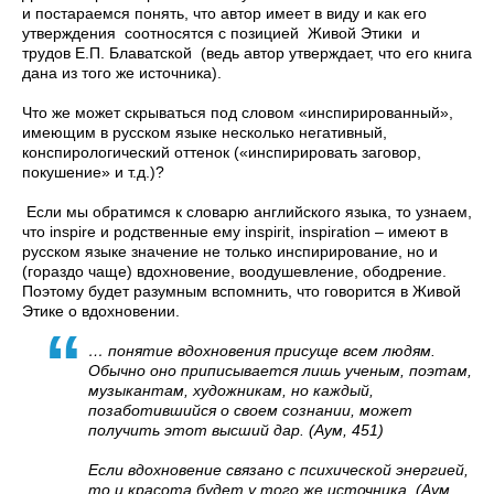
и постараемся понять, что автор имеет в виду и как его
утверждения соотносятся с позицией Живой Этики и
трудов Е.П. Блаватской (ведь автор утверждает, что его книга
дана из того же источника).
Что же может скрываться под словом «инспирированный»,
имеющим в русском языке несколько негативный,
конспирологический оттенок («инспирировать заговор,
покушение» и т.д.)?
Если мы обратимся к словарю английского языка, то узнаем,
что inspire и родственные ему inspirit, inspiration – имеют в
русском языке значение не только инспирирование, но и
(гораздо чаще) вдохновение, воодушевление, ободрение.
Поэтому будет разумным вспомнить, что говорится в Живой
Этике о вдохновении.
… понятие вдохновения присуще всем людям.
Обычно оно приписывается лишь ученым, поэтам,
музыкантам, художникам, но каждый,
позаботившийся о своем сознании, может
получить этот высший дар. (Аум, 451)
Если вдохновение связано с психической энергией,
то и красота будет у того же источника. (Аум,