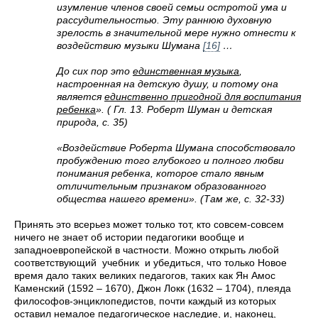
изумление членов своей семьи остротой ума и
рассудительностью. Эту раннюю духовную
зрелость в значительной мере нужно отнести к
воздействию музыки Шумана
[16]
…
До сих пор это
единственная музыка
,
настроенная на детскую душу, и потому она
является
единственно пригодной для воспитания
ребенка
». ( Гл. 13. Роберт Шуман и детская
природа, с. 35)
«Воздействие Роберта Шумана способствовало
пробуждению того глубокого и полного любви
понимания ребенка, которое стало явным
отличительным признаком образованного
общества нашего времени». (Там же, с. 32-33)
Принять это всерьез может только тот, кто совсем-совсем
ничего не знает об истории педагогики вообще и
западноевропейской в частности. Можно открыть любой
соответствующий учебник и убедиться, что только Новое
время дало таких великих педагогов, таких как Ян Амос
Каменский (1592 – 1670), Джон Локк (1632 – 1704), плеяда
философов-энциклопедистов, почти каждый из которых
оставил немалое педагогическое наследие, и, наконец,