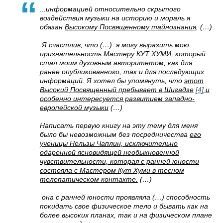
...информацией относительно скрытого
воздействия музыки на историю и мораль я
обязан
Высокому Посвященному тайнознания
, (…)
Я счастлив, что (…) я могу выразить мою
признательность
Мастеру КУТ ХУМИ
, который
стал моим духовным авторитетом, как для
ранее опубликованного, так и для последующих
информаций. Я хотел бы упомянуть, что
этот
Высокий Посвященный пребывает в Шигадзе
[4]
и
особенно интересуется развитием западно-
европейской
музыки
(…)
Написать первую книгу на эту тему для меня
было бы невозможным без посредничества
его
ученицы Нельзы Чаплин, исключительно
одаренной ясновидящей необыкновенной
чувствительности, которая с ранней юности
состояла с Мастером Кут Хуми в тесном
телепатическом контакте.
(…)
она с ранней юности проявляла (…) способность
покидать свое физическое тело и бывать как на
более высоких планах, так и на физическом плане