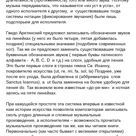
длительность (протяженность) того или иного звука. Поэтому
музыка передавалась, что называется «из уст в уста», от
одного исполнителя к другому, и существовавшие тогда
системы нотации (фиксирования звучания) были лишь
подспорьем для исполнителя.
Гвидо Аретинский предложил записывать обозначения звуков
на линейках (у него их было четыре, пятая добавилась
позднее) специальными значками (подобием современных
нот). Так же он предложил заменить существовавшие тогда
буквенные обозначения звуков ( первые буквы латинского
алфавита - A, B, C, D и т.д.) на слоги, удобные для пения.
Это были первые слоги в строках гимна Св. Иоанну,
покровителю искусства (ut, re, mi, fa, sol, la) Позднее, уже
после его ухода, была добавлена si (аббревиатура слов
Sanctus Ioannus), а ut была заменена на более удобную для
пения do. Так возникли всем известные «до-ре-ми» и нотная
запись на пяти линейках.
При кажущейся простоте эта система впервые в известной
нам истории искусства позволяла композиторам записывать
сколь угодно длинные и сложные музыкальные
произведения, а исполнителям – возможность прочитать
музыкальное произведение так же, как мы читаем книги.
Первоначально (как часто бывает с великими открытиями)