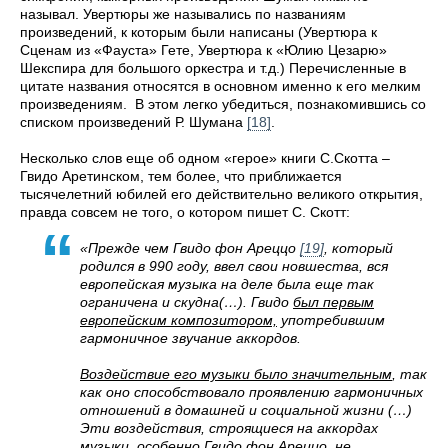
называл. Увертюры же назывались по названиям
произведений, к которым были написаны (Увертюра к
Сценам из «Фауста» Гете, Увертюра к «Юлию Цезарю»
Шекспира для большого оркестра и т.д.) Перечисленные в
цитате названия относятся в основном именно к его мелким
произведениям. В этом легко убедиться, познакомившись со
списком произведений Р. Шумана
[18]
.
Несколько слов еще об одном «герое» книги С.Скотта –
Гвидо Аретинском, тем более, что приближается
тысячелетний юбилей его действительно великого открытия,
правда совсем не того, о котором пишет С. Скотт:
«Прежде чем Гвидо фон Ареццо
[19]
, который
родился в 990 году, ввел свои новшества, вся
европейская музыка на деле была еще так
ограничена и скудна(…). Гвидо
был первым
европейским композитором,
употребившим
гармоничное звучание аккордов.
Воздействие его музыки было значительным
, так
как оно способствовало проявлению гармоничных
отношений в домашней и социальной жизни (…)
Эти воздействия, строящиеся на аккордах
музыки, особенно Гвидо фон Ареццо, не