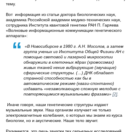
тему.
Вот информация из статьи доктора биологических наук,
академика Российской академии медико-технических наук,
сотрудника Института квантовой генетики РАН П. Гаряева
«Волновые информационные коммуникации генетического
аппарата»:
«В Новосибирске в 1980 г. А.Н. Мосолов, а затем
группа ученых из Института Общей Физики АН с
помощью световой и лазерной микроскопии
обнаружили в клеточных ядрах (хромосомах)
живых тканей некие вибрирующие (звучащие)
сферические структуры. (…) ДНК обладает
странной способностью как бы в
автоматическом режиме (квази-спонтанно)
издавать «незамолкающую сложную мелодию с
повторяющимися музыкальными фразами»
[
2
]
.
Иначе говоря, наши генетические структуры издают
музыкальные звуки. Наш организм излучает не только
электромагнитные колебания, о которых мы знаем из курса
биологии, но и акустические. Наше тело звучит.
Разумеется, это лишь зачатки тех серьезных исследований,