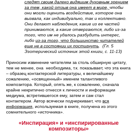
следят своим далеко видящим духовным зрением
за тем, какой отзыв она имеет в мире,
чтобы
они могли оценить воздействие, которое она
вызвала, как индивидуально, так и коллективно.
Они делают наблюдения, какие из ее частей
принимаются, а какие отвергаются, либо из-за
того, что им не удалось разбудить интерес,
либо
из-за того, что большинство читателей
еще не в состоянии их постигнуть
. (Гл. 5
Эзотерический источник этой книги, с. 11-13)
Приносим извинение читателям за столь обширную цитату,
тем не менее, она необходима, т.к. показывает, что эта книга
– образец контактерской литературы, к величайшему
сожалению, «освященный» именем талантливого
композитора. Который, опять же, к сожалению, сначала
крайне некритично отнесся к личности и информации
медиума, встретившегося ему, затем и сам стал
контактером. Автор всячески подчеркивает, что
вся
информация
, используемая в книге, получена из этого
сомнительного «источника».
«Инспирация» и «инспирированные
композиторы»