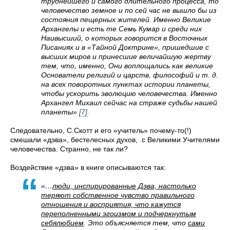
труднейшего и самого длительного процесса, то
человечество земное и по сей час не вышло бы из
состояния пещерных жителей. Именно Великие
Архангелы и есть те Семь Кумар и среди них
Наивысший, о которых говорится в Восточных
Писаниях и в «Тайной Доктрине», пришедшие с
высших миров и принесшие величайшую жертву
тем, что, именно, Они воплощались как великие
Основатели религий и царств, философий и т. д.
на всех поворотных пунктах истории планеты,
чтобы ускорить эволюцию человечества. Именно
Архангел Михаил сейчас на страже судьбы нашей
планеты»
[7]
.
Следовательно, С.Скотт и его «учитель» почему-то(!)
смешали «дэва», бестелесных духов, с Великими Учителями
человечества. Странно, не так ли?
Воздействие «дэва» в книге описываются так:
«…
люди, инспирированные Дэва, настолько
теряют собственное чувство правильного
отношения и восприятия, что кажутся
переполненными эгоизмом и подчеркнутым
себялюбием
. Это объясняется тем, что
сами