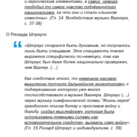
и героическим элементами, в
самих
немцах
пробудил то самое чувство подчёркнутого
национализма,
за что они и стали слишком
известны». (Гл. 14. Воздействие музыки Вагнера,
с. 37-38)
О Рихарде Штраусе:
«Штраус старался быть духовным, но получалось
лишь быть слащавым. Эта слащавость также
выражена специфически по-немецки, так как
Штраус был даже более национально привержен,
чем Вагнер. (…)
Как следствие этого, то
немецкое расовое
мышление получило дальнейшую акцентировку,
к
подчеркиванию которого уже много
поспособствовало в музыке Вагнера. Штраус (…)
через музыку симфонической поэмы "Жизнь героя"
грандиозно описав битву и прославив войну и
борьбу,
создал мыслеформу, которая была
использована темными силами как
вспомогательное средство, вызвать саму войну
».
(Гл. 15 Рихард Штраус и индивидуализм, с. 39)