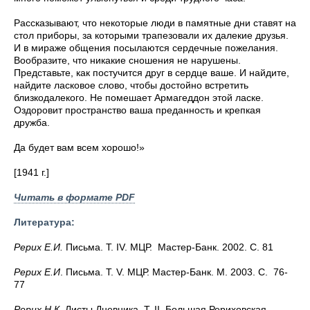
Рассказывают, что некоторые люди в памятные дни ставят на
стол приборы, за которыми трапезовали их далекие друзья.
И в мираже общения посылаются сердечные пожелания.
Вообразите, что никакие сношения не нарушены.
Представьте, как постучится друг в сердце ваше. И найдите,
найдите ласковое слово, чтобы достойно встретить
близкодалекого. Не помешает Армагеддон этой ласке.
Оздоровит пространство ваша преданность и крепкая
дружба.
Да будет вам всем хорошо!»
[1941 г.]
Читать в формате PDF
Литература:
Рерих Е.И.
Письма. Т. IV. МЦР. Мастер-Банк. 2002. С. 81
Рерих Е.И
. Письма. Т. V. МЦР. Мастер-Банк. М. 2003. С. 76-
77
Рерих Н.К
. Листы Дневника. Т. II. Большая Рериховская