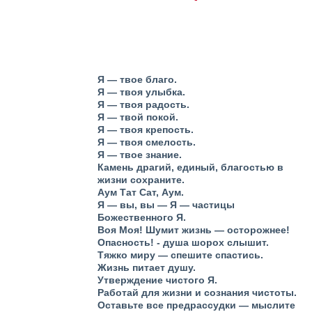
Я — твое благо.
Я — твоя улыбка.
Я — твоя радость.
Я — твой покой.
Я — твоя крепость.
Я — твоя смелость.
Я — твое знание.
Камень драгий, единый, благостью в
жизни сохраните.
Аум Тат Сат, Аум.
Я — вы, вы — Я — частицы
Божественного Я.
Воя Моя! Шумит жизнь — осторожнее!
Опасность! - душа шорох слышит.
Тяжко миру — спешите спастись.
Жизнь питает душу.
Утверждение чистого Я.
Работай для жизни и сознания чистоты.
Оставьте все предрассудки — мыслите