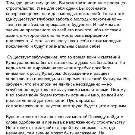
Там, где царит смущение, Вы усмотрите истинное растущее
строительство. И не для себя одних Вы осознаете
совершающееся, но и для молодых поколений. Только там,
где существует глубокая забота о молодых поколениях —
там и верный залог прекрасного будущего. И поймем это
значение прекрасного во всей его полноте, ибо нет такой
жизни, в которой бы оно не могло быть выражено и
приложено. И сколько из нас узнают себя в этих молодых
поколениях и будут признательны самим себе!
Существует заблуждение, что во время войн и смятений
Культура должна быть отставлена и даже как бы забыта. Но
ведь именно мировые напряжения требуют особого
внимания к росту Культуры. Возрождение и расцвет
человечества происходили во времена высокой Культуры. Не
забудем, что эти эпохи не явились неожиданно — но
углубленно подготовлялись лучшими мыслителями. Потому
и во время войн будем готовить истинный мир, во всей его
просветленной деятельности. Пусть красота
самоотверженного, неустанного труда будет щитом верным.
Будьте строителями прекрасных мостов! Повсюду найдите
слова одобрения и призыва к напряженному строительству.
Не отгоните, не закройте дверей стучащимся. Там, где
незнание, там знание может быть насаждено. Не