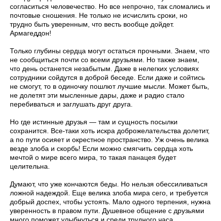
согласиться человечество. Но все непрочно, так сломались и
почтовые сношения. Не только не исчислить сроки, но
трудно быть уверенным, что весть вообще дойдет.
Армагеддон!
Только глубины сердца могут остаться прочными. Знаем, что
не сообщиться почти со всеми друзьями. Но также знаем,
что день останется незабытым. Даже в нелегких условиях
сотрудники сойдутся в доброй беседе. Если даже и сойтись
не смогут, то в одиночку пошлют лучшие мысли. Может быть,
не долетят эти мысленные дары, даже и радио стало
перебиваться и заглушать друг друга.
Но где истинные друзья — там и сущность посылки
сохранится. Все-таки хоть искра доброжелательства долетит,
а по пути осияет и окрестное пространство. Уж очень велика
везде злоба и скорбь! Если можно смягчить сердца хоть
мечтой о мире всего мира, то такая панацея будет
целительна.
Думают, что уже кончаются беды. Но нельзя обессиливаться
ложной надеждой. Еще велика злоба мира сего, и требуется
добрый доспех, чтобы устоять. Мало одного терпения, нужна
уверенность в правом пути. Душевное общение с друзьями
много поможет улыбнуться и среди трудного часа.