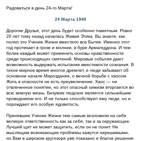
Радоваться в день 24-го Марта!
24 Марта 1940
Дорогие Друзья, этот день будет особенно памятным. Ровно
20 лет тому назад началась Живая Этика. Вы знаете, как
полно это Учение Жизни вместило все Бытие. Именно этот
год протекает в грозе и молнии, в буре Армагеддона. И тем
более каждый может применить основы нравственности
среди происходящих смятений. Мировые события дают
возможность выдержать испытание вместимости сознания. В
тихое мирное время многое дремлет, и люди забывают об
основном начале Мироздания, о вечной борьбе с хаосом.
Жить в опасности не есть преувеличение. Хаос — не
отвлеченное понятие, но этот опасный химизм вторгается во
всю земную жизнь. Безумие людское является сильнейшим
проводником его. И не только способствуют ему люди, но и
порождают его особую ядовитость.
Принявшие Учение Жизни тем самым возложили на себя
великую ответственность как за себя, так и за окружающее.
Лучший щит не может защитить, если он не понят. Не
мыслящим возникающие проблемы кажутся нерешимыми,
но Вам в широком кругозоре уже показано и благое решение.