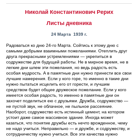
Николай Константинович Рерих
Листы дневника
24 Марта 1939 г.
Радоваться ко дню 24-го Марта. Сойтись к этому дню с
самыми добрыми взаимными пожеланиями. Отеплить друг
друга прекрасными устремлениями — укрепиться в
содружестве для будущей работы. Не в мирное время, не в
легкие дни шлем эти пожелания, но ведь радость есть
особая мудрость. А в памятные дни нужно принести все свои
лучшие намерения. Если у кого горе, то именно в такие дни
нужно пытаться исцелить его от горести, и лучшим
средством будет общее дружеское пожелание. Если у кого
имеется особая радость, то именно в памятные дни он
захочет поделиться ею с друзьями. Дружба, содружество —
не пустой звук, не облачное, не пыльное рассеяние.
Наоборот, содружество есть истинный цемент, на котором
устоит даже самое массивное здание. Иногда может
казаться, что понятие дружбы есть нечто врожденное, чему
не надо учиться. Неправильно — и дружбе, и содружеству, и
сотрудничеству нужно учиться. Все эти качества нужно