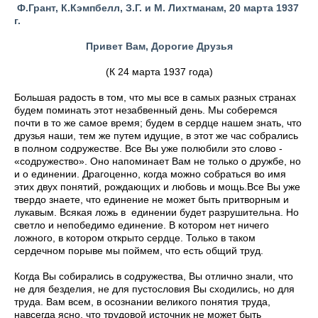
Ф.Грант, К.Кэмпбелл, З.Г. и М. Лихтманам, 20 марта 1937
г.
Привет Вам, Дорогие Друзья
(К 24 марта 1937 года)
Большая радость в том, что мы все в самых разных странах
будем поминать этот незабвенный день. Мы соберемся
почти в то же самое время; будем в сердце нашем знать, что
друзья наши, тем же путем идущие, в этот же час собрались
в полном содружестве. Все Вы уже полюбили это слово -
«содружество». Оно напоминает Вам не только о дружбе, но
и о единении. Драгоценно, когда можно собраться во имя
этих двух понятий, рождающих и любовь и мощь.Все Вы уже
твердо знаете, что единение не может быть притворным и
лукавым. Всякая ложь в единении будет разрушительна. Но
светло и непобедимо единение. В котором нет ничего
ложного, в котором открыто сердце. Только в таком
сердечном порыве мы поймем, что есть общий труд.
Когда Вы собирались в содружества, Вы отлично знали, что
не для безделия, не для пустословия Вы сходились, но для
труда. Вам всем, в осознании великого понятия труда,
навсегда ясно, что трудовой источник не может быть