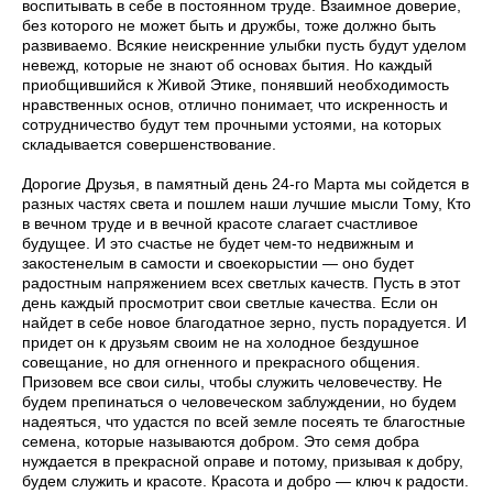
воспитывать в себе в постоянном труде. Взаимное доверие,
без которого не может быть и дружбы, тоже должно быть
развиваемо. Всякие неискренние улыбки пусть будут уделом
невежд, которые не знают об основах бытия. Но каждый
приобщившийся к Живой Этике, понявший необходимость
нравственных основ, отлично понимает, что искренность и
сотрудничество будут тем прочными устоями, на которых
складывается совершенствование.
Дорогие Друзья, в памятный день 24-го Марта мы сойдется в
разных частях света и пошлем наши лучшие мысли Тому, Кто
в вечном труде и в вечной красоте слагает счастливое
будущее. И это счастье не будет чем-то недвижным и
закостенелым в самости и своекорыстии — оно будет
радостным напряжением всех светлых качеств. Пусть в этот
день каждый просмотрит свои светлые качества. Если он
найдет в себе новое благодатное зерно, пусть порадуется. И
придет он к друзьям своим не на холодное бездушное
совещание, но для огненного и прекрасного общения.
Призовем все свои силы, чтобы служить человечеству. Не
будем препинаться о человеческом заблуждении, но будем
надеяться, что удастся по всей земле посеять те благостные
семена, которые называются добром. Это семя добра
нуждается в прекрасной оправе и потому, призывая к добру,
будем служить и красоте. Красота и добро — ключ к радости.