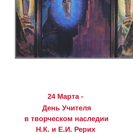
24 Марта -
День Учителя
в творческом наследии
Н.К. и Е.И. Рерих