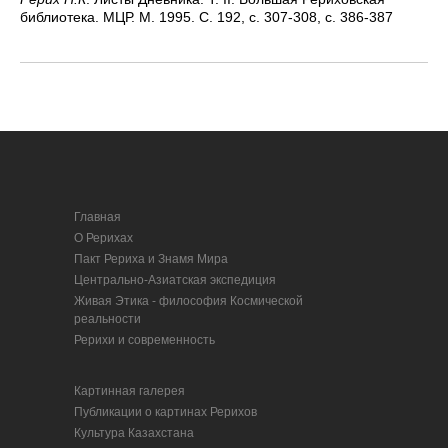
библиотека. МЦР. М. 1995. С. 192, с. 307-308, с. 386-387
Главная
О Рерихах
Пакт Рериха и Знамя Мира
Центрально-Азиатская экспедиция
Живая Этика - философия Космической
реальности
Рерихи и современность
Картинная галерея
Публикации о картинах Рерихов
Культура Казахстана