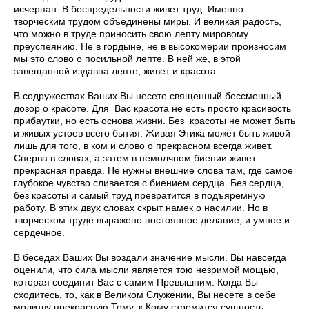
исчерпан. В беспредельности живет труд. Именно
творческим трудом объединены миры. И великая радость,
что можно в труде приносить свою лепту мировому
преуспеянию. Не в гордыне, не в высокомерии произносим
мы это слово о посильной лепте. В ней же, в этой
завещанной издавна лепте, живет и красота.
В содружествах Ваших Вы несете священный бессменный
дозор о красоте. Для Вас красота не есть просто красивость
прибаутки, но есть основа жизни. Без красоты не может быть
и живых устоев всего бытия. Живая Этика может быть живой
лишь для того, в ком и слово о прекрасном всегда живет.
Сперва в словах, а затем в немолчном биении живет
прекрасная правда. Не нужны внешние слова там, где самое
глубокое чувство сливается с биением сердца. Без сердца,
без красоты и самый труд превратится в подъяремную
работу. В этих двух словах скрыт намек о насилии. Но в
творческом труде выражено постоянное делание, и умное и
сердечное.
В беседах Ваших Вы воздали значение мысли. Вы навсегда
оценили, что сила мысли является тою незримой мощью,
которая соединит Вас с самим Превышним. Когда Вы
сходитесь, то, как в Великом Служении, Вы несете в себе
молитву прекрасную Тому, к Кому стремится сущность