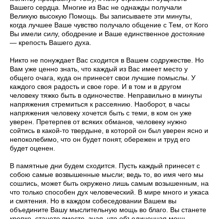
Вашего сердца. Многие из Вас не однажды получали
Великую высокую Помощь. Вы записываете эти минуты,
когда лучшее Ваше чувство получало общение с Тем, от Кого
Вы имели силу, ободрение и Ваше единственное достояние
— крепость Вашего духа.
Никто не понуждает Вас сходится в Вашем содружестве. Но
Вам уже ценно знать, что каждый из Вас имеет место у
общего очага, куда он принесет свои лучшие помыслы. У
каждого своя радость и свое горе. И в том и в другом
человеку тяжко быть в одиночестве. Неправильно в минуты
напряжения стремиться к рассеянию. Наоборот, в часы
напряжения человеку хочется быть с теми, в ком он уже
уверен. Претерпев от всяких обманов, человеку нужно
сойтись в какой-то твердыне, в которой он был уверен ясно и
непоколебимо, что он будет понят, обережен и труд его
будет оценен.
В памятные дни будем сходится. Пусть каждый принесет с
собою самые возвышенные мысли; ведь то, во имя чего мы
сошлись, может быть окружено лишь самым возышенным, на
что только способен дух человеческий. В мире много и ужаса
и смятения. Но в каждом собеседовании Вашем вы
объедините Вашу мыслительную мощь во благо. Вы станете
крепко, станете вместе, зная, что объединенная мощь