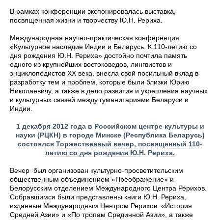
В рамках конференции экспонировалась выставка,
посвященная жизни и творчеству Ю.Н. Рериха.
Международная научно-практическая конференция
«Культурное наследие Индии и Беларусь. К 110-летию со
дня рождения Ю.Н. Рериха» достойно почтила память
одного из крупнейших востоковедов, лингвистов и
энциклопедистов ХХ века, внесла свой посильный вклад в
разработку тем и проблем, которые были близки Юрию
Николаевичу, а также в дело развития и укрепления научных
и культурных связей между гуманитариями Беларуси и
Индии.
1 декабря 2012 года в Российском центре культуры и
науки (РЦКН) в городе Минске (Республика Беларусь)
состоялся
Торжественный вечер, посвященный 110-
летию со дня рождения Ю.Н. Рериха.
Вечер был организован культурно-просветительским
общественным объединением «Преображение» и
Белорусским отделением Международного Центра Рерихов.
Собравшимся были представлены книги Ю.Н. Рериха,
изданные Международным Центром Рерихов: «История
Средней Азии» и «По тропам Срединной Азии», а также