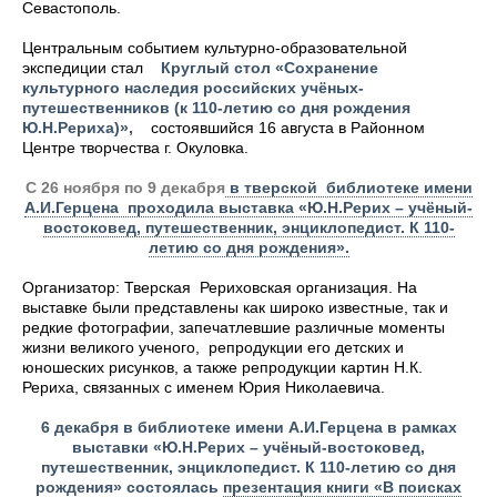
Севастополь.
Центральным событием культурно-образовательной
экспедиции стал
Круглый стол «Сохранение
культурного наследия российских учёных-
путешественников (к 110-летию со дня рождения
Ю.Н.Рериха)»,
состоявшийся 16 августа в Районном
Центре творчества г. Окуловка.
С 26 ноября по 9 декабря
в тверской библиотеке имени
А.И.Герцена проходила выставка «Ю.Н.Рерих – учёный-
востоковед, путешественник, энциклопедист. К 110-
летию со дня рождения».
Организатор: Тверская Рериховская организация. На
выставке были представлены как широко известные, так и
редкие фотографии, запечатлевшие различные моменты
жизни великого ученого, репродукции его детских и
юношеских рисунков, а также репродукции картин Н.К.
Рериха, связанных с именем Юрия Николаевича.
6 декабря в библиотеке имени А.И.Герцена в рамках
выставки «Ю.Н.Рерих – учёный-востоковед,
путешественник, энциклопедист. К 110-летию со дня
рождения» состоялась
презентация книги «В поисках