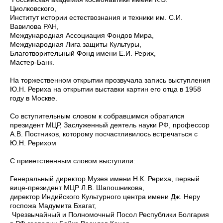
Циолковского,
Институт истории естествознания и техники им. С.И.
Вавилова РАН,
Международная Ассоциация Фондов Мира,
Международная Лига защиты Культуры,
Благотворительный Фонд имени Е.И. Рерих,
Мастер-Банк.
На торжественном открытии прозвучала запись выступления
Ю.Н. Рериха на открытии выставки картин его отца в 1958
году в Москве.
Со вступительным словом к собравшимся обратился
президент МЦР, Заслуженный деятель науки РФ, профессор
А.В. Постников, которому посчастливилось встречаться с
Ю.Н. Рерихом
С приветственным словом выступили:
Генеральный директор Музея имени Н.К. Рериха, первый
вице-президент МЦР Л.В. Шапошникова,
директор Индийского Культурного центра имени Дж. Неру
госпожа Мадумита Бхагат,
Чрезвычайный и Полномочный Посол Республики Болгария