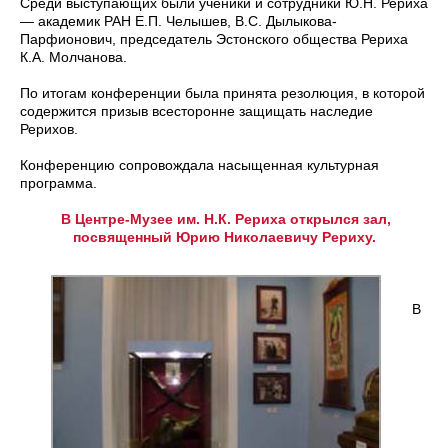
Среди выступающих были ученики и сотрудники Ю.Н. Рериха
— академик РАН Е.П. Челышев, В.С. Дылыкова-
Парфионович, председатель Эстонского общества Рериха
К.А. Молчанова.
По итогам конференции была принята резолюция, в которой
содержится призыв всесторонне защищать наследие
Рерихов.
Конференцию сопровождала насыщенная культурная
программа.
В Центре-Музее им. Н.К. Рериха открылся зал,
посвященный Юрию Николаевичу Рериху.
В