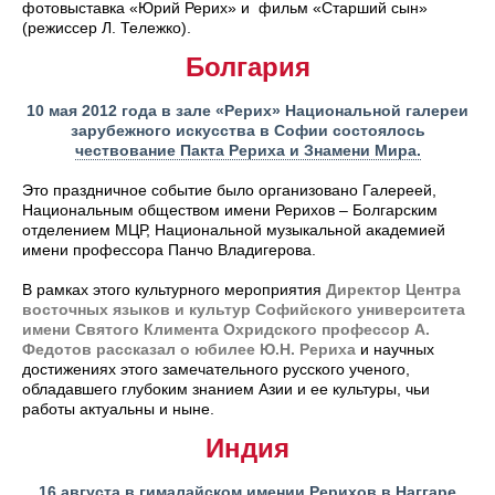
фотовыставка «Юрий Рерих» и фильм «Старший сын»
(режиссер Л. Тележко).
Болгария
10 мая 2012 года в зале «Рерих» Национальной галереи
зарубежного искусства в Софии состоялось
чествование Пакта Рериха и Знамени Мира.
Это праздничное событие было организовано Галереей,
Национальным обществом имени Рерихов – Болгарским
отделением МЦР, Национальной музыкальной академией
имени профессора Панчо Владигерова.
В рамках этого культурного мероприятия
Директор Центра
восточных языков и культур Софийского университета
имени Святого Климента Охридского профессор А.
Федотов рассказал о юбилее Ю.Н. Рериха
и научных
достижениях этого замечательного русского ученого,
обладавшего глубоким знанием Азии и ее культуры, чьи
работы актуальны и ныне.
Индия
16 августа в гималайском имении Рерихов в Наггаре