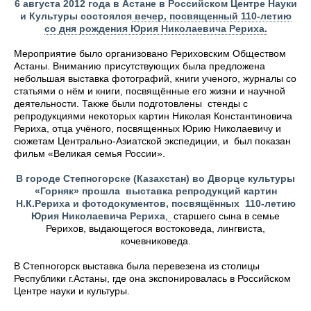
6 августа 2012 года в Астане в Российском Центре Науки
и Культуры состоялся
вечер, посвященный 110-летию
со дня рождения Юрия Николаевича Рериха.
Мероприятие было организовано Рериховским Обществом
Астаны. Вниманию присутствующих была предложена
небольшая выставка фотографий, книги ученого, журналы со
статьями о нём и книги, посвящённые его жизни и научной
деятельности. Также были подготовлены стенды с
репродукциями некоторых картин Николая Константиновича
Рериха, отца учёного, посвященных Юрию Николаевичу и
сюжетам Центрально-Азиатской экспедиции, и был показан
фильм «Великая семья России».
В городе Степногорске (Казахстан) во Дворце культуры
«Горняк» прошла
выставка репродукций картин
Н.К.Рериха и фотодокументов, посвящённых 110-летию
Юрия Николаевича Рериха
,
старшего сына в семье
Рерихов, выдающегося востоковеда, лингвиста,
кочевниковеда.
В Степногорск выставка была перевезена из столицы
Республики г.Астаны, где она экспонировалась в Российском
Центре науки и культуры.