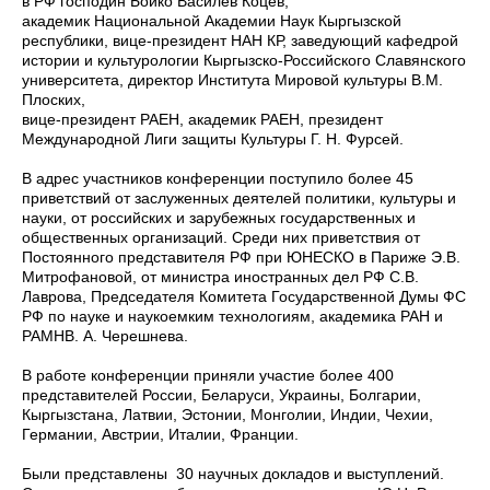
в РФ господин Бойко Василев Коцев,
академик Национальной Академии Наук Кыргызской
республики, вице-президент НАН КР, заведующий кафедрой
истории и культурологии Кыргызско-Российского Славянского
университета, директор Института Мировой культуры В.М.
Плоских,
вице-президент РАЕН, академик РАЕН, президент
Международной Лиги защиты Культуры Г. Н. Фурсей.
В адрес участников конференции поступило более 45
приветствий от заслуженных деятелей политики, культуры и
науки, от российских и зарубежных государственных и
общественных организаций. Среди них приветствия от
Постоянного представителя РФ при ЮНЕСКО в Париже Э.В.
Митрофановой, от министра иностранных дел РФ С.В.
Лаврова, Председателя Комитета Государственной Думы ФС
РФ по науке и наукоемким технологиям, академика РАН и
РАМНВ. А. Черешнева.
В работе конференции приняли участие более 400
представителей России, Беларуси, Украины, Болгарии,
Кыргызстана, Латвии, Эстонии, Монголии, Индии, Чехии,
Германии, Австрии, Италии, Франции.
Были представлены 30 научных докладов и выступлений.