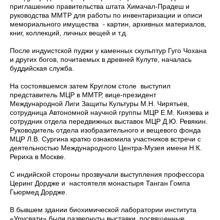
приглашению правительства штата Химачал-Прадеш и
руководства ММТР для работы по инвентаризации и описи
мемориального имущества - картин, архивных материалов,
книг, коллекций, личных вещей и т.д.
После индуистской пуджи у каменных скульптур Гуго Чохана
и других богов, почитаемых в древней Кулуте, началась
буддийская служба.
На состоявшемся затем Круглом столе выступил
представитель МЦР в ММТР, вице-президент
Международной Лиги Защиты Культуры М.Н. Чирятьев,
сотрудница Автономной научной группы МЦР Е.М. Князева и
сотрудник отдела передвижных выставок МЦР Д.Ю. Ревякин.
Руководитель отдела изобразительного и вещевого фонда
МЦР Л.В. Сургина кратко ознакомила участников встречи с
деятельностью Международного Центра-Музея имени Н.К.
Рериха в Москве.
С индийской стороны прозвучали выступления профессора
Церинг Дордже и настоятеля монастыря Танган Гомпа
Гьюрмед Дордже.
В бывшем здании биохимической лаборатории института
«Урусвати» были развернуты выставки, посвященные