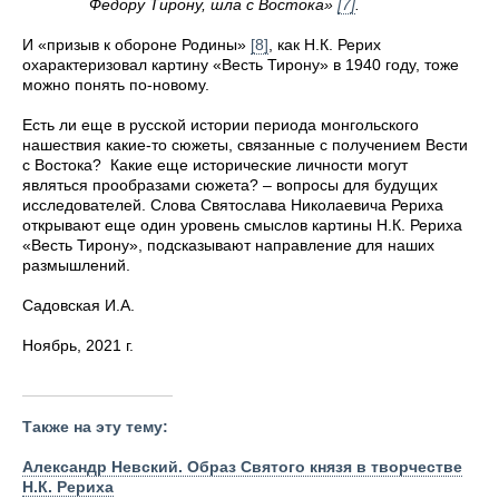
Федору Тирону, шла с Востока»
[7]
.
И «призыв к обороне Родины»
[8]
, как Н.К. Рерих
охарактеризовал картину «Весть Тирону» в 1940 году, тоже
можно понять по-новому.
Есть ли еще в русской истории периода монгольского
нашествия какие-то сюжеты, связанные с получением Вести
с Востока? Какие еще исторические личности могут
являться прообразами сюжета? – вопросы для будущих
исследователей. Слова Святослава Николаевича Рериха
открывают еще один уровень смыслов картины Н.К. Рериха
«Весть Тирону», подсказывают направление для наших
размышлений.
Садовская И.А.
Ноябрь, 2021 г.
Также на эту тему:
Александр Невский. Образ Святого князя в творчестве
Н.К. Рериха