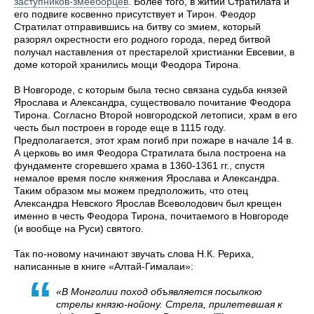
заступников-змееборцев
. Более того, в житии Стратилата и
его подвиге косвенно присутствует и Тирон. Феодор
Стратилат отправившись на битву со змием, который
разорял окрестности его родного города, перед битвой
получал наставления от престарелой христианки Евсевии, в
доме которой хранились мощи Феодора Тирона.
В Новгороде, с которым была тесно связана судьба князей
Ярослава и Александра, существовало почитание Феодора
Тирона. Согласно Второй новгородской летописи, храм в его
честь был построен в городе еще в 1115 году.
Предполагается, этот храм погиб при пожаре в начале 14 в.
А церковь во имя Феодора Стратилата была построена на
фундаменте сгоревшего храма в 1360-1361 гг., спустя
немалое время после княжения Ярослава и Александра.
Таким образом мы можем предположить, что отец
Александра Невского Ярослав Всеволодович был крещен
именно в честь Феодора Тирона, почитаемого в Новгороде
(и вообще на Руси) святого.
Так по-новому начинают звучать слова Н.К. Рериха,
написанные в книге «Алтай-Гималаи»:
«В Монголии поход объявляется посылкою
стрелы князю-нойону. Стрела, прилетевшая к