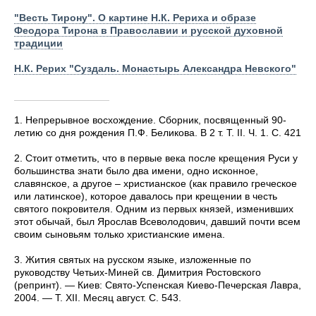
"Весть Тирону". О картине Н.К. Рериха и образе
Феодора Тирона в Православии и русской духовной
традиции
Н.К. Рерих "Суздаль. Монастырь Александра Невского"
1.
Непрерывное восхождение. Сборник, посвященный 90-
летию со дня рождения П.Ф. Беликова. В 2 т. Т. II. Ч. 1. С. 421
2.
Стоит отметить, что в первые века после крещения Руси у
большинства знати было два имени, одно исконное,
славянское, а другое – христианское (как правило греческое
или латинское), которое давалось при крещении в честь
святого покровителя. Одним из первых князей, изменивших
этот обычай, был Ярослав Всеволодович, давший почти всем
своим сыновьям только христианские имена.
3.
Жития святых на русском языке, изложенные по
руководству Четьих-Миней св. Димитрия Ростовского
(репринт). — Киев: Свято-Успенская Киево-Печерская Лавра,
2004. — Т. XII. Месяц август. С. 543.