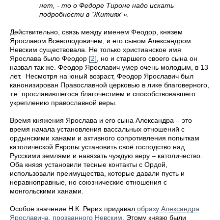
нет, - то о Федоре Тироне надо искать
подробности в “Житиях”».
Действительно, связь между именем Феодор, князем
Ярославом Всеволодовичем, и его сыном Александром
Невским существовала. Не только христианское имя
Ярослава было Феодор
[2]
, но и старшего своего сына он
назвал так же. Феодор Ярославич умер очень молодым, в 13
лет. Несмотря на юный возраст, Феодор Ярославич был
канонизирован Православной церковью в лике благоверного,
т.е. прославившегося благочестием и способствовавшего
укреплению православной веры.
Время княжения Ярослава и его сына Александра – это
время начала установления вассальных отношений с
ордынскими ханами и активного сопротивления попыткам
католической Европы установить своё господство над
Русскими землями и навязать чуждую веру – католичество.
Оба князя установили тесные контакты с Ордой,
использовали преимущества, которые давали пусть и
неравноправные, но союзнические отношения с
монгольскими ханами.
Особое значение Н.К. Рерих придавал
образу Александра
Ярославича, прозванного Невским
. Этому князю были