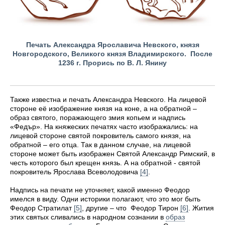
Печать Александра Ярославича Невского, князя
Новгородского, Великого князя Владимирского. После
1236 г. Прорись по В. Л. Янину
Также известна и печать Александра Невского. На лицевой
стороне её изображение князя на коне, а на обратной –
образ святого, поражающего змия копьем и надпись
«Федър». На княжеских печатях часто изображались: на
лицевой стороне святой покровитель самого князя, на
обратной – его отца. Так в данном случае, на лицевой
стороне может быть изображен Святой Александр Римский, в
честь которого был крещен князь. А на обратной - святой
покровитель Ярослава Всеволодовича
[4]
.
Надпись на печати не уточняет, какой именно Феодор
имелся в виду. Одни историки полагают, что это мог быть
Феодор Стратилат
[5]
, другие – что Феодор Тирон
[6]
. Жития
этих святых сливались в народном сознании в
образ