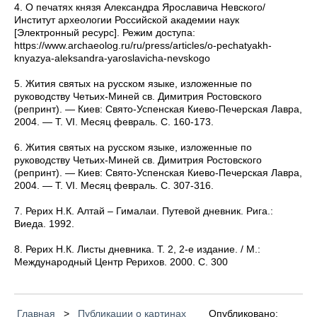
4.
О печатях князя Александра Ярославича Невского/
Институт археологии Российской академии наук
[Электронный ресурс]. Режим доступа:
https://www.archaeolog.ru/ru/press/articles/o-pechatyakh-
knyazya-aleksandra-yaroslavicha-nevskogo
5.
Жития святых на русском языке, изложенные по
руководству Четьих-Миней св. Димитрия Ростовского
(репринт). — Киев: Свято-Успенская Киево-Печерская Лавра,
2004. — Т. VI. Месяц февраль. С. 160-173.
6.
Жития святых на русском языке, изложенные по
руководству Четьих-Миней св. Димитрия Ростовского
(репринт). — Киев: Свято-Успенская Киево-Печерская Лавра,
2004. — Т. VI. Месяц февраль. С. 307-316.
7.
Рерих Н.К. Алтай – Гималаи. Путевой дневник. Рига.:
Виеда. 1992.
8.
Рерих Н.К. Листы дневника. Т. 2, 2-е издание. / М.:
Международный Центр Рерихов. 2000. С. 300
Главная
>
Публикации о картинах
Опубликовано: