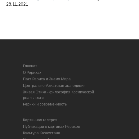
28.11.2021
Главная
О Рерихах
Пакт Рериха и Знамя Мира
Центрально-Азиатская экспедиция
Живая Этика - философия Космической
реальности
Рерихи и современность
Картинная галерея
Публикации о картинах Рерихов
Культура Казахстана