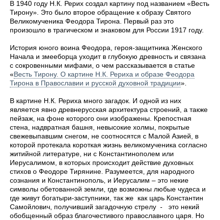
В 1940 году Н.К. Рерих создал картину под названием «Весть
Тирону». Это было второе обращение к образу Святого
Великомученика Феодора Тирона. Первый раз это
произошло в трагическом и знаковом для России 1917 году.
История юного воина Феодора, героя-защитника Женского
Начала и змееборца уходит в глубокую древность и связана
с сокровенными мифами, о чем рассказывается в статье
«
Весть Тирону. О картине Н.К. Рериха и образе Феодора
Тирона в Православии и русской духовной традиции
».
В картине Н.К. Рериха много загадок. И одной из них
является явно древнерусская архитектура строений, а также
пейзаж, на фоне которого они изображены. Крепостная
стена, надвратная башня, невысокие холмы, покрытые
свежевыпавшим снегом, не соотносятся с Малой Азией, в
которой протекала короткая жизнь великомученика согласно
житийной литературе, ни с Константинополем или
Иерусалимом, в которых происходит действие духовных
стихов о Феодоре Тирянине. Разумеется, для народного
сознания и Константинополь, и Иерусалим – это некие
символы обетованной земли, где возможны любые чудеса и
где живут богатыри-заступники, так же как царь Константин
Самойлович, получивший загадочную стрелу - это некий
обобщенный образ благочестивого православного царя. Но