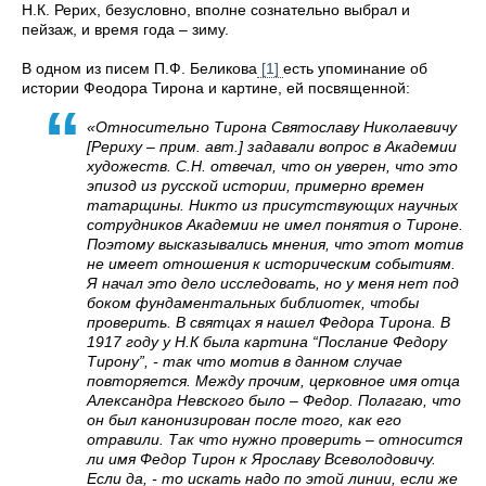
Н.К. Рерих, безусловно, вполне сознательно выбрал и
пейзаж, и время года – зиму.
В одном из писем П.Ф. Беликова
[1]
есть упоминание об
истории Феодора Тирона и картине, ей посвященной:
«Относительно Тирона Святославу Николаевичу
[Рериху – прим. авт.] задавали вопрос в Академии
художеств. С.Н. отвечал, что он уверен, что это
эпизод из русской истории, примерно времен
татарщины. Никто из присутствующих научных
сотрудников Академии не имел понятия о Тироне.
Поэтому высказывались мнения, что этот мотив
не имеет отношения к историческим событиям.
Я начал это дело исследовать, но у меня нет под
боком фундаментальных библиотек, чтобы
проверить. В святцах я нашел Федора Тирона. В
1917 году у Н.К была картина “Послание Федору
Тирону”, - так что мотив в данном случае
повторяется. Между прочим, церковное имя отца
Александра Невского было – Федор. Полагаю, что
он был канонизирован после того, как его
отравили. Так что нужно проверить – относится
ли имя Федор Тирон к Ярославу Всеволодовичу.
Если да, - то искать надо по этой линии, если же