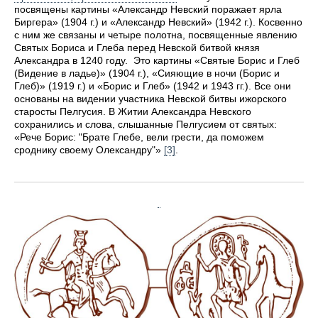
посвящены картины «Александр Невский поражает ярла
Биргера» (1904 г.) и «Александр Невский» (1942 г.). Косвенно
с ним же связаны и четыре полотна, посвященные явлению
Святых Бориса и Глеба перед Невской битвой князя
Александра в 1240 году. Это картины «Святые Борис и Глеб
(Видение в ладье)» (1904 г.), «Сияющие в ночи (Борис и
Глеб)» (1919 г.) и «Борис и Глеб» (1942 и 1943 гг.). Все они
основаны на видении участника Невской битвы ижорского
старосты Пелгусия. В Житии Александра Невского
сохранились и слова, слышанные Пелгусием от святых:
«Рече Борис: "Брате Глебе, вели грести, да поможем
сроднику своему Олександру"»
[3]
.