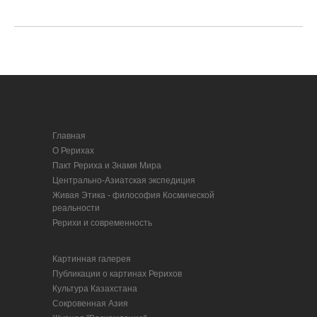
Главная
О Рерихах
Пакт Рериха и Знамя Мира
Центрально-Азиатская экспедиция
Живая Этика - философия Космической
реальности
Рерихи и современность
Картинная галерея
Публикации о картинах Рерихов
Культура Казахстана
Сокровенная Азия