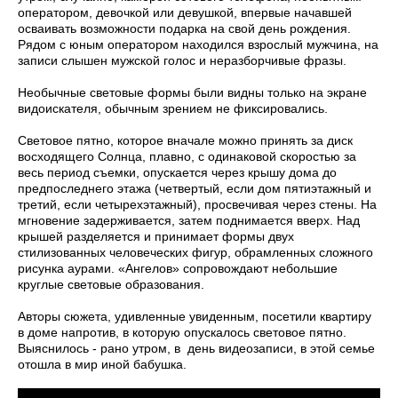
оператором, девочкой или девушкой, впервые начавшей
осваивать возможности подарка на свой день рождения.
Рядом с юным оператором находился взрослый мужчина, на
записи слышен мужской голос и неразборчивые фразы.
Необычные световые формы были видны только на экране
видоискателя, обычным зрением не фиксировались.
Световое пятно, которое вначале можно принять за диск
восходящего Солнца, плавно, с одинаковой скоростью за
весь период съемки, опускается через крышу дома до
предпоследнего этажа (четвертый, если дом пятиэтажный и
третий, если четырехэтажный), просвечивая через стены. На
мгновение задерживается, затем поднимается вверх. Над
крышей разделяется и принимает формы двух
стилизованных человеческих фигур, обрамленных сложного
рисунка аурами. «Ангелов» сопровождают небольшие
круглые световые образования.
Авторы сюжета, удивленные увиденным, посетили квартиру
в доме напротив, в которую опускалось световое пятно.
Выяснилось - рано утром, в день видеозаписи, в этой семье
отошла в мир иной бабушка.