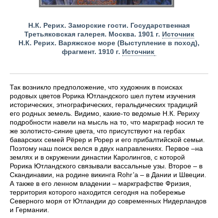
Н.К. Рерих. Заморские гости. Государственная
Третьяковская галерея. Москва. 1901 г.
Источник
Н.К. Рерих. Варяжское море (Выступление в поход),
фрагмент. 1910 г.
Источник
Так возникло предположение, что художник в поисках
родовых цветов Рорика Ютландского шел путем изучения
исторических, этнографических, геральдических традиций
его родных земель. Видимо, какие-то ведомые Н.К. Рериху
подробности навели на мысль на то, что маркграф носил те
же золотисто-синие цвета, что присутствуют на гербах
баварских семей Рёрер и Рорер и его прибалтийской семьи.
Поэтому наш поиск велся в двух направлениях. Первое –на
землях и в окружении династии Каролингов, с которой
Рорика Ютландского связывали вассальные узы. Второе – в
Скандинавии, на родине викинга Rohr’a – в Дании и Швеции.
А также в его ленном владении – маркграфстве Фризия,
территория которого находится сегодня на побережье
Северного моря от Ютландии до современных Нидерландов
и Германии.