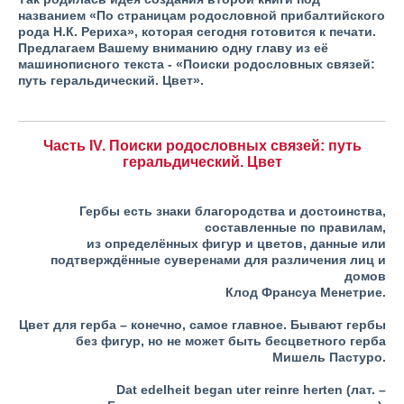
названием «По страницам родословной прибалтийского
рода Н.К. Рериха», которая сегодня готовится к печати.
Предлагаем Вашему вниманию одну главу из её
машинописного текста - «Поиски родословных связей:
путь геральдический. Цвет».
Часть IV. Поиски родословных связей: путь
геральдический. Цвет
Гербы есть знаки благородства и достоинства,
составленные по правилам,
из определённых фигур и цветов, данные или
подтверждённые суверенами для различения лиц и
домов
Клод Франсуа Менетрие.
Цвет для герба – конечно, самое главное. Бывают гербы
без фигур, но не может быть бесцветного герба
Мишель Пастуро.
Dat edelheit began uter reinre herten (лат. –