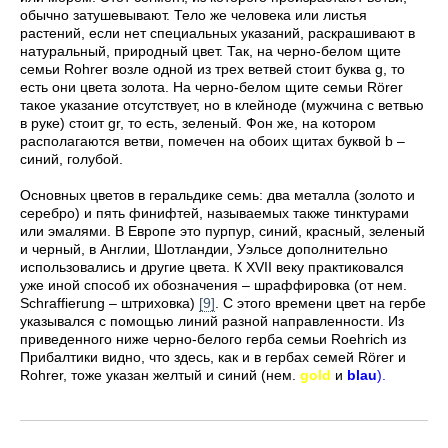
обычно затушевывают. Тело же человека или листья
растений, если нет специальных указаний, раскрашивают в
натуральный, природный цвет. Так, на черно-белом щите
семьи Rohrer возле одной из трех ветвей стоит буква g, то
есть они цвета золота. На черно-белом щите семьи Rörer
такое указание отсутствует, но в клейноде (мужчина с ветвью
в руке) стоит gr, то есть, зеленый. Фон же, на котором
располагаются ветви, помечен на обоих щитах буквой b –
синий, голубой.
Основных цветов в геральдике семь: два металла (золото и
серебро) и пять финифтей, называемых также тинктурами
или эмалями. В Европе это пурпур, синий, красный, зеленый
и черный, в Англии, Шотландии, Уэльсе дополнительно
использовались и другие цвета. К XVII веку практиковался
уже иной способ их обозначения – шраффировка (от нем.
Schraffierung – штриховка)
[9]
. С этого времени цвет на гербе
указывался с помощью линий разной направленности. Из
приведенного ниже черно-белого герба семьи Roehrich из
Прибалтики видно, что здесь, как и в гербах семей Rörer и
Rohrer, тоже указан желтый и синий (нем.
gold
и
blau
).