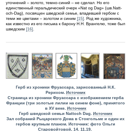
уточнений – золото, темно-синий – не сделал. Но его
единственный геральдический очерк «Nat og Dag» (шв.Natt-
och-Dag), посвящен шведской семье, владевшей гербом с
теми же цветами – золотом и синим
[15]
. Род же художника,
как известно из его письма к барону Н.Н. Врангелю, тоже был
шведским
[16]
.
Герб из хроники Фруассара, зарисованный Н.К.
Рерихом.
Источник
Страница из хроники Фруассара с изображением герба
Франции
(три золотые лилии на синем фоне), принятого
в XV веке.
Источник
Герб шведской семьи Nattoсh Dag.
Источник
Зал собраний Рыцарского Дома в Стокгольме и один их
гербов крупным планом. Источник: фото Ольги
Старовойтовой, 14. 11.19.