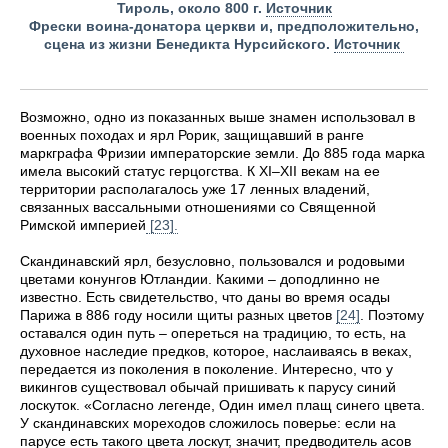
Тироль, около 800 г.
Источник
Фрески воина-донатора церкви и, предположительно,
сцена из жизни Бенедикта Нурсийского.
Источник
Возможно, одно из показанных выше знамен использовал в
военных походах и ярл Рорик, защищавший в ранге
маркграфа Фризии императорские земли. До 885 года марка
имела высокий статус герцогства. К XI–XII векам на ее
территории располагалось уже 17 ленных владений,
связанных вассальными отношениями со Священной
Римской империей
[23].
Скандинавский ярл, безусловно, пользовался и родовыми
цветами конунгов Ютландии. Какими – доподлинно не
известно. Есть свидетельство, что даны во время осады
Парижа в 886 году носили щиты разных цветов
[24]
. Поэтому
оставался один путь – опереться на традицию, то есть, на
духовное наследие предков, которое, наслаиваясь в веках,
передается из поколения в поколение. Интересно, что у
викингов существовал обычай пришивать к парусу синий
лоскуток. «Согласно легенде, Один имел плащ синего цвета.
У скандинавских мореходов сложилось поверье: если на
парусе есть такого цвета лоскут, значит, предводитель асов