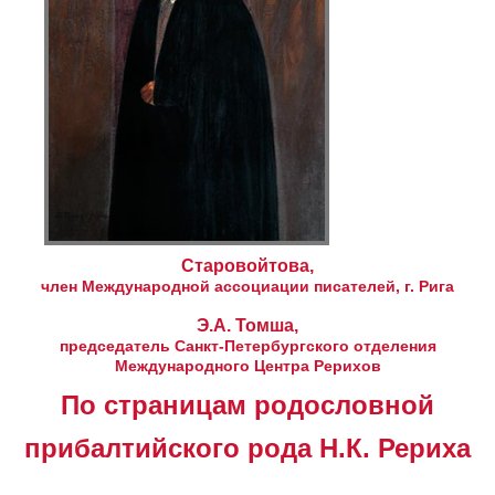
Старовойтова,
член Международной ассоциации писателей,
г. Рига
Э.А. Томша,
председатель Санкт-Петербургского отделения
Международного Центра Рерихов
По страницам родословной
прибалтийского рода Н.К. Рериха