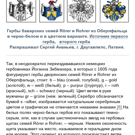
Гербы баварских семей Rörer и Rohrer из Оберпфальца
в черно-белом и в цветном варианте.
Источник первого
герба
,
второго герба
Раскрашивал Сергей Ананьев, г. Даугавпилс, Латвия.
Так, в неоднократно переиздававшихся немецких
гербовниках Йоганна Зибмахера, в которых с 1605 года
фигурируют гербы дворянских семей Rörer и Rohrer из
Оберпфальца, стоит: b – blau (синий, голубой), g – gold
(золотой), w – weiß (белый); р – purpur ((пурпур), r – roth
(красный), sch – schwarz (черный). Цвет ветви в руке
мужчины gr – grüne (нем. зеленый).Серебро обозначается
буквой s –silber, изображается натуральным серебряным
цветом и графически не отмечается никакими знаками
[8]
.На
белых полях черно-белых гербов его показывают темно-
серым, или, как в случае шестиконечных звезд на гербовых
щитах семей Rörer и Rohrer, – черным. Нижняя оконечность
щита указывает на место, называемое в геральдике дном
или морем. Этот сегмент, из которого произрастают ветви,