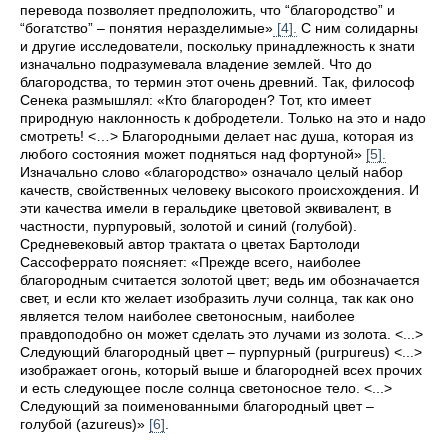
перевода позволяет предположить, что “благородство” и
“богатство” – понятия неразделимые»
[4].
С ним солидарны
и другие исследователи, поскольку принадлежность к знати
изначально подразумевала владение землей. Что до
благородства, то термин этот очень древний. Так, философ
Сенека размышлял: «Кто благороден? Тот, кто имеет
природную наклонность к добродетели. Только на это и надо
смотреть! <…> Благородными делает нас душа, которая из
любого состояния может подняться над фортуной»
[5].
Изначально слово «благородство» означало целый набор
качеств, свойственных человеку высокого происхождения. И
эти качества имели в геральдике цветовой эквивалент, в
частности, пурпуровый, золотой и синий (голубой).
Средневековый автор трактата о цветах Бартолоди
Сассоферрато поясняет: «Прежде всего, наиболее
благородным считается золотой цвет; ведь им обозначается
свет, и если кто желает изобразить лучи солнца, так как оно
является телом наиболее светоносным, наиболее
правдоподобно он может сделать это лучами из золота. <...>
Следующий благородный цвет – пурпурный (purpureus) <...>
изображает огонь, который выше и благородней всех прочих
и есть следующее после солнца светоносное тело. <...>
Следующий за поименованными благородный цвет –
голубой (azureus)»
[6]
.