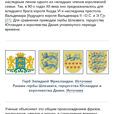
наследным леном одного из «младших членов королевской
семьи. Так, в 90-х годах XII века оно предназначалось для
младшего брата короля Кнуда VI и наследника престола
Вальдемара [будущего короля Вальдемара II –О.С. и Э.Т.]»
[27]
. Для сравнения приводим гербы Шлезвига, герцогства
Ютландия и королевства Дания упомянутого периода
времени.
Герб Западной Фрисландии.
Источник
Ранние гербы Шлезвига, герцогства Ютландии и
королевства Дании.
Источник
Ученые объясняют это общим происхождением фризов,
англосаксов, шведов и датчан, в стародавние времена