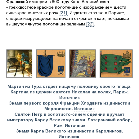
Франкской империи в 800 году Карл Великий взял
«треххвостное красное полотнище с изображением шести
сине-красно-желтых роз»
[21].
Издательство же в Париже,
специализирующееся на печати открыток и карт, показывает
вышеупомянутое полотнище зеленым
[22].
Мартин из Тура отдает нищему половину своего плаща.
Картина из церкви святого Николая на полях, Париж.
Источник
Знамя первого короля Франции Хлодвига из династии
Меровингов.
Источник
Святой Петр в золотисто-синем одеянии вручает
императору Карлу Великому знамя. Латеранский собор,
Рим.
Источник
Знамя Карла Великого из династии Каролингов.
Источник