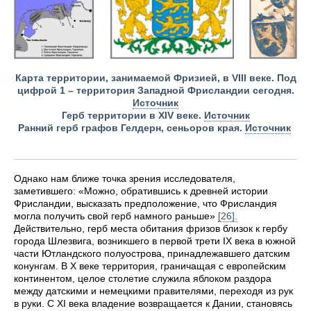
Карта территории, занимаемой Фризией, в VIII веке. Под
цифрой 1 – территория Западной Фрисландии сегодня.
Источник
Герб территории в XIV веке.
Источник
Ранний герб графов Гелдерн, сеньоров края.
Источник
Однако нам ближе точка зрения исследователя,
заметившего: «Можно, обратившись к древней истории
Фрисландии, высказать предположение, что Фрисландия
могла получить свой герб намного раньше»
[26].
Действительно, герб места обитания фризов близок к гербу
города Шлезвига, возникшего в первой трети IX века в южной
части Ютландского полуострова, принадлежавшего датским
конунгам. В X веке территория, граничащая с европейским
континентом, целое столетие служила яблоком раздора
между датскими и немецкими правителями, переходя из рук
в руки. С XI века владение возвращается к Дании, становясь