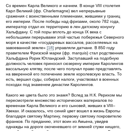
Со времен Карла Великого и начнем. В конце VIII столетия
Карл Великий (фр. Charlemagne) вел непрерывные
сражения с воинственными племенами, жившими у границ
его империи. После победы над фризами, около 782 года,
император отдал их территорию в лен датскому конунгу
Хальфдану. С той поры вплоть до конца IX века с
небольшими перерывами этой частью побережья Северного
моря в качестве «государевых вассалов, расселяемых на
завоеванной земле»
[18]
управляли датчане. В 850 году
правителем Фризской марки (фр. marquis) стал родственник
Хальфдана Рорик Ютландский. Заступавший на подобную
должность человек приносил сюзерену империи Каролингов
вассальную клятву, после чего получал право представлять
на вверенной его попечению земле королевскую власть. То
есть, вершил суды, собирал налоги, участвовал в военных
походах под знаменем династии Каролингов.
Какого же цвета было это знамя? Вслед за Н.К. Рерихом мы
пересмотрели множество исторических материалов по
временам Карла Великого и его сыновей, живших в VIII–
Xвеках. И оказалось, что синий цвет вошел в жизнь Европы
благодаря святому Мартину, первому святому покровителю
франков. По преданию, этот воин из Амьена, увидев
однажды на дороге окоченевшего от зимней стужи нищего,