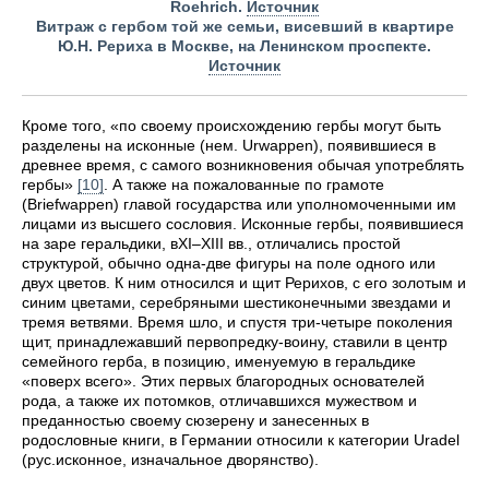
Roehrich.
Источник
Витраж с гербом той же семьи, висевший в квартире
Ю.Н. Рериха в Москве, на Ленинском проспекте.
Источник
Кроме того, «по своему происхождению гербы могут быть
разделены на исконные (нем. Urwappen), появившиеся в
древнее время, с самого возникновения обычая употреблять
гербы»
[10]
. А также на пожалованные по грамоте
(Briefwappen) главой государства или уполномоченными им
лицами из высшего сословия. Исконные гербы, появившиеся
на заре геральдики, вXI–XIII вв., отличались простой
структурой, обычно одна-две фигуры на поле одного или
двух цветов. К ним относился и щит Рерихов, с его золотым и
синим цветами, серебряными шестиконечными звездами и
тремя ветвями. Время шло, и спустя три-четыре поколения
щит, принадлежавший первопредку-воину, ставили в центр
семейного герба, в позицию, именуемую в геральдике
«поверх всего». Этих первых благородных основателей
рода, а также их потомков, отличавшихся мужеством и
преданностью своему сюзерену и занесенных в
родословные книги, в Германии относили к категории Uradel
(рус.исконное, изначальное дворянство).