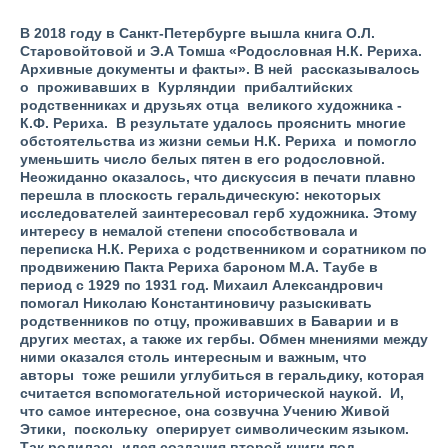
В 2018 году в Санкт-Петербурге вышла книга О.Л.
Старовойтовой и Э.А Томша «Родословная Н.К. Рериха.
Архивные документы и факты». В ней рассказывалось
о проживавших в Курляндии прибалтийских
родственниках и друзьях отца великого художника -
К.Ф. Рериха. В результате удалось прояснить многие
обстоятельства из жизни семьи Н.К. Рериха и помогло
уменьшить число белых пятен в его родословной.
Неожиданно оказалось, что дискуссия в печати плавно
перешла в плоскость геральдическую: некоторых
исследователей заинтересовал герб художника. Этому
интересу в немалой степени способствовала и
переписка Н.К. Рериха с родственником и соратником по
продвижению Пакта Рериха бароном М.А. Таубе в
период с 1929 по 1931 год. Михаил Александрович
помогал Николаю Константиновичу разыскивать
родственников по отцу, проживавших в Баварии и в
других местах, а также их гербы. Обмен мнениями между
ними оказался столь интересным и важным, что
авторы тоже решили углубиться в геральдику, которая
считается вспомогательной исторической наукой. И,
что самое интересное, она созвучна Учению Живой
Этики, поскольку оперирует символическим языком.
Так родилась идея создания второй книги под