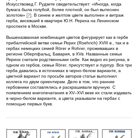
Искусствовед Г. Рудзите свидетельствует: «Иногда, когда
бумага была голубой, более плотной, он был вытеснен
золотом»
[7]
. В синем и желтом цвете выполнен и витраж
герба, висевший в квартире Ю.Н. Рериха на Ленинском
проспекте в Москве.
Вышеназванная комбинация цветов фигурирует как в гербе
прибалтийской ветви семьи Рерих (Roehrich) XVIII в., так и в
гербах немецких семей Rörer и Rohrer, проживавших в
регионе Оберпфальц, Бавария, в XVв. Названные семьи
Рерихи считали родственными себе. Как видно из рисунка, в
одном из гербов, семьи Rörer, присутствует и пурпур. Все три
герба давались в источниках в черно-белом варианте, а
цветной вариант по просьбе авторов статьи выполнил
коллега по двум ориентирам. Дело в том, что ранние
гербовники составлялись и раскрашивали вручную. С
появлением книгопечатания в XV–XVI веке их стали издавать
в черно-белом варианте, а цвета указывали на гербах с
помощью первых букв.