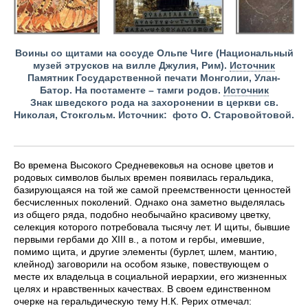
Воины со щитами на сосуде Ольпе Чиге (Национальный
музей этрусков на вилле Джулия, Рим).
Источник
Памятник Государственной печати Монголии, Улан-
Батор. На постаменте – тамги родов.
Источник
Знак шведского рода на захоронении в церкви св.
Николая, Стокгольм. Источник: фото О. Старовойтовой.
Во времена Высокого Средневековья на основе цветов и
родовых символов былых времен появилась геральдика,
базирующаяся на той же самой преемственности ценностей
бесчисленных поколений. Однако она заметно выделялась
из общего ряда, подобно необычайно красивому цветку,
селекция которого потребовала тысячу лет. И щиты, бывшие
первыми гербами до XIII в., а потом и гербы, имевшие,
помимо щита, и другие элементы (бурлет, шлем, мантию,
клейнод) заговорили на особом языке, повествующем о
месте их владельца в социальной иерархии, его жизненных
целях и нравственных качествах. В своем единственном
очерке на геральдическую тему Н.К. Рерих отмечал: