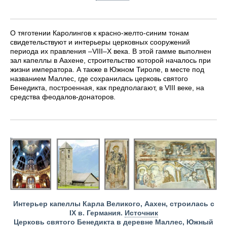
О тяготении Каролингов к красно-желто-синим тонам
свидетельствуют и интерьеры церковных сооружений
периода их правления –VIII–X века. В этой гамме выполнен
зал капеллы в Аахене, строительство которой началось при
жизни императора. А также в Южном Тироле, в месте под
названием Маллес, где сохранилась церковь святого
Бенедикта, построенная, как предполагают, в VIII веке, на
средства феодалов-донаторов.
Интерьер капеллы Карла Великого, Аахен, строилась с
IX в. Германия.
Источник
Церковь святого Бенедикта в деревне Маллес, Южный