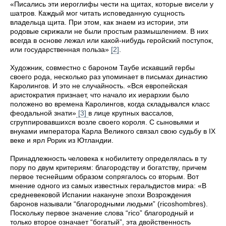
«Писались эти иероглифы чести на щитах, которые висели у
шатров. Каждый мог читать исповеданную сущность
владельца щита. При этом, как знаем из истории, эти
родовые скрижали не были простым размышлением. В них
всегда в основе лежал или какой-нибудь геройский поступок,
или государственная польза»
[2]
.
Художник, совместно с бароном Таубе искавший гербы
своего рода, несколько раз упоминает в письмах династию
Каролингов. И это не случайность. «Вся европейская
аристократия признает, что начало их иерархии было
положено во времена Каролингов, когда складывался класс
феодальной знати»
[3]
в лице крупных вассалов,
сгруппировавшихся возле своего короля. С сыновьями и
внуками императора Карла Великого связал свою судьбу в IX
веке и ярл Рорик из Ютландии.
Принадлежность человека к нобилитету определялась в ту
пору по двум критериям: благородству и богатству, причем
первое теснейшим образом сопрягалось со вторым. Вот
мнение одного из самых известных геральдистов мира: «В
средневековой Испании накануне эпохи Возрождения
баронов называли “благородными людьми” (ricoshombres).
Поскольку первое значение слова “rico” благородный и
только второе означает “богатый”, эта двойственность