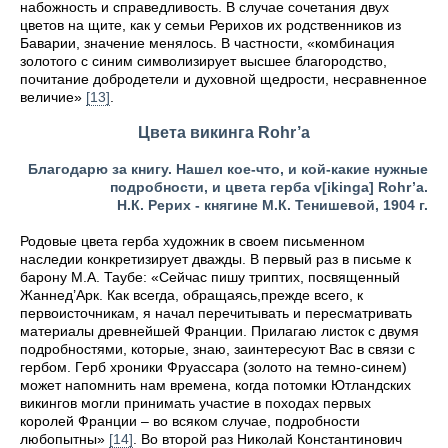
набожность и справедливость. В случае сочетания двух
цветов на щите, как у семьи Рерихов их родственников из
Баварии, значение менялось. В частности, «комбинация
золотого с синим символизирует высшее благородство,
почитание добродетели и духовной щедрости, несравненное
величие»
[13]
.
Цвета викинга Rohr’a
Благодарю за книгу. Нашел кое-что, и кой-какие нужные
подробности, и цвета герба v[ikinga] Rohr’a.
Н.К. Рерих - княгине М.К. Тенишевой, 1904 г.
Родовые цвета герба художник в своем письменном
наследии конкретизирует дважды. В первый раз в письме к
барону М.А. Таубе: «Сейчас пишу триптих, посвященный
Жаннед’Арк. Как всегда, обращаясь,прежде всего, к
первоисточникам, я начал перечитывать и пересматривать
материалы древнейшей Франции. Прилагаю листок с двумя
подробностями, которые, знаю, заинтересуют Вас в связи с
гербом. Герб хроники Фруассара (золото на темно-синем)
может напомнить нам времена, когда потомки Ютландских
викингов могли принимать участие в походах первых
королей Франции – во всяком случае, подробности
любопытны»
[14]
. Во второй раз Николай Константинович