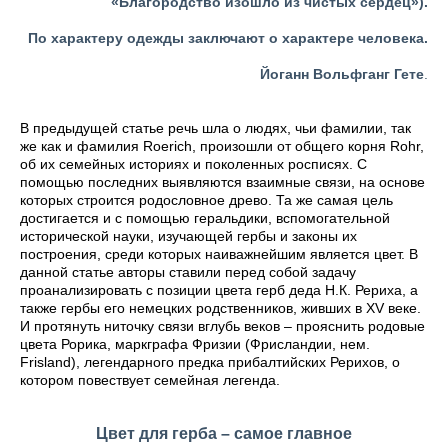
«Благородство изошло из чистых сердец»).
По характеру одежды заключают о характере человека.
Йоганн Вольфганг Гете
.
В предыдущей статье речь шла о людях, чьи фамилии, так
же как и фамилия Roerich, произошли от общего корня Rohr,
об их семейных историях и поколенных росписях. С
помощью последних выявляются взаимные связи, на основе
которых строится родословное древо. Та же самая цель
достигается и с помощью геральдики, вспомогательной
исторической науки, изучающей гербы и законы их
построения, среди которых наиважнейшим является цвет. В
данной статье авторы ставили перед собой задачу
проанализировать с позиции цвета герб деда Н.К. Рериха, а
также гербы его немецких родственников, живших в XV веке.
И протянуть ниточку связи вглубь веков – прояснить родовые
цвета Рорика, маркграфа Фризии (Фрисландии, нем.
Frisland), легендарного предка прибалтийских Рерихов, о
котором повествует семейная легенда.
Цвет для герба – самое главное