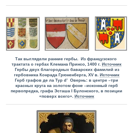
Так выглядели ранние гербы. Из французского
трактата о гербах Клемана Принсо, 1400 г.
Источник
Гербы двух благородных баварских фамилий из
гербовника Конрада Грюненберга, XV в.
Источник
Герб графов де ла Тур d’ Овернь: в центре –три
красных круга на золотом фоне –исконный герб
первопредка, графа Эcташа I Булонского, в позиции
«поверх всего».
Источник