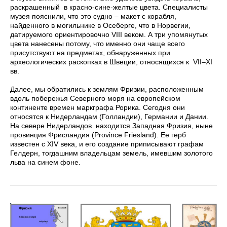
раскрашенный в красно-сине-желтые цвета. Специалисты
музея пояснили, что это судно – макет c корабля,
найденного в могильнике в Осеберге, что в Норвегии,
датируемого ориентировочно VIII веком. А три упомянутых
цвета нанесены потому, что именно они чаще всего
присутствуют на предметах, обнаруженных при
археологических раскопках в Швеции, относящихся к VII–XI
вв.
Далее, мы обратились к землям Фризии, расположенным
вдоль побережья Северного моря на европейском
континенте времен маркграфа Рорика. Сегодня они
относятся к Нидерландам (Голландии), Германии и Дании.
На севере Нидерландов находится Западная Фризия, ныне
провинция Фрисландия (Province Friesland). Ее герб
известен с XIV века, и его создание приписывают графам
Гелдерн, тогдашним владельцам земель, имевшим золотого
льва на синем фоне.