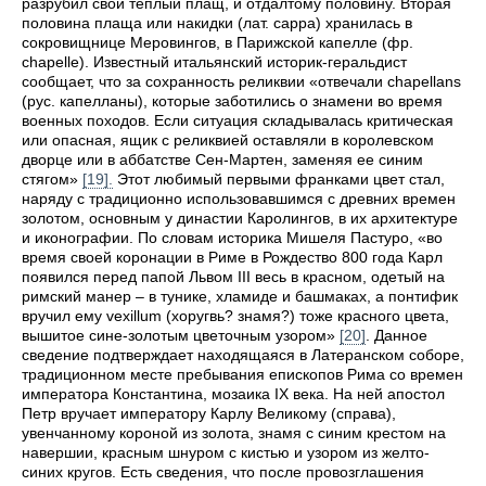
разрубил свой теплый плащ, и отдалтому половину. Вторая
половина плаща или накидки (лат. cappa) хранилась в
сокровищнице Меровингов, в Парижской капелле (фр.
chapelle). Известный итальянский историк-геральдист
сообщает, что за сохранность реликвии «отвечали chapellans
(рус. капелланы), которые заботились о знамени во время
военных походов. Если ситуация складывалась критическая
или опасная, ящик с реликвией оставляли в королевском
дворце или в аббатстве Сен-Мартен, заменяя ее синим
стягом»
[19].
Этот любимый первыми франками цвет стал,
наряду с традиционно использовавшимся с древних времен
золотом, основным у династии Каролингов, в их архитектуре
и иконографии. По словам историка Мишеля Пастуро, «во
время своей коронации в Риме в Рождество 800 года Карл
появился перед папой Львом III весь в красном, одетый на
римский манер – в тунике, хламиде и башмаках, а понтифик
вручил ему vexillum (хоругвь? знамя?) тоже красного цвета,
вышитое сине-золотым цветочным узором»
[20]
. Данное
сведение подтверждает находящаяся в Латеранском соборе,
традиционном месте пребывания епископов Рима со времен
императора Константина, мозаика IX века. На ней апостол
Петр вручает императору Карлу Великому (справа),
увенчанному короной из золота, знамя с синим крестом на
навершии, красным шнуром с кистью и узором из желто-
синих кругов. Есть сведения, что после провозглашения