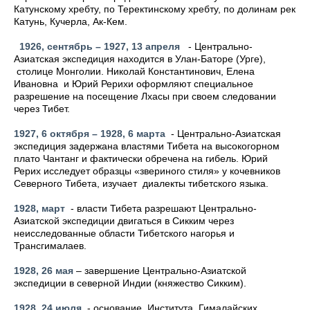
Катунскому хребту, по Теректинскому хребту, по долинам рек
Катунь, Кучерла, Ак-Кем.
1926, сентябрь – 1927, 13 апреля
- Центрально-
Азиатская экспедиция находится в Улан-Баторе (Урге),
столице Монголии. Николай Константинович, Елена
Ивановна и Юрий Рерихи оформляют специальное
разрешение на посещение Лхасы при своем следовании
через Тибет.
1927, 6 октября – 1928, 6 марта
- Центрально-Азиатская
экспедиция задержана властями Тибета на высокогорном
плато Чантанг и фактически обречена на гибель. Юрий
Рерих исследует образцы «звериного стиля» у кочевников
Северного Тибета, изучает диалекты тибетского языка.
1928, март
- власти Тибета разрешают Центрально-
Азиатской экспедиции двигаться в Сикким через
неисследованные области Тибетского нагорья и
Трансгималаев.
1928, 26 мая
– завершение Центрально-Азиатской
экспедиции в северной Индии (княжество Сикким).
1928, 24 июля
- основание Института Гималайских