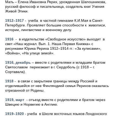
Мать – Елена Ивановна Рерих, урожденная Шапошникова,
русский философ и писательница, создатель книг Учения
Живой Этики.
1912–1917
- учеба в частной гимназии К.И.Мая в Санкт-
Петербурге. Проявляет большие способности к живописи,
истории, лингвистике и военному делу.
1916
- в издательстве «Свободное искусство» выходит в
свет «Наш журнал. Вып. 1. Наша Первая Книжка» с
рисунками Юрика Рериха 1912–1914 гг.: «За кулисами»,
«Война», «На улице зимой».
1916, декабрь
– вместе с родителями и младшим братом
Святославом переезжает в г. Сердоболь (с 1918 – г.
Сортавала).
1918
- в связи с закрытием границы между Россией и
отделившейся от нее Финляндией семья Рерихов оказалась
отрезанной от Родины.
1919, март
- отъезд вместе с родителями и братом через
Швецию и Норвегию в Англию.
1919–1920
- учеба в Школе восточных языков Лондонского