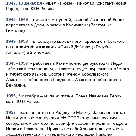
1947, 13 декабря
- ушел из жизни Николай Константинович
Рерих, отец Ю.Н.Рериха.
1948–1949
- вместе с матушкой, Еленой Ивановной Рерих,
переезжает в Дели, а затем в Калимпонг (Восточные
Гималаи).
1949–1953
- в Калькутте выходит его перевод с тибетского
на английский язык книги «Синий Дэбтэр» («Голубые
Анналы») в 2-х томах.
1949–1957
- работает в Калимпонге, где руководит Индо-
тибетским семинарием, а также заведует курсами китайского
и тибетского языков. Состоит членом Королевского
Азиатского общества в Лондоне и Азиатского общества в
Бенгалии.
1955, 5 октября
– ушла из жизни Елена Ивановна Рерих,
мать Ю.Н.Рериха.
1957
- возвращается на Родину, в Москву. Зачислен в штат
Института востоковедения АН СССР старшим научным
сотрудником сектора истории философии и религии отдела
Индии и Пакистана. Привозит с собой значительную часть
художественного и литературного наследия Николая