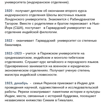
университета (индоиранское отделение).
1920
- получает диплом об окончании второго курса
индоиранского отделения Школы восточных языков
Лондонского университета. Знакомится с Рабиндранатом
Тагором. Вместе с родителями и братом переезжает в Нью-
Йорк (США), поступает в Гарвардский университет на
отделение индийской филологии.
1922
- оканчивает Гарвардский университет со степенью
бакалавра.
1922–1923
– учится в Парижском университете на
среднеазиатском, индийском и монголо-тибетском
отделениях. Слушает курс китайского и персидского языков.
Одновременно занимается на военном и юридическо-
экономическом отделениях. Получает ученую степень
магистра индийской словесности.
1923, декабрь
- семья Рерихов приезжает в Индию для
проведения научной, художественной и исследовательской
работы. Рерихи осматривают памятники истории и культуры
Индии, места, связанные с историей буддизма, посещают
независимое княжество Сикким в Гималаях.