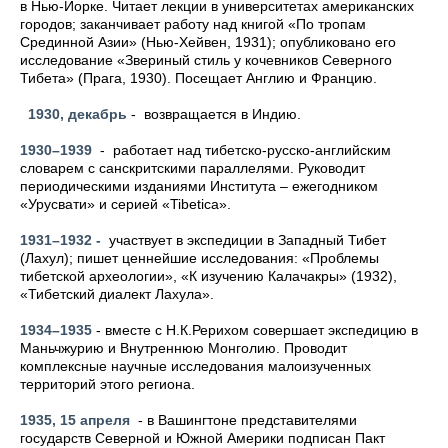
в Нью-Йорке. Читает лекции в университетах американских
городов; заканчивает работу над книгой «По тропам
Срединной Азии» (Нью-Хейвен, 1931); опубликовано его
исследование «Звериный стиль у кочевников Северного
Тибета» (Прага, 1930). Посещает Англию и Францию.
1930, декабрь
- возвращается в Индию.
1930–1939
- работает над тибетско-русско-английским
словарем с санскритскими параллелями. Руководит
периодическими изданиями Института – ежегодником
«Урусвати» и серией «Tibetica».
1931–1932 -
участвует в экспедиции в Западный Тибет
(Лахул); пишет ценнейшие исследования: «Проблемы
тибетской археологии», «К изучению Калачакры» (1932),
«Тибетский диалект Лахула».
1934–1935
- вместе с Н.К.Рерихом совершает экспедицию в
Маньчжурию и Внутреннюю Монголию. Проводит
комплексные научные исследования малоизученных
территорий этого региона.
1935, 15 апреля
- в Вашингтоне представителями
государств Северной и Южной Америки подписан Пакт