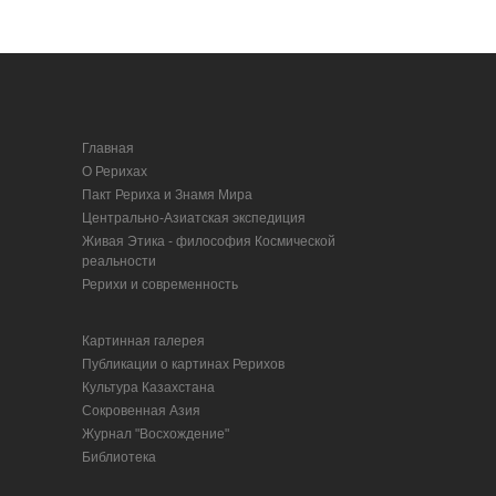
Главная
О Рерихах
Пакт Рериха и Знамя Мира
Центрально-Азиатская экспедиция
Живая Этика - философия Космической
реальности
Рерихи и современность
Картинная галерея
Публикации о картинах Рерихов
Культура Казахстана
Сокровенная Азия
Журнал "Восхождение"
Библиотека