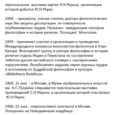
персональная выставка картин Н.К.Рериха, организации
которой добился Ю.Н.Рерих.
1958
- присвоена ученая степень доктора филологических
наук без защиты диссертации, по совокупности
опубликованных трудов. Назначен заведующим сектором
философии и истории религии. Посещает Монголию.
1959
- принимает участие в организации и проведении
Международного конгресса монголистов-филологов в Улан-
Баторе. Возглавляет группу в секторе философии и истории
религии отдела Индии и Пакистана по составлению
тибетско-русско-английского словаря с санскритскими
параллелями. Возобновляет издание серии научных трудов
и источников по буддийской философии и культуре
«Bibliotheca Buddhica».
1960, 11 мая
- в Москве, в Музее изобразительных искусств
им. А.С.Пушкина открывается персональная выставка
произведений С.Н.Рериха, в организации которой участвовал
Ю.Н.Рерих.
1960, 21 мая
- скоропостижно скончался в Москве.
Похоронен на Новодевичьем кладбище.