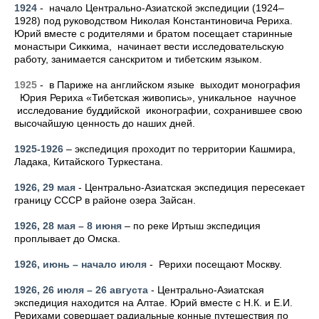
1924
- начало Центрально-Азиатской экспедиции (1924–
1928) под руководством Николая Константиновича Рериха.
Юрий вместе с родителями и братом посещает старинные
монастыри Сиккима, начинает вести исследовательскую
работу, занимается санскритом и тибетским языком.
1925
- в Париже на английском языке выходит монография
Юрия Рериха «Тибетская живопись», уникальное научное
исследование буддийской иконографии, сохранившее свою
высочайшую ценность до наших дней.
1925-1926
– экспедиция проходит по территории Кашмира,
Ладака, Китайского Туркестана.
1926, 29 мая
- Центрально-Азиатская экспедиция пересекает
границу СССР в районе озера Зайсан.
1926, 28 мая – 8 июня
– по реке Иртыш экспедиция
проплывает до Омска.
1926, июнь – начало июля
- Рерихи посещают Москву.
1926, 26 июля – 26 августа
- Центрально-Азиатская
экспедиция находится на Алтае. Юрий вместе с Н.К. и Е.И.
Рерихами совершает радиальные конные путешествия по