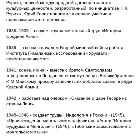
Рериха, первый международный договор о защите
культурных ценностей, разработанный по инициативе Н.К.
Рериха. Юрий Рерих принимал активное участие в
продвижении этого договора.
1935–1939
- создает фундаментальный труд «История
Средней Азии».
1939
- в связи с началом Второй мировой войны работа
Института Гималайских исследований «Урусвати»
приостанавливается.
1941, конец июня
- вместе с братом Святославом
телеграфирует в Лондон советскому послу в Великобритании
И.М.Майскому просьбу зачислить их добровольцами в ряды
Красной Армии.
1942
- работает над очерком «Сказание о царе Гесэре из
страны Линг».
1945–1946
- создает труды «Индология в России» (1945),
«Происхождение монгольского алфавита», «Автор "Истории
буддузма в Монголии"» (1946), «Тибетские заимствования в
монгольском языке».