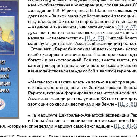
научно-общественная конференция, посвящённая 80
экспедиции Н.К. Рериха, где Л.В. Шапошникова выс
докладом «Земной маршрут Космической эволюции».
веку наиболее отчётливо в пространстве Знания сло
– научное и вненаучное, или метанаучное»
[11, с. 67]
духовное пространство человека, в т.ч. через «таинс
назвала «свидетельством»
[11, c. 67]
. Николай Конс
маршруте Центрально-Азиатской экспедиции реализо
Отмечает: «Рерих был одним из первых среди истор
в себе историю и метаисторию. Его историческая од
богатой и разносторонней. Всё это, вместе взятое, 
картину восприятия истории и исторического мышлен
взаимодействовали между собой в великой гармони
«Метаистория заключалась не только в информации,
высокого состояния, но и в действиях Николая Конс
Рерихов, которые формировали сам исторический пр
Азиатская экспедиция послужила в XX веке примеро
эволюции со своими вестниками на Земле»
[11, с. 81]
«На маршруте Центрально-Азиатской экспедиции Рер
и Елена Ивановна - творили энергетическое поле Нов
вия, которые и определили маршрут самой экспедиции»
[11, с. 81-8