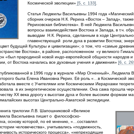
Космической эволюции»
[5, с. 133]
.
Статья Людмилы Васильевны 1994 года «Магический
сборник очерков Н.К. Рериха «Восток – Запад», так
Рериховская библиотека». В ней Людмила Васильев
вопросы взаимодействия Востока и Запада, в т.ч. об
выводам Н.К. Рериха, сделанным в ходе Центрально
главенствующей роли духа в развитии Востока; энер
сцвет будущей Культуры и цивилизации»; о том, что «самые древн
остранстве Востока», в районе, расположенном «у великого Гимал
он «был прародиной новой индо-европейской общности народов и 
зии, от Востока начались все духовные учения и движения»
[6, с. 26
опубликованной в 1996 году в журнале «Мир Огненный», Людмила 
оторого была Елена Ивановна Рерих. Её роль «…в Космической эв
работала вместе с Учителями или Космическими Иерархами теорети
твовала в их энергетическом осуществлении. Она сама прошла че
ечеству XX века дорогу к высотам духа и более высоким формам м
ималайских высотах Центрально‑Азиатской экспедиции.
 книга трилогии Л.В. Шапошниковой «Великое
дмила Васильевна пишет о философско-
иха, основу которой, по её мнению, «…составлял
истории человечества», учитывались «подвижность,
речивость исторического процесса», «непреходящие