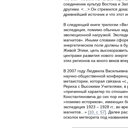
соединение культур Востока и За
другими. <…> Он стремился дока
древнейший источник и что этот 
В следующей книге трилогии «Ве
экспедиция, помимо обычных зада
эволюционной нагрузкой. Экспед
магнитов». Иными словами сформ
энергетическом поле должны в б
Живой Этики, цепь высокоразвитых
центрами развития нового энерге
этих регионов на много веков впе
В 2007 году Людмила Васильевн
научно-общественной конференци
метаистории, которая связана «
Рериха с Высокими Учителями, в 
«причинный характер по отношени
Константиновича до сих пор не по
«помимо историков», имеющих бо
экспедиция 1923 – 1928 гг., во 
магнитов…»
[10, с. 57]
. Далее ра
осколок метеорита под название