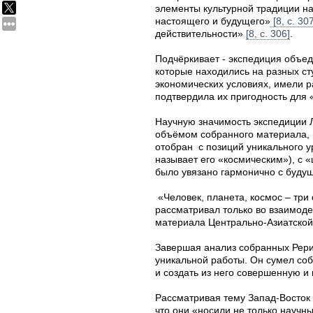
элементы культурной традиции н
настоящего и будущего»
[8, с. 30
действительности»
[8, с. 306]
.
Подчёркивает - экспедиция объе
которые находились на разных ст
экономических условиях, имели р
подтвердила их пригодность для
Научную значимость экспедиции 
объёмом собранного материала, н
отобран с позиций уникального у
называет его «космическим»), с 
было увязано гармонично с буду
«Человек, планета, космос – три
рассматривал только во взаимод
материала Центрально-Азиатской
Завершая анализ собранных Рери
уникальной работы. Он сумел собр
и создать из него совершенную 
Рассматривая тему Запад-Восток
что они «носили не только научны