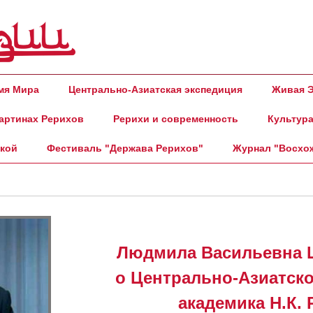
амя Мира
Центрально-Азиатская экспедиция
Живая Э
артинах Рерихов
Рерихи и современность
Культура
ской
Фестиваль "Держава Рерихов"
Журнал "Восхо
Людмила Васильевна 
о Центрально-Азиатск
академика Н.К. 