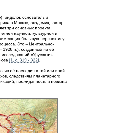
5), индолог, основатель и
риха в Москве, академик, автор
ет три основных проекта,
етней научной, культурной и
к «имеющих большую перспективу
роцесса. Это – Центрально-
 1928 гг.), созданный на её
х исследований «Урусвати»
Союза
[1, с. 319 - 322]
.
сив её наследия в той или иной
хов, следствиям планетарного
ликаций, неожиданность и новизна