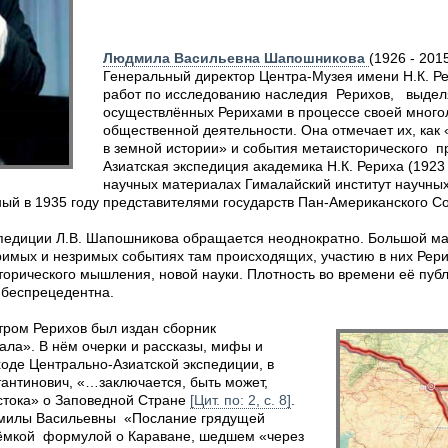
Людмила Васильевна Шапошникова
(1926 - 201
Генеральный директор Центра-Музея имени Н.К. Ре
работ по исследованию наследия Рерихов, выделя
осуществлённых Рерихами в процессе своей многол
общественной деятельности. Она отмечает их, ка
в земной истории» и события метаисторического п
Азиатская экспедиция академика Н.К. Рериха (1923 -
научных материалах Гималайский институт научны
ный в 1935 году представителями государств Пан-Американского 
спедиции Л.В. Шапошникова обращается неоднократно. Большой мас
римых и незримых событиях там происходящих, участию в них Рери
орического мышления, новой науки. Плотность во времени её пуб
 беспрецедентна.
ром Рерихов был издан сборник
ала». В нём очерки и рассказы, мифы и
оде Центрально-Азиатской экспедиции, в
тантинович, «…заключается, быть может,
стока» о Заповедной Стране
[Цит. по: 2, с. 8]
.
дмилы Васильевны «Послание грядущей
 ёмкой формулой о Караване, шедшем «через