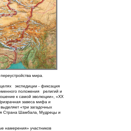
 переустройства мира.
 целях экспедиции - фиксация
ременного положения религий и
ношение к самой эволюции», «XX
 Призрачная завеса мифа и
И выделяет «три загадочных
ная Страна Шамбала, Мудрецы и
ые намерения» участников