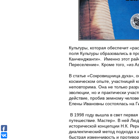
Культуры, которая обеспечит «ра
поля Культуры образовались в пр
Канченджанги». Именно этот рай
Переселение». Кроме того, «из А
В статье «Сокровищница духа», 
космическом опыте, участницей к
неповторима. Она не только раз
эволюции, но и практически учас
действие, пробив земному челов
Елены Ивановны состоялась на Г
В 1998 году вышла в свет первая
путешествие. Мастер». В ней Лю
исторической концепции Н.К. Рер
диалектический метод подхода к 
быстрая изменчивость и противо