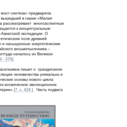
 мост синтеза» предваряла
же вышедший в серии «Малая
на рассматривает многоаспектные
ращается к концептуальным
-Азиатской экспедиции. О
гетическом поле древней
ие и насыщенные энергетические
айского восьмитысячника –
оттуда началось их Великое
9 - 270]
.
Васильевна пишет о грандиозном
олюции человечества уникальна и
ческие основы нового цикла
рез космическое эволюционное
атерии»
[7, с. 418 ]
. Часть подвига