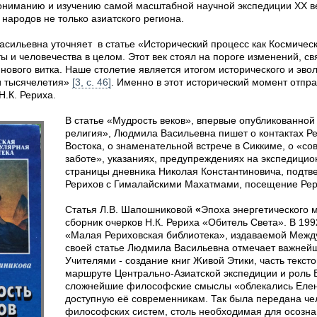
 пониманию и изучению самой масштабной научной экспедиции XX 
 народов не только азиатского региона.
сильевна уточняет в статье «Исторический процесс как Космическ
 и человечества в целом. Этот век стоял на пороге изменений, с
нового витка. Наше столетие является итогом исторического и эво
и тысячелетия»
[3, с. 46]
. Именно в этот исторический момент отпра
Н.К. Рериха.
В статье «Мудрость веков», впервые опубликованной 
религия», Людмила Васильевна пишет о контактах Р
Востока, о знаменательной встрече в Сиккиме, о «
заботе», указаниях, предупреждениях на экспедици
страницы дневника Николая Константиновича, подт
Рерихов с Гималайскими Махатмами, посещение Ре
Статья Л.В. Шапошниковой
«
Эпоха энергетического 
сборник очерков Н.К. Рериха «Обитель Света». В 199
«Малая Рериховская библиотека», издаваемой Межд
своей статье Людмила Васильевна отмечает важней
Учителями - создание книг Живой Этики, часть текст
маршруте Центрально-Азиатской экспедиции и роль Е
сложнейшие философские смыслы «облекались Елен
доступную её современникам. Так была передана че
философских систем, столь необходимая для осозн