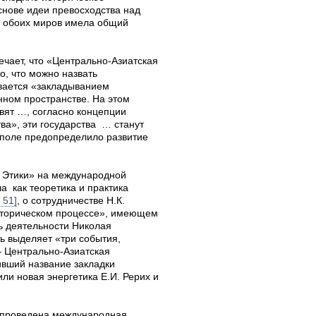
основе идеи превосходства над
а обоих миров имела общий
чает, что «Центрально-Азиатская
о, что можно назвать
ывается «закладыванием
нном пространстве. На этом
вят …, согласно концепции
тва», эти государства … станут
 поле предопределило развитие
 Этики» на международной
 как теоретика и практика
. 51]
, о сотрудничестве Н.К.
историческом процессе», имеющем
ь деятельности Николая
ть выделяет «три события,
 – Центрально-Азиатская
ивший название закладки
или новая энергетика Е.И. Рерих и
 проведена международная