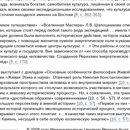
пада, возникала богатая, самобытная культура, лишённая в своей 
зать всеми своими экспедиционными исследованиями, что культур
источник находился именно на Востоке
[8, с. 362-363]
.
ликое путешествие» - «Вселенная Мастера» Л.В. Шапошникова отме
ч, которые стоят перед любой такого рода экспедицией … имела т
иция должна была выполнить историческое действие, которое наз
ировать с помощью магнитов нужное энергетическое поле в указа
удущем сложиться новые центры культуры. <…> Эти районы и соста
 культур и государств. Вне зависимости от «их способа производс
тического вида человечества. Созданное Рерихами энергетическое
рёд»
[9, с. 770]
.
а выступает с докладом «Основные особенности философии Живой
и «Живая Этика и наука». Отмечает роль Николая Константиновича
с духовным пространством человека и его внутренним миром»
[10, с
результате которого он «получил возможность участвовать в мета
ю к земному историческому процессу». Но, к сожалению, эта гран
нята «достойным образом» современниками [10, с. 56 - 57]. И опя
льшую перспективу в земной истории»
[10, с. 57]
. «Первое из них
время которой произошёл эволюционно-исторический процесс, получ
скрывает смысл этого понятия: «…в качестве таких магнитов выступ
м Камень, несущий в себе особую космическую энергию»
[10, с. 57].
В 2008 году Международным Центром Рерихов была