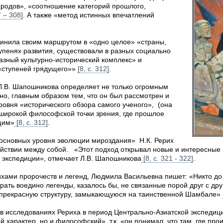
ародов», «соотношение категорий прошлого,
7 – 308]
. А также «метод истинных впечатлений
динила своим маршрутом в «одно целое» «страны,
упенях развития, существовали в разных социально
азный культурно-исторический комплекс» и
 «ступеней грядущего»»
[8, с. 312]
.
Л.В. Шапошникова определяет не только огромным
о, главным образом тем, что он был рассмотрен и
ровня «исторического обзора самого ученого», (она
«широкой философской точки зрения, где прошлое
щим»
[8, с. 312]
.
 основных уровня эволюции мироздания» Н.К. Рерих
ействии между собой. «Этот подход открывал новые и интересные 
 экспедиции», отмечает Л.В. Шапошникова
[8, с. 321 - 322]
.
хами пророчеств и легенд, Людмила Васильевна пишет: «Никто до
ать воедино легенды, казалось бы, не связанные порой друг с дру
и прекрасную структуру, замыкающуюся на таинственной Шамбале»
 в исследованиях Рериха в период Центрально-Азиатской экспедиц
й характер, но и философский», т.к. «он понимал, что там, где пр