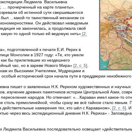
т экспедиции Людмила Васильевна
, … прочерченный на карте планеты».
озревали об истинной сути свершившегося
был …какой-то таинственный механизм со
кономерностями. Он действовал неведомым
спедиция не закончилась, а продолжала свой
 какую-то одной только ей ведомую нить»
[2,
», подготовленной к печати Е.И. Рерих в
лице Монголии в 1927 году: «Те, кто умели
, как бы прилетевшие из нездешнего
койный час, но в зареве Нового Мира»
[2, с. 5]
.
хам их Высокими Учителями, Мудрецами и
 особый исторический срок начала пути в преддверии неизбежного
ьевна пишет о заявленных Н.К. Рерихом художественных и научных
ов, изучение древних памятников истории Центральной Азии, сов
о переселения народов. Но отмечает: «…Караван имел какое-то от
не столь прямолинейной, чтобы сразу же всё тайное стало явным.
а действительные намерения тех, кто шёл с Караваном»,
[2, с. 6]
. 
итью через весь экспедиционный дневник Н.К. Рериха» - Заповед
х Людмила Васильевна последовательно освещает «действительн