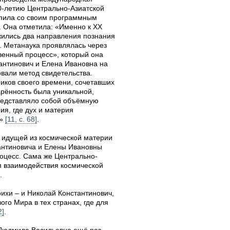
-летию Центрально-Азиатской
тупила со своим программным
 Она отметила: «Именно к XX
жились два направления познания
. Метанаука проявлялась через
твенный процесс», который она
тантинович и Елена Ивановна на
вали метод свидетельства.
иков своего времени, сочетавших
арённость была уникальной,
представляло собой объёмную
ия, где дух и материя
и»
[11, с. 68]
.
 идущей из космической материи
тантиновича и Елены Ивановны
оцесс. Сама же Центрально-
м взаимодействия космической
.
ихи – и Николай Константинович,
ого Мира в тех странах, где для
2]
.