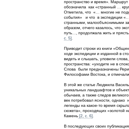
пространство и время». Маршру
обозначила как «странный … круг
Отметила, что «… многие не под
события» и что в экспедиции «…
странными, малообъяснимыми за
образом, отчего казалось, что эк
путь…, продолжала жить и прясть
с. 5]
.
Приводит строки из книги «Община
ходе экспедиции и изданной в сто
видеть и слышать, уловили слова
пространства: «уходите не в спо
Слова были предназначены Рери
Философами Востока, и отмечали
В этой же статье Людмила Васил
уникальных ландшафтов и объект
обычаев, а также следов великог
век потребовал ясности, однако 
легенды на какое-то время скрыл
сюжета», проходящих «золотой н
Камень
[2, с. 6]
.
В последующих своих публикация