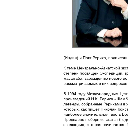
(Индия) и Пакт Рериха, подписан
К теме Центрально-Азиатской эк
степени посвящён Экспедиции, з
масштаба, зарождению нового ист
рассматриваемых в них вопросов
В 1994 году Международным Цент
произведений Н.К. Рериха «Шамб
легенды, собранные Рерихами в х
которых, как пишет Николай Конс
наиболее значительная весть Во
Предваряет сборник статья Лю
эволюции», которая начинается