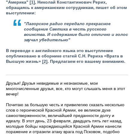
"Америка"
[1]
, Николай Константинович Рерих,
обращаясь к американским сотрудникам, пишет об этом
выступлении:
"Лагорское радио передало прекрасное
сообщение Светика в честь русского
воинства. И содержание было отлично и голос
звучал убедительно"
В переводе с английского языка это выступление
опубликовано в сборнике статей С.Н. Рериха «Врата в
Высшую жизнь»
[2]
. Предлагаем его вашему вниманию.
Друзья! Друзья невидимые и незнакомые, мои
многочисленные друзья, все, кто могут слышать меня в этот
вечер!
Почитаю за большую честь и привилегию сказать несколько
слов о героической Красной Армии, ее великом духе
самоотверженности, величайшей преданности долгу и
идеалу. В этот день, 23 февраля, двадцать пять лет назад,
молодые бойцы нарождающейся Красной Армии нанесли
поражение и отразили атаку врага под Псковом, подобно