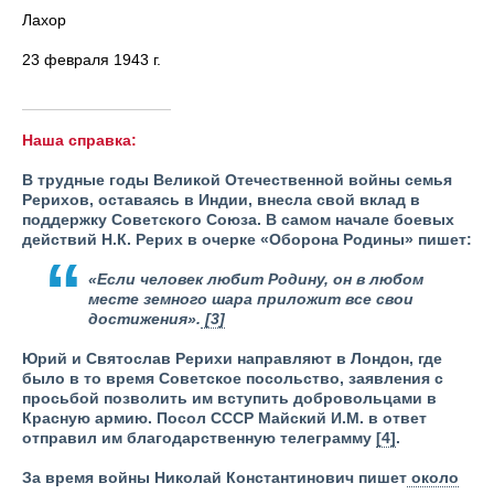
Лахор
23 февраля 1943 г.
Наша справка:
В трудные годы Великой Отечественной войны семья
Рерихов, оставаясь в Индии, внесла свой вклад в
поддержку Советского Союза. В самом начале боевых
действий Н.К. Рерих в очерке «Оборона Родины» пишет:
«Если человек любит Родину, он в любом
месте земного шара приложит все свои
достижения».
[3]
Юрий и Святослав Рерихи направляют в Лондон, где
было в то время Советское посольство, заявления с
просьбой позволить им вступить добровольцами в
Красную армию. Посол СССР Майский И.М. в ответ
отправил им благодарственную телеграмму
[4]
.
За время войны Николай Константинович пишет
около