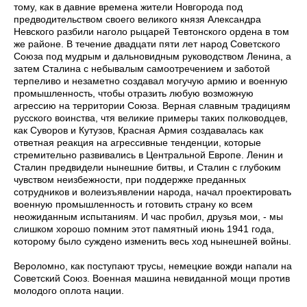
тому, как в давние времена жители Новгорода под
предводительством своего великого князя Александра
Невского разбили наголо рыцарей Тевтонского ордена в том
же районе. В течение двадцати пяти лет народ Советского
Союза под мудрым и дальновидным руководством Ленина, а
затем Сталина с небывалым самоотречением и заботой
терпеливо и незаметно создавал могучую армию и военную
промышленность, чтобы отразить любую возможную
агрессию на территории Союза. Верная славным традициям
русского воинства, чтя великие примеры таких полководцев,
как Суворов и Кутузов, Красная Армия создавалась как
ответная реакция на агрессивные тенденции, которые
стремительно развивались в Центральной Европе. Ленин и
Сталин предвидели нынешние битвы, и Сталин с глубоким
чувством неизбежности, при поддержке преданных
сотрудников и волеизъявлении народа, начал проектировать
военную промышленность и готовить страну ко всем
неожиданным испытаниям. И час пробил, друзья мои, - мы
слишком хорошо помним этот памятный июнь 1941 года,
которому было суждено изменить весь ход нынешней войны.
Вероломно, как поступают трусы, немецкие вожди напали на
Советский Союз. Военная машина невиданной мощи против
молодого оплота нации.