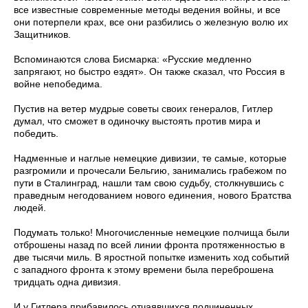
все известные современные методы ведения войны, и все
они потерпели крах, все они разбились о железную волю их
Защитников.
Вспоминаются слова Бисмарка: «Русские медленно
запрягают, но быстро ездят». Он также сказал, что Россия в
войне непобедима.
Пустив на ветер мудрые советы своих генералов, Гитлер
думал, что сможет в одиночку выстоять против мира и
победить.
Надменные и наглые немецкие дивизии, те самые, которые
разгромили и прочесали Бельгию, занимались грабежом по
пути в Сталинград, нашли там свою судьбу, столкнувшись с
праведным негодованием нового единения, нового Братства
людей.
Подумать только! Многочисленные немецкие полчища были
отброшены назад по всей линии фронта протяженностью в
две тысячи миль. В яростной попытке изменить ход событий
с западного фронта к этому времени была переброшена
тридцать одна дивизия.
И у Гитлера прибавилось отчаявшихся подчиненных.