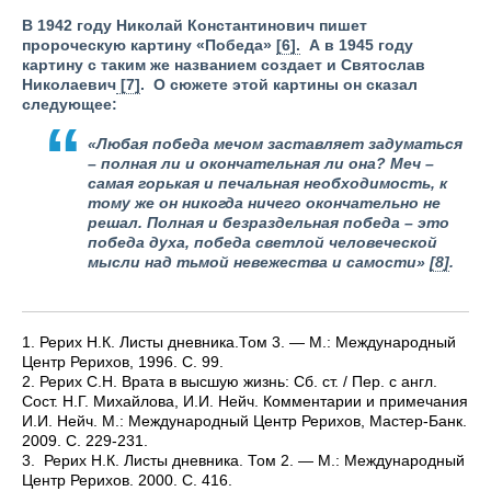
В 1942 году Николай Константинович пишет
пророческую картину «Победа»
[6].
А в 1945 году
картину с таким же названием создает и Святослав
Николаевич
[7]
. О сюжете этой картины он сказал
следующее:
«Любая победа мечом заставляет задуматься
– полная ли и окончательная ли она? Меч –
самая горькая и печальная необходимость, к
тому же он никогда ничего окончательно не
решал. Полная и безраздельная победа – это
победа духа, победа светлой человеческой
мысли над тьмой невежества и самости»
[8]
.
1.
Рерих Н.К. Листы дневника.Том 3. — М.: Международный
Центр Рерихов, 1996. С. 99.
2.
Рерих С.Н. Врата в высшую жизнь: Сб. ст. / Пер. с англ.
Сост. Н.Г. Михайлова, И.И. Нейч. Комментарии и примечания
И.И. Нейч. М.: Международный Центр Рерихов, Мастер-Банк.
2009. С. 229-231.
3.
Рерих Н.К. Листы дневника. Том 2. — М.: Международный
Центр Рерихов. 2000. С. 416.