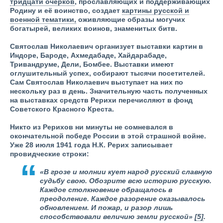
тридцати очерков
, прославляющих и поддерживающих
Родину и её воинство, создает
картины русской и
военной тематики,
оживляющие образы могучих
богатырей, великих воинов, знаменитых битв.
Святослав Николаевич организует выставки картин в
Индоре, Бароде, Ахмедабаде, Хайдарабаде,
Тривандруме, Дели, Бомбее. Выставки имеют
оглушительный успех, собирают тысячи посетителей.
Сам Святослав Николаевич выступает на них по
нескольку раз в день. Значительную часть полученных
на выставках средств Рерихи перечисляют в фонд
Советского Красного Креста.
Никто из Рерихов ни минуты не сомневался в
окончательной победе России в этой страшной войне.
Уже 28 июля 1941 года Н.К. Рерих записывает
провидческие строки:
«В грозе и молнии кует народ русский славную
судьбу свою. Обозрите всю историю русскую.
Каждое столкновение обращалось в
преодоление. Каждое разорение оказывалось
обновлением. И пожар, и разор лишь
способствовали величию земли русской»
[5]
.