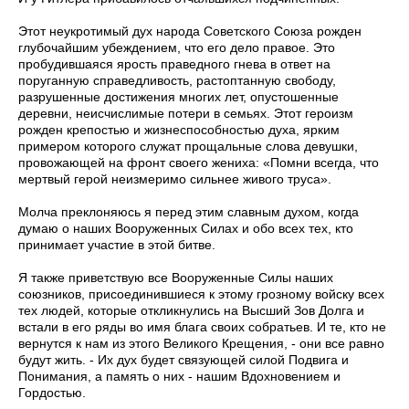
Этот неукротимый дух народа Советского Союза рожден
глубочайшим убеждением, что его дело правое. Это
пробудившаяся ярость праведного гнева в ответ на
поруганную справедливость, растоптанную свободу,
разрушенные достижения многих лет, опустошенные
деревни, неисчислимые потери в семьях. Этот героизм
рожден крепостью и жизнеспособностью духа, ярким
примером которого служат прощальные слова девушки,
провожающей на фронт своего жениха: «Помни всегда, что
мертвый герой неизмеримо сильнее живого труса».
Молча преклоняюсь я перед этим славным духом, когда
думаю о наших Вооруженных Силах и обо всех тех, кто
принимает участие в этой битве.
Я также приветствую все Вооруженные Силы наших
союзников, присоединившиеся к этому грозному войску всех
тех людей, которые откликнулись на Высший Зов Долга и
встали в его ряды во имя блага своих собратьев. И те, кто не
вернутся к нам из этого Великого Крещения, - они все равно
будут жить. - Их дух будет связующей силой Подвига и
Понимания, а память о них - нашим Вдохновением и
Гордостью.