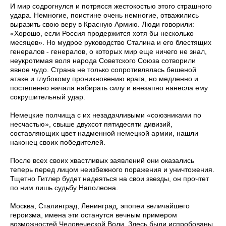
И мир содрогнулся и потрясся жестокостью этого страшного
удара. Немногие, поистине очень немногие, отважились
выразить свою веру в Красную Армию. Люди говорили:
«Хорошо, если Россия продержится хотя бы несколько
месяцев». Но мудрое руководство Сталина и его блестящих
генералов - генералов, о которых мир еще ничего не знал,
неукротимая воля народа Советского Союза сотворили
явное чудо. Страна не только сопротивлялась бешеной
атаке и глубокому проникновению врага, но медленно и
постепенно начала набирать силу и внезапно нанесла ему
сокрушительный удар.
Немецкие полчища с их незадачливыми «союзниками по
несчастью», свыше двухсот пятидесяти дивизий,
составляющих цвет надменной немецкой армии, нашли
наконец своих победителей.
После всех своих хвастливых заявлений они оказались
теперь перед лицом неизбежного поражения и уничтожения.
Тщетно Гитлер будет надеяться на свои звезды, он прочтет
по ним лишь судьбу Наполеона.
Москва, Сталинград, Ленинград, эпопеи величайшего
героизма, имена эти останутся вечным примером
возможностей Человеческой Воли. Здесь были испробованы