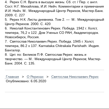
4.
Рерих С.Н. Врата в высшую жизнь: Сб. ст. / Пер. с англ.
Сост. Н.Г. Михайлова, И.И. Нейч. Комментарии и примечания
И.И. Нейч. М.: Международный Центр Рерихов, Мастер-Банк.
2009. С. 227
5.
Рерих Н.К. Листы дневника. Том 2. — М.: Международный
Центр Рерихов. 2000. С. 420
6.
Николай Константинович Рерих. Победа. 1942 г. Xолст,
темпера, 76,2 х 122. Дом Ученых СО РАН, Академгородок.
Новосибирск, Россия.
7.
Святослав Николаевич Рерих. Победа. 1945 г. Холст,
темпера, 86.2 x 137. Karnataka Chitrakala Parishath. Индия.
Бангалор.
8.
Цит. по: Беликов П.Ф. Святослав Рерих: жизнь и
творчество. — М.: Международный Центр Рерихов; Мастер-
Банк. 2004. С. 135.
Главная
>
О Рерихах
>
Святослав Николаевич Рерих
Опубликовано: 6.05.2020