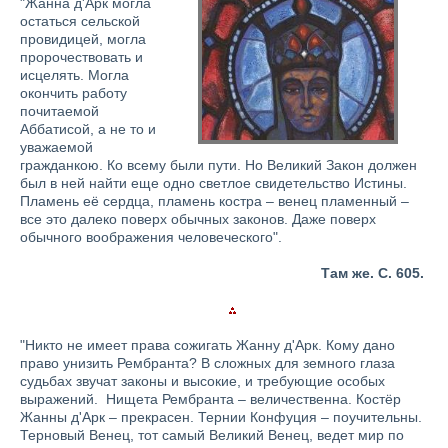
"Жанна д'Арк могла
остаться сельской
провидицей, могла
пророчествовать и
исцелять. Могла
окончить работу
почитаемой
Аббатисой, а не то и
уважаемой
гражданкою. Ко всему были пути. Но Великий Закон должен
был в ней найти еще одно светлое свидетельство Истины.
Пламень её сердца, пламень костра – венец пламенный –
все это далеко поверх обычных законов. Даже поверх
обычного воображения человеческого".
Там же. С. 605.
"Никто не имеет права сожигать Жанну д'Арк. Кому дано
право унизить Рембранта? В сложных для земного глаза
судьбах звучат законы и высокие, и требующие особых
выражений. Нищета Рембранта – величественна. Костёр
Жанны д'Арк – прекрасен. Тернии Конфуция – поучительны.
Терновый Венец, тот самый Великий Венец, ведет мир по