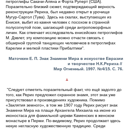
петроглифы Сакачи-Аляна и Форта Руперт (США).
Поразительно близкий сюжет, подтверждающий верность
реконструкции Рериха, был недавно открыт в урочище
Мугур-Саргол (Тува). Здесь на скалах, выступающих из
Енисея, выбит из камня человек с посохом в странной
полусогнутой позе, шагающий среди антропоморфных
личин. Как отмечает исследователь енисейских петроглифов
М. Дэвлет, эту композицию можно отчасти связать с
обширной группой танцующих человечков в петроглифах
Карелии и мелкой пластики Прибалтики".
Маточкин Е. П. Знак Знамени Мира в искусстве Евразии
и творчестве Н.К.Рериха //
Мир Огненный.
1997.
№4/15. С. 76.
"Следует отметить поразительный факт, что ещё задолго до
того, как Рерих предложил охранное знамя, этот знак уже
присутствовал в произведениях художника. Помимо
«Заклятия земного», в том же 1907 году Рерих рисует знак
Знамени Мира на плаще Архангела Михаила на иконе из
иконостаса для фамильной церкви Каменских в женском
монастыре в Перми. По-видимому, Рерих продолжает здесь
некую негласную художественную традицию. Среди