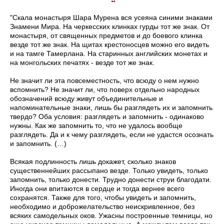
"Скала монастыря Шара Мурена вся усеяна синими знаками
Знамени Мира. На черкесских клинках гурды тот же знак. От
монастыря, от священных предметов и до боевого клинка
везде тот же знак. На щитах крестоносцев можно его видеть
и на тамге Тамерлана. На старинных английских монетах и
на монгольских печатях - везде тот же знак.
Не значит ли эта повсеместность, что всюду о нем нужно
вспомнить? Не значит ли, что поверх отдельно народных
обозначений всюду живут объединительные и
напоминательные знаки, лишь бы разглядеть их и запомнить
твердо? Оба условия: разглядеть и запомнить - одинаково
нужны. Как же запомнить то, что не удалось вообще
разглядеть. Да и к чему разглядеть, если не удастся осознать
и запомнить. (…)
Всякая подлинность лишь докажет, сколько знаков
существеннейших рассыпано везде. Только увидеть, только
запомнить, только донести. Трудно донести струи благодати.
Иногда они впитаются в сердце и тогда вернее всего
сохранятся. Также для того, чтобы увидеть и запомнить,
необходимо и доброжелательство неискривленное, без
всяких самодельных оков. Ужасны построенные темницы, но