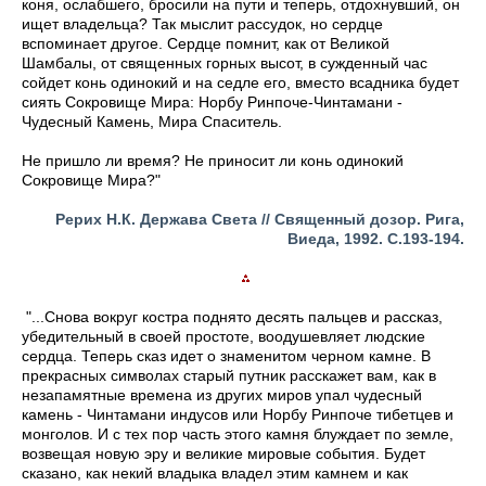
коня, ослабшего, бросили на пути и теперь, отдохнувший, он
ищет владельца? Так мыслит рассудок, но сердце
вспоминает другое. Сердце помнит, как от Великой
Шамбалы, от священных горных высот, в сужденный час
сойдет конь одинокий и на седле его, вместо всадника будет
сиять Сокровище Мира: Норбу Ринпоче-Чинтамани -
Чудесный Камень, Мира Спаситель.
Не пришло ли время? Не приносит ли конь одинокий
Сокровище Мира?"
Рерих Н.К. Держава Света // Священный дозор. Рига,
Виеда, 1992. С.193-194.
"...Снова вокруг костра поднято десять пальцев и рассказ,
убедительный в своей простоте, воодушевляет людские
сердца. Теперь сказ идет о знаменитом черном камне. В
прекрасных символах старый путник расскажет вам, как в
незапамятные времена из других миров упал чудесный
камень - Чинтамани индусов или Норбу Ринпоче тибетцев и
монголов. И с тех пор часть этого камня блуждает по земле,
возвещая новую эру и великие мировые события. Будет
сказано, как некий владыка владел этим камнем и как