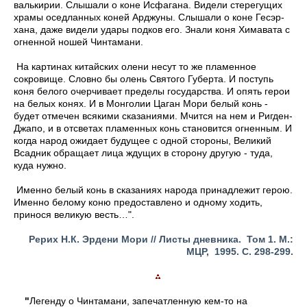
валькирии. Слышали о коне Исфагана. Видели стерегущих
храмы оседланных коней Арджуны. Слышали о коне Гесэр-
хана, даже видели удары подков его. Знали коня Химавата с
огненной ношей Чинтамани.
На картинах китайских олени несут то же пламенное
сокровище. Словно бы олень Святого Губерта. И поступь
коня белого очерчивает пределы государства. И опять герои
на белых конях. И в Монголии Цаган Мори белый конь -
будет отмечен всякими сказаниями. Мчится на нем и Ригден-
Джапо, и в отсветах пламенных конь становится огненным. И
когда народ ожидает будущее с одной стороны, Великий
Всадник обращает лица ждущих в сторону другую - туда,
куда нужно.
Именно белый конь в сказаниях народа принадлежит герою.
Именно белому коню предоставлено и одному ходить,
принося великую весть…".
Рерих Н.К. Эрдени Мори // Листы дневника. Том 1. М.:
МЦР, 1995. С. 298-299.
"
Легенду о Чинтамани, запечатленную кем-то на