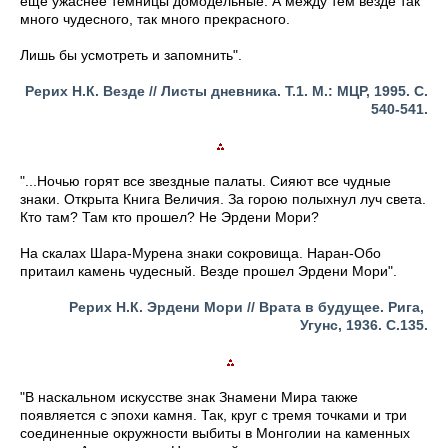
еще ужаснее темницы домодельные. А между тем везде так
много чудесного, так много прекрасного.
Лишь бы усмотреть и запомнить".
Рерих
Н.К.
Везде // Листы дневника. Т.1. М.: МЦР, 1995. С.
540-541.
"...Ночью горят все звездные палаты. Сияют все чудные
знаки. Открыта Книга Величия. За горою полыхнул луч света.
Кто там? Там кто прошел? Не Эрдени Мори?
На скалах Шара-Мурена знаки сокровища. Наран-Обо
притаил камень чудесный. Везде прошел Эрдени Мори".
Рерих Н.К. Эрдени Мори // Врата в будущее. Рига,
Угунс, 1936. С.135.
"В наскальном искусстве знак Знамени Мира также
появляется с эпохи камня. Так, круг с тремя точками и три
соединенные окружности выбиты в Монголии на каменных