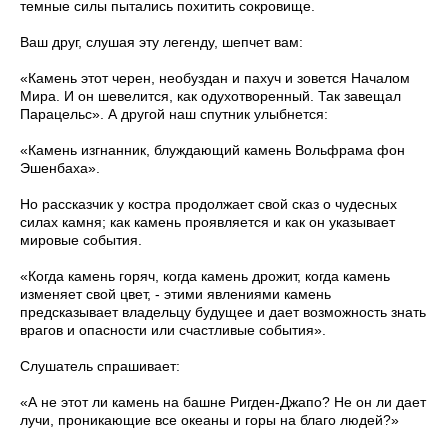
темные силы пытались похитить сокровище.
Ваш друг, слушая эту легенду, шепчет вам:
«Камень этот черен, необуздан и пахуч и зовется Началом
Мира. И он шевелится, как одухотворенный. Так завещал
Парацельс». А другой наш спутник улыбнется:
«Камень изгнанник, блуждающий камень Вольфрама фон
Эшенбаха».
Но рассказчик у костра продолжает свой сказ о чудесных
силах камня; как камень проявляется и как он указывает
мировые события.
«Когда камень горяч, когда камень дрожит, когда камень
изменяет свой цвет, - этими явлениями камень
предсказывает владельцу будущее и дает возможность знать
врагов и опасности или счастливые события».
Слушатель спрашивает:
«А не этот ли камень на башне Ригден-Джапо? Не он ли дает
лучи, проникающие все океаны и горы на благо людей?»