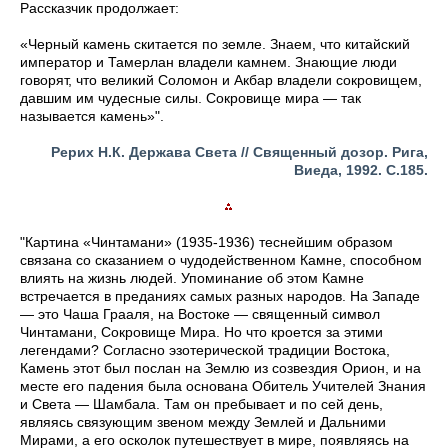
Рассказчик продолжает:
«Черный камень скитается по земле. Знаем, что китайский
император и Тамерлан владели камнем. Знающие люди
говорят, что великий Соломон и Акбар владели сокровищем,
давшим им чудесные силы. Сокровище мира — так
называется камень»".
Рерих Н.К. Держава Света // Священный дозор. Рига,
Виеда, 1992. С.185.
"Картина «Чинтамани» (1935-1936) теснейшим образом
связана со сказанием о чудодейственном Камне, способном
влиять на жизнь людей. Упоминание об этом Камне
встречается в преданиях самых разных народов. На Западе
— это Чаша Грааля, на Востоке — священный символ
Чинтамани, Сокровище Мира. Но что кроется за этими
легендами? Согласно эзотерической традиции Востока,
Камень этот был послан на Землю из созвездия Орион, и на
месте его падения была основана Обитель Учителей Знания
и Света — Шамбала. Там он пребывает и по сей день,
являясь связующим звеном между Землей и Дальними
Мирами, а его осколок путешествует в мире, появляясь на