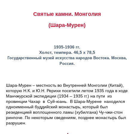
Святые камни. Монголия
(Шара-Мурен)
1935-1936 гг.
Холст, темпера. 46,5 x 78,5
Государственный музей искусства народов Востока. Москва,
Россия.
Шара-Мурен – местность во Внутренней Монголии (Китай),
которую Н.К. и Ю.Н. Рерихи посетили летом 1935 года в ходе
Манчжурской экспедиции (1934 – 1935 гг.) на пути из
провинции Чахар в Суй-юань. В Шара-Мурене находился
одноименный буддийский монастырь, который был
резиденцией воплощенного ламы (хубилгана) Чу-чжи-стон
ринпоче. По некоторым сведениям, позднее монастырь был
разрушен.