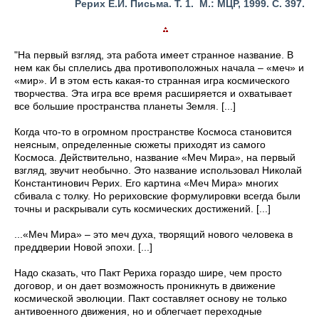
Рерих Е.И. Письма. Т. 1. М.: МЦР, 1999. С. 397.
"На первый взгляд, эта работа имеет странное название. В
нем как бы сплелись два противоположных начала – «меч» и
«мир». И в этом есть какая-то странная игра космического
творчества. Эта игра все время расширяется и охватывает
все большие пространства планеты Земля. [...]
Когда что-то в огромном пространстве Космоса становится
неясным, определенные сюжеты приходят из самого
Космоса. Действительно, название «Меч Мира», на первый
взгляд, звучит необычно. Это название использовал Николай
Константинович Рерих. Его картина «Меч Мира» многих
сбивала с толку. Но рериховские формулировки всегда были
точны и раскрывали суть космических достижений. [...]
...«Меч Мира» – это меч духа, творящий нового человека в
преддверии Новой эпохи. [...]
Надо сказать, что Пакт Рериха гораздо шире, чем просто
договор, и он дает возможность проникнуть в движение
космической эволюции. Пакт составляет основу не только
антивоенного движения, но и облегчает переходные