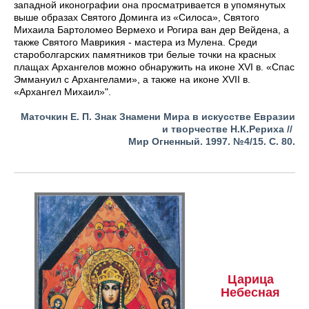
западной иконографии она просматривается в упомянутых
выше образах Святого Доминга из «Силоса», Святого
Михаила Бартоломео Вермехо и Рогира ван дер Вейдена, а
также Святого Маврикия - мастера из Мулена. Среди
староболгарских памятников три белые точки на красных
плащах Архангелов можно обнаружить на иконе XVI в. «Спас
Эммануил с Архангелами», а также на иконе XVII в.
«Архангел Михаил»".
Маточкин Е. П. Знак Знамени Мира в искусстве Евразии
и творчестве Н.К.Рериха //
Мир Огненный.
1997.
№4/15. С. 80.
Царица
Небесная