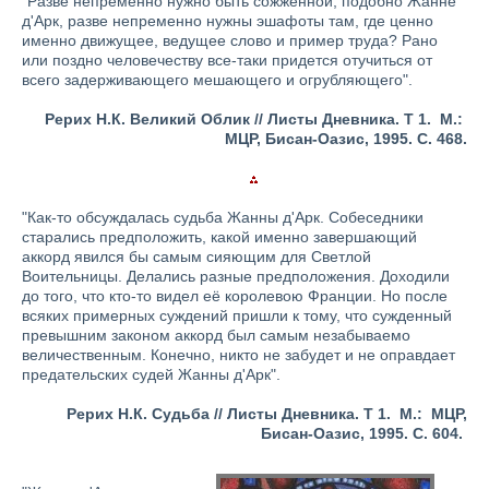
"Разве непременно нужно быть сожженной, подобно Жанне
д'Арк, разве непременно нужны эшафоты там, где ценно
именно движущее, ведущее слово и пример труда? Рано
или поздно человечеству все-таки придется отучиться от
всего задерживающего мешающего и огрубляющего".
Рерих Н.К. Великий Облик // Листы Дневника. Т 1.
М.:
МЦР, Бисан-Оазис, 1995. С. 468.
"Как-то обсуждалась судьба Жанны д'Арк. Собеседники
старались предположить, какой именно завершающий
аккорд явился бы самым сияющим для Светлой
Воительницы. Делались разные предположения. Доходили
до того, что кто-то видел её королевою Франции. Но после
всяких примерных суждений пришли к тому, что сужденный
превышним законом аккорд был самым незабываемо
величественным. Конечно, никто не забудет и не оправдает
предательских судей Жанны д'Арк".
Рерих Н.К. Cудьба // Листы Дневника. Т 1.
М.:
МЦР,
Бисан-Оазис, 1995.
С. 604.