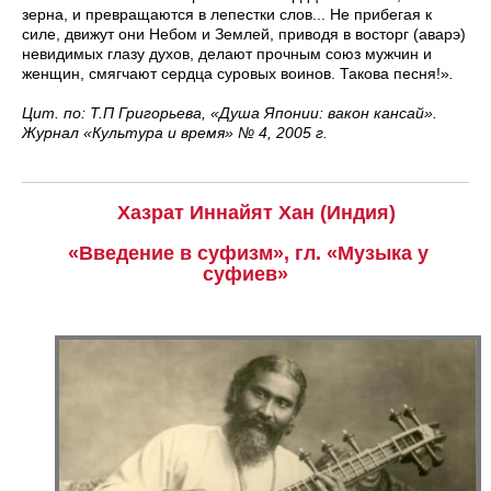
зерна, и превращаются в лепестки слов... Не прибегая к
силе, движут они Небом и Землей, приводя в восторг (аварэ)
невидимых глазу духов, делают прочным союз мужчин и
женщин, смягчают сердца суровых воинов. Такова песня!»
.
Цит. по: Т.П Григорьева, «Душа Японии: вакон кансай».
Журнал «Культура и время» № 4, 2005 г.
Хазрат Иннайят Хан (Индия)
«Введение в суфизм», гл. «Музыка у
суфиев»