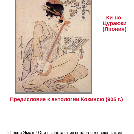
Ки-но-
Цураюки
(Япония)
Предисловие к антологии Кокинсю (905 г.)
«Песни Ямато! Они вырастают из сердца человека, как из