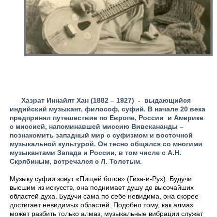
Хазрат Иннайят Хан (1882 – 1927)
- выдающийся
индийский музыкант, философ, суфий.
В начале 20 века
предпринял путешествие по Европе, России и Америке
с миссией, напоминавшей миссию Вивекананды –
познакомить западный мир с суфизмом и восточной
музыкальной культурой. Он тесно общался со многими
музыкантами Запада и России, в том числе с А.Н.
Скрябиным, встречался с Л. Толстым.
Музыку суфии зовут «Пищей богов» (Гиза-и-Рух). Будучи
высшим из искусств, она поднимает душу до высочайших
областей духа. Будучи сама по себе невидима, она скорее
достигает невидимых областей. Подобно тому, как алмаз
может разбить только алмаз, музыкальные вибрации служат