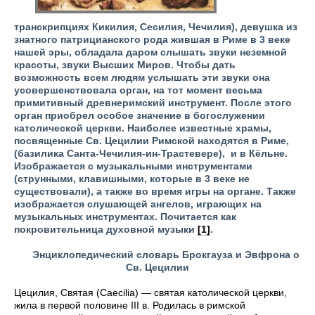
транскрипциях Кикилия, Сесилия, Чечилия), девушка из
знатного патрицианского рода жившая в Риме в 3 веке
нашей эры, обладала даром слышать звуки неземной
красоты, звуки Высших Миров. Чтобы дать
возможность всем людям услышать эти звуки она
усовершенствовала орган, на тот момент весьма
примитивный древнеримский инструмент. После этого
орган приобрел особое значение в богослужении
католической церкви. Наиболее известные храмы,
посвященные Св. Цецилии Римской находятся в Риме,
(базилика Санта-Чечилия-ин-Трастевере), и в Кёльне.
Изображается с музыкальными инструментами
(струнными, клавишными, которые в 3 веке не
существовали), а также во время игры на органе. Также
изображается слушающей ангелов, играющих на
музыкальных инструментах. Почитается как
покровительница духовной музыки
[1]
.
Энциклопедический словарь Брокгауза и Эвфрона о
Св. Цецилии
Цецилия, Святая (Caecilia) — святая католической церкви,
жила в первой половине III в. Родилась в римской