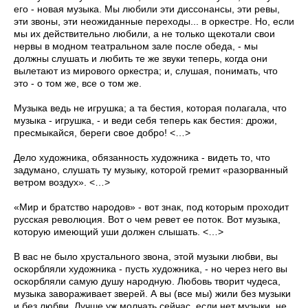
его - новая музыка. Мы любили эти диссонансы, эти ревы,
эти звоны, эти неожиданные переходы... в оркестре. Но, если
мы их действительно любили, а не только щекотали свои
нервы в модном театральном зале после обеда, - мы
должны слушать и любить те же звуки теперь, когда они
вылетают из ми­рового оркестра; и, слушая, понимать, что
это - о том же, все о том же.
Музыка ведь не игрушка; а та бестия, которая полагала, что
музыка - игрушка, - и веди себя теперь как бестия: дрожи,
пресмыкайся, береги свое добро! <…>
Дело художника, обязанность художника - видеть то, что
задумано, слушать ту музыку, которой гремит «разорванный
ветром воздух». <…>
«Мир и братство народов» - вот знак, под которым проходит
русская революция. Вот о чем ревет ее поток. Вот музыка,
которую имеющий уши должен слышать. <…>
В вас не было хрустального звона, этой музыки любви, вы
оскорбляли художника - пусть художника, - но через него вы
оскорбляли самую душу народную. Любовь творит чудеса,
музыка завораживает зверей. А вы (все мы) жили без музыки
и без любви. Лучше уж молчать сейчас, если нет музыки, не