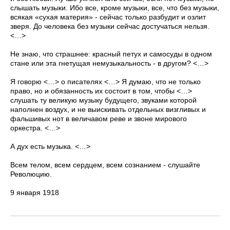
слышать музыки. Ибо все, кроме музыки, все, что без музыки,
всякая «сухая материя» - сейчас только разбудит и озлит
зверя. До человека без музыки сейчас достучаться нельзя.
<…>
Не знаю, что страшнее: красный петух и самосуды в одном
стане или эта гнетущая немузыкальность - в другом? <…>
Я говорю <…> о писателях <…> Я думаю, что не только
право, но и обязанность их состоит в том, чтобы <…>
слушать ту великую музыку будущего, звуками которой
наполнен воздух, и не выискивать отдельных визгливых и
фальшивых нот в величавом реве и звоне мирового
оркестра. <…>
А дух есть музыка. <…>
Всем телом, всем сердцем, всем сознанием - слушайте
Революцию.
9 января 1918