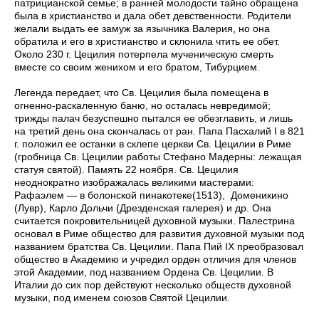
патрицианской семье; в ранней молодости тайно обращена
была в христианство и дала обет девственности. Родители
желали выдать ее замуж за язычника Валерия, но она
обратила и его в христианство и склонила чтить ее обет.
Около 230 г. Цецилия потерпела мученическую смерть
вместе со своим женихом и его братом, Тибурцием.
Легенда передает, что Св. Цецилия была помещена в
огненно-раскаленную баню, но осталась невредимой;
трижды палач безуспешно пытался ее обезглавить, и лишь
на третий день она скончалась от ран. Папа Пасхалий I в 821
г. положил ее останки в склепе церкви Св. Цецилии в Риме
(гробница Св. Цецилии работы Стефано Мадерны: лежащая
статуя святой). Память 22 ноября. Св. Цецилия
неоднократно изображалась великими мастерами:
Рафаэлем — в болонской пинакотеке(1513), Доменикино
(Лувр), Карло Дольчи (Дрезденская галерея) и др. Она
считается покровительницей духовной музыки. Палестрина
основал в Риме общество для развития духовной музыки под
названием братства Св. Цецилии. Папа Пий IX преобразовал
общество в Академию и учредил орден отличия для членов
этой Академии, под названием Ордена Св. Цецилии. В
Италии до сих пор действуют несколько обществ духовной
музыки, под именем союзов Святой Цецилии.