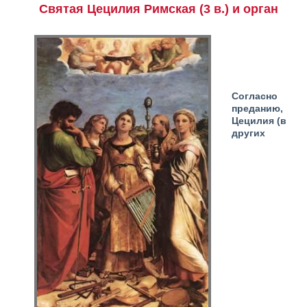
Святая Цецилия Римская (3 в.) и орган
Согласно
преданию,
Цецилия (в
других