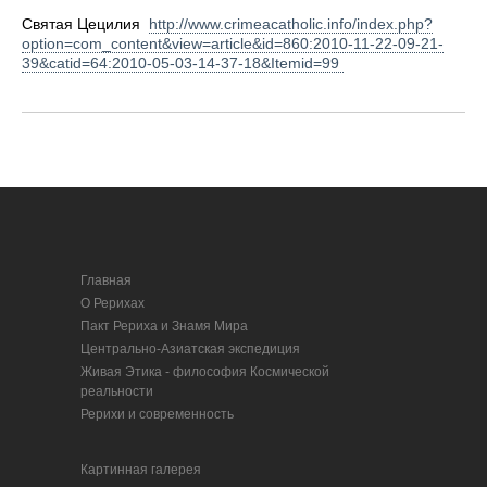
Святая Цецилия
http://www.crimeacatholic.info/index.php?
option=com_content&view=article&id=860:2010-11-22-09-21-
39&catid=64:2010-05-03-14-37-18&Itemid=99
Главная
О Рерихах
Пакт Рериха и Знамя Мира
Центрально-Азиатская экспедиция
Живая Этика - философия Космической
реальности
Рерихи и современность
Картинная галерея