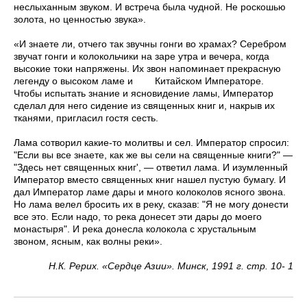
неслыханным звуком. И встреча была чудной. Не роскошью
золота, но ценностью звука».
«И знаете ли, отчего так звучны гонги во храмах? Серебром
звучат гонги и колокольчики на заре утра и вечера, когда
высокие токи напряжены. Их звон напоминает прекрасную
легенду о высоком ламе и Китайском Императоре.
Чтобы испытать знание и ясновидение ламы, Император
сделал для него сидение из священных книг и, накрыв их
тканями, пригласил гостя сесть.
Лама сотворил какие-то молитвы и сел. Император спросил:
"Если вы все знаете, как же вы сели на священные книги?" —
"Здесь нет священных книг', — ответил лама. И изумленный
Император вместо священных книг нашел пустую бумагу. И
дал Император ламе дары и много колоколов ясного звона.
Но лама велел бросить их в реку, сказав: "Я не могу донести
все это. Если надо, то река донесет эти дары до моего
монастыря". И река донесла колокола с хрустальным
звоном, ясным, как волны реки».
Н.К. Рерих. «Сердце Азии». Минск, 1991 г. стр. 10- 1