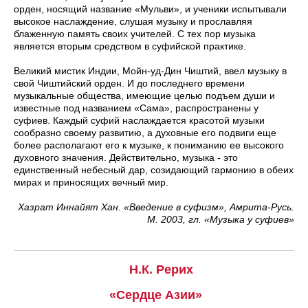
орден, носящий название «Мульви», и ученики испытывали
высокое наслаждение, слушая музыку и прославляя
блаженную память своих учителей. С тех пор музыка
является вторым средством в суфийской практике.
Великий мистик Индии, Мойн-уд-Дин Чиштий, ввел музыку в
свой Чиштийский орден. И до последнего времени
музыкальные общества, имеющие целью подъем души и
известные под названием «Сама», распространены у
суфиев. Каждый суфий наслаждается красотой музыки
сообразно своему развитию, а духовные его подвиги еще
более располагают его к музыке, к пониманию ее высокого
духовного значения. Действительно, музыка - это
единственный небесный дар, созидающий гармонию в обеих
мирах и приносящих вечный мир.
Хазрат Иннайят Хан. «Введение в суфизм», Амрита-Русь.
М. 2003, гл. «Музыка у суфиев»
Н.К. Рерих
«Сердце Азии»