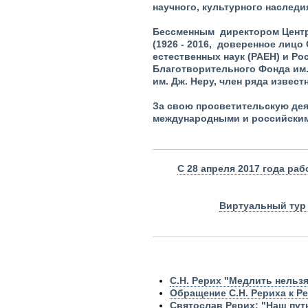
научного, культурного наследи
Бессменным директором Центр
(1926 - 2016, доверенное лицо
естественных наук (РАЕН) и Ро
Благотворительного Фонда им.
им. Дж. Неру, член ряда извес
За свою просветительскую дея
международными и российским
С 28 апреля 2017 года ра
Виртуальный тур 
С.Н. Рерих "Медлить нельзя
Обращение С.Н. Рериха к 
Святослав Рерих: "Наш путь