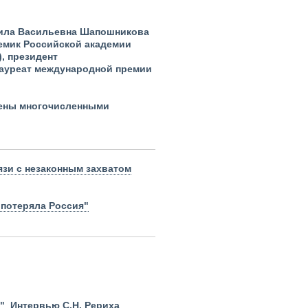
мила Васильевна Шапошникова
демик Российской академии
, президент
 лауреат международной премии
ечены многочисленными
язи с незаконным захватом
 потеряла Россия"
"
Интервью С.Н. Рериха