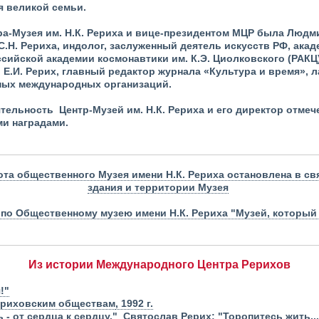
я великой семьи.
а-Музея им. Н.К. Рериха и вице-президентом МЦР была Люд
 С.Н. Рериха, индолог, заслуженный деятель искусств РФ, ака
ссийской академии космонавтики им. К.Э. Циолковского (РАКЦ)
 Е.И. Рерих, главный редактор журнала «Культура и время»,
тных международных организаций.
тельность Центр-Музей им. Н.К. Рериха и его директор отм
и наградами.
бота общественного Музея имени Н.К. Рериха остановлена в св
здания и территории Музея
по Общественному музею имени Н.К. Рериха "Музей, который
Из истории Международного Центра Рерихов
!"
Рериховским обществам
, 1992 г.
 - от сердца к сердцу."
Святослав Рерих: "Торопитесь жить...