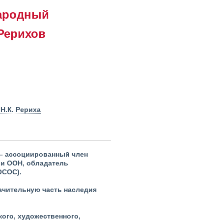
ародный
Рерихов
Н.К. Рериха
 – ассоциированный член
и ООН, обладатель
ОСОС)
.
начительную часть наследия
ого, художественного,