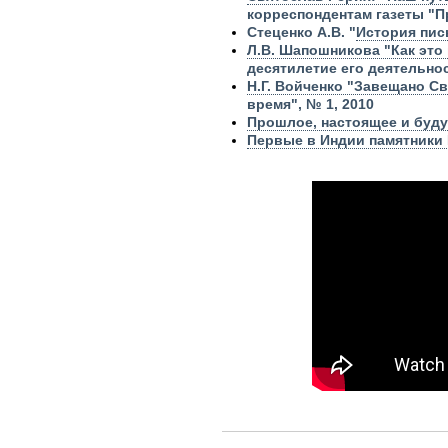
корреспондентам газеты "Пра
Стеценко А.В. "
История пис
Л.В. Шапошникова "Как это
десятилетие его деятельно
Н.Г. Войченко "Завещано С
время", № 1, 2010
Прош
лое, настоящее и буд
Первые в Индии памятники 