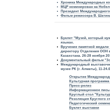
Хроника Международных кон
МЦР номинирован на Нобе
Президент Международного
Фильм режиссера В. Шатина 
Буклет "Музей, который ну
языках.
Вручение
памятной медали 
директору Отделения ООН в
Казахстана. 26-28 ноября 20
Документальный фильм "З
Международный выставочн
музее РК (г. Алматы), 11-24.0
Открытие Международн
Культурная программа
Пресс-релиз
Информационное пись
Круглый стол "Культур
Резолюция Круглого ст
Педагогический семин
Буклет выставки