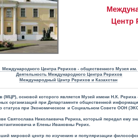
Междун
Центр 
 Международного Центра Рерихов - общественного Музея им. 
Деятельность Международного Центра Рерихов
Международный Центр Рерихов и Казахстан
 (МЦР), основой которого является Музей имени Н.К. Рериха
ных организаций при Департаменте общественной информаци
о статуса
при Экономическом и Социальном Совете ООН (ЭК
тиве Святослава Николаевича Рериха, который передал ему з
нстантиновича и Елены Ивановны Рерих.
йший мировой центр по изучению и популяризации философск