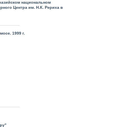
разийском национальном
рного Центра им. Н.К. Рериха в
осе. 1999 г.
уру"