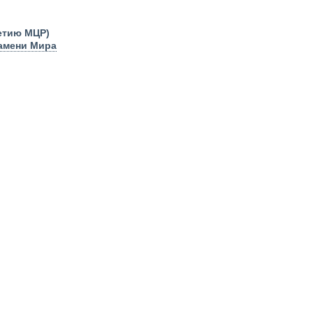
етию МЦР)
намени Мира