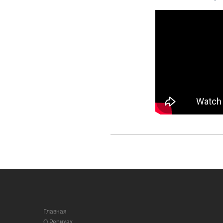
Главная
О Рерихах