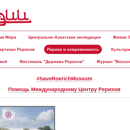
амя Мира
Центрально-Азиатская экспедиция
Живая Э
артинах Рерихов
Рерихи и современность
Культура
ской
Фестиваль "Держава Рерихов"
Журнал "Восхо
#SaveRoerichMuseum
Помощь Международному Центру Рерихов