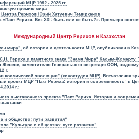
ференций МЦР 1992 - 2025 гг.
левскую премию мира
 Центра Рерихов Юрий Хатуевич Темирканов
«Пакт Рериха. Век XXI: быть или не быть?».
Премьера состоял
Международный Центр Рерихов и Казахстан
жен миру",
об истории и деятельности МЦР, опубликован в Каз
С.Н. Рериха
и памятного знака "Знамя Мира" Касым-Жомарту 
 Женеве, заместителю Генерального секретаря ООН, видному
12 г.
ов космической эволюции"
(киностудия МЦР)
. Впечатления зр
ый проект МЦР
"Пакт Рериха: история и современность" в Ц
4.2014 г.:
ого выставочного проекта "Пакт Рериха. История и совреме
 выставки
мо
а и общество: пути развития"
ола "Культура и общество: пути развития"
ар