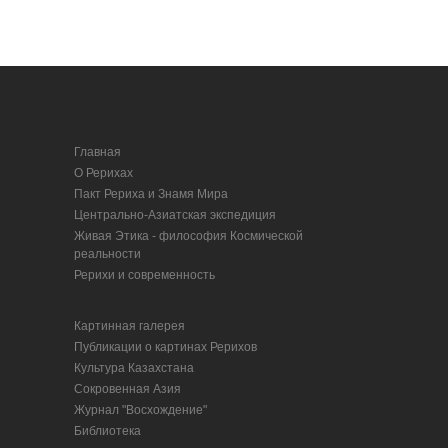
Главная
О Рерихах
Пакт Рериха и Знамя Мира
Центрально-Азиатская экспедиция
Живая Этика - философия Космической
реальности
Рерихи и современность
Картинная галерея
Публикации о картинах Рерихов
Культура Казахстана
Сокровенная Азия
Журнал "Восхождение"
Библиотека