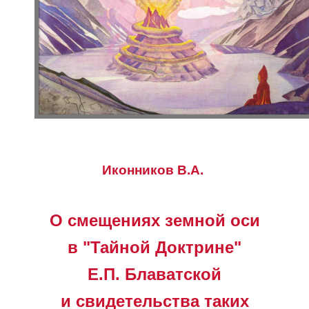
Иконников В.А.
О смещениях земной оси
в "Тайной Доктрине"
Е.П. Блаватской
и свидетельства таких