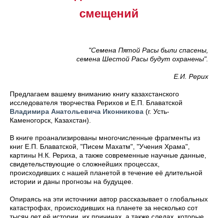
смещений
"Семена Пятой Расы были спасены,
семена Шестой Расы будут охранены".
Е.И. Рерих
Предлагаем вашему вниманию книгу казахстанского
исследователя творчества Рерихов и Е.П. Блаватской
Владимира Анатольевича Иконникова
(г. Усть-
Каменогорск, Казахстан).
В книге проанализированы многочисленные фрагменты из
книг Е.П. Блаватской, "Писем Махатм", "Учения Храма",
картины Н.К. Рериха, а также современные научные данные,
свидетельствующие о сложнейших процессах,
происходивших с нашей планетой в течение её длительной
истории и даны прогнозы на будущее.
Опираясь на эти источники автор рассказывает о глобальных
катастрофах, происходивших на планете за несколько сот
тысяч лет её истории, их причинах, а также следах, которые