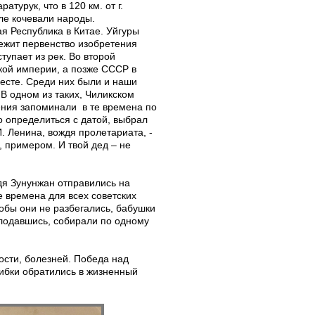
турук, что в 120 км. от г.
вле кочевали народы.
я Республика в Китае. Уйгуры
ежит первенство изобретения
упает из рек. Во второй
ской империи, а позже СССР в
есте. Среди них были и наши
 В одном из таких, Чиликском
ения запоминали в те времена по
о определиться с датой, выбрал
. Ленина, вождя пролетариата, -
 примером. И твой дед – не
дя Зунунжан отправились на
 времена для всех советских
тобы они не разбегались, бабушки
олодавшись, собирали по одному
ости, болезней. Победа над
шибки обратились в жизненный