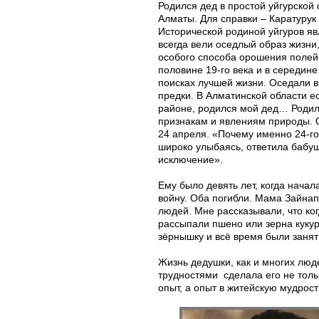
Родился дед в простой уйгурской с
Алматы. Для справки – Каратурук 
Исторической родиной уйгуров яв
всегда вели оседлый образ жизн
особого способа орошения полей 
половине 19-го века и в середине
поисках лучшей жизни. Оседали 
предки. В Алматинской области ес
районе, родился мой дед… Родилс
признакам и явлениям природы. О
24 апреля. «Почему именно 24-го
широко улыбаясь, ответила бабуш
исключение».
Ему было девять лет, когда нача
войну. Оба погибли. Мама Зайнап
людей. Мне рассказывали, что ко
рассыпали пшено или зерна кукур
зёрнышку и всё время были занят
Жизнь дедушки, как и многих люд
трудностями сделала его не толь
опыт, а опыт в житейскую мудрост