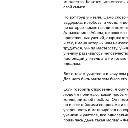
множество. Кажется, что сказать
свой смысл.
Но вот труд учителя. Само слово 
выдержка, и любовь, и честь, и 
но которых помнят люди и помнят
Алтынсарин с Абаем, широко изве
нравственных учений, открывател
и тех, имена которых нам неизве
трудиться, учили мастерству, учи
ученику развивалось человечество
настоящий учитель это не только т
идеалом.
Вот о таком учителе я и хочу ва
Для него быть учителем было его
Если говорить откровенно, я смут
людей я понимаю, какой необыкн
коллег, жителей посёлка. Он помо
но и с житейскими вопросами и с
уверенность и мотивировал на хо
ученики и учителя, все односель
появилась даже такая молва: «Же