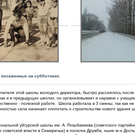
, посаженные на субботнике.
учителя этой школы молодого директора, быстро рассеялось после
, как и в предыдущих школах, он организовывает и наравне с учащи
ественно - полезной работе. Школа работала в 3 смены, так как не
нностью села начинает хлопотать о строительстве нового здания 
нальной уйгурской школы им. А. Розыбакиева (советского партийн
е советской власти в Семиречье) в поселок Дружба, ныне м-н Дост