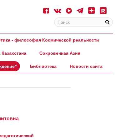
тика - философия Космической реальности
 Казахстана
Сокровенная Азия
ждение"
Библиотека
Новости сайта
шитовна
педагогический