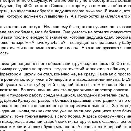
н встретил мою бабушку. И там же опять у него обострилась болезн
абдулин, Герой Советского Союза, к которому за помощью обратил
мерти, но чудесным образом дедушка всегда выживал. Я думаю, что
й, которую должен был выполнить. А в трудностях закалялся его х
ть только в институте. Нелегко ему было, так как учился он в каза
гала его любимая, моя бабушка. Она училась на этом же факультет
языка после очередного экзамена, который дедушка сдал, рассказ
рошо, четыре!» «А почему «4»-то? – возмущенно спрашиваю у бабуш
 практически не понимая значения слов». Но знание русского языка
ость.
низация национального образования, руководство школой. Он пок
рпичику создавал не просто педагогический коллектив, а общину, в
Директором школы он стал, конечно же, не сразу. Начинал с прост
в родном селе, учился в Университете марксизма-ленинизма. В 19
 русско-казахско-уйгурской средней школы в этом же селе. Вот то
светителя. Во всех начинаниях его поддерживал директор совхоза 
ую и трудовую работу среди учащихся, молодежи и жителей села.
ед Домом Культуры разбили большой красивый виноградник, а по о
крашает посёлок и является его достопримечательностью. Затем д
о здания школы, так как старое уже не вмещало учащихся трех близ
колы, тоже трехъязычной, в село Корам. А здесь обнаружились и
находилась в здании старой мечети, которую, как оказалось, основ
мамом мечети и тоже обучал молодежь. А основателем первой шко