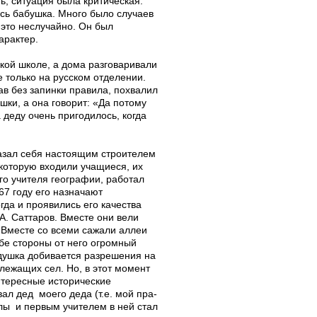
ь, ситуация была критическая.
ась бабушка. Много было случаев
 это неслучайно. Он был
арактер.
хской школе, а дома разговаривали
е только на русском отделении.
ав без запинки правила, похвалил
ки, а она говорит: «Да потому
 деду очень пригодилось, когда
азал себя настоящим строителем
 которую входили учащиеся, их
ого учителя географии, работал
67 году его назначают
гда и проявились его качества
А. Саттаров. Вместе они вели
 Вместе со всеми сажали аллеи
бе стороны от него огромный
едушка добивается разрешения на
лежащих сел. Но, в этот момент
нтересные исторические
ал дед моего деда (т.е. мой пра-
лы и первым учителем в ней стал