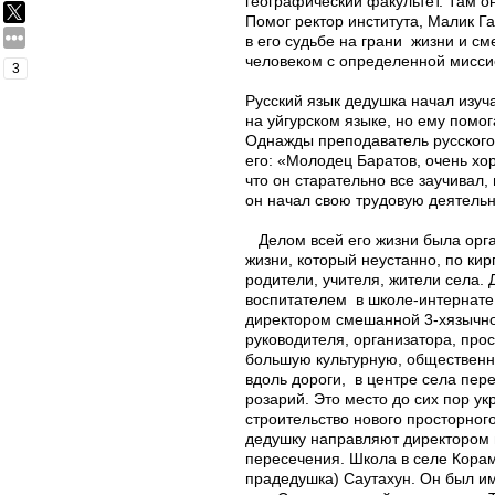
географический факультет. Там о
Помог ректор института, Малик Г
в его судьбе на грани жизни и с
человеком с определенной миссие
3
Русский язык дедушка начал изуча
на уйгурском языке, но ему помо
Однажды преподаватель русского 
его: «Молодец Баратов, очень хо
что он старательно все заучивал,
он начал свою трудовую деятельн
Делом всей его жизни была орга
жизни, который неустанно, по ки
родители, учителя, жители села. 
воспитателем в школе-интернате 
директором смешанной 3-хязычной
руководителя, организатора, про
большую культурную, общественн
вдоль дороги, в центре села пер
розарий. Это место до сих пор у
строительство нового просторног
дедушку направляют директором ш
пересечения. Школа в селе Корам 
прадедушка) Саутахун. Он был и