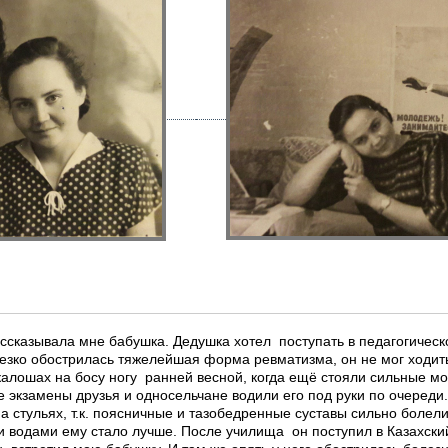
ссказывала мне бабушка. Дедушка хотел поступать в педагогическ
резко обострилась тяжелейшая форма ревматизма, он не мог ходить.
 калошах на босу ногу ранней весной, когда ещё стояли сильные мо
е экзамены друзья и односельчане водили его под руки по очереди
а стульях, т.к. поясничные и тазобедренные суставы сильно болел
водами ему стало лучше. После училища он поступил в Казахский