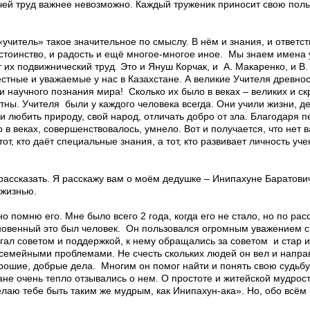
, чей труд важнее невозможно. Каждый труженик приносит свою пол
«учитель» такое значительное по смыслу. В нём и знания, и ответст
достоинство, и радость и ещё многое-многое иное. Мы знаем имена 
 их подвижнический труд. Это и Януш Корчак, и А. Макаренко, и В
стные и уважаемые у нас в Казахстане. А великие Учителя древно
и научного познания мира! Сколько их было в веках – великих и с
стны. Учителя были у каждого человека всегда. Они учили жизни, д
ли любить природу, свой народ, отличать добро от зла. Благодаря п
 в веках, совершенствовалось, умнело. Вот и получается, что нет в
от, кто даёт специальные знания, а тот, кто развивает личность уч
м рассказать. Я расскажу вам о моём дедушке – Инипахуне Баратов
 жизнью.
но помню его. Мне было всего 2 года, когда его не стало, но по ра
овенный это был человек. Он пользовался огромным уважением св
гал советом и поддержкой, к нему обращались за советом и стар и 
 семейными проблемами. Не счесть скольких людей он вел и напра
рошие, добрые дела. Многим он помог найти и понять свою судьбу.
чане очень тепло отзывались о нем. О простоте и житейской мудрос
лаю тебе быть таким же мудрым, как Инипахун-ака». Но, обо всём 