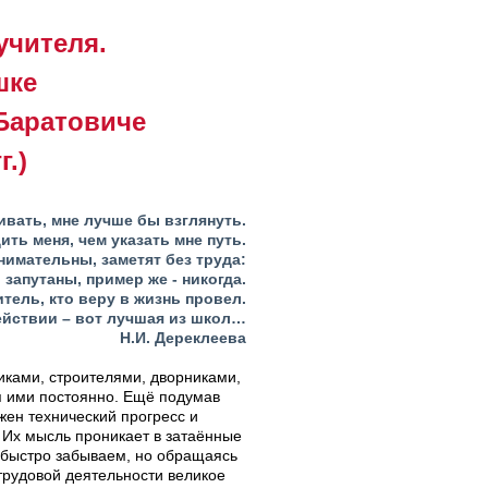
учителя.
шке
Баратовиче
г.)
вать, мне лучше бы взглянуть.
ть меня, чем указать мне путь.
нимательны, заметят без труда:
запутаны, пример же - никогда.
тель, кто веру в жизнь провел.
ействии – вот лучшая из школ…
Н.И. Дереклеева
иками, строителями, дворниками,
ся ими постоянно. Ещё подумав
жен технический прогресс и
! Их мысль проникает в затаённые
, быстро забываем, но обращаясь
трудовой деятельности великое