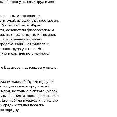
ьзу обществу, каждый труд имеет
венность, и терпение, и
учителей, живших в разное время,
. Сухомлинский, и Ибрай
сти, основатели философских и
кромных; тех, которых мы помним
елились знаниями, учили
ередаче знаний от учителя к
ажнее труда учителя. Но,
еника и сам для него является
иче Баратове, настоящем учителе.
ссказам мамы, бабушки и других
оих учеников, их родителей,
млад, не только в связи с учёбой,
влял по жизни, наставлял, вселял
 Его любили и уважали не только
ти среди жителей поселка
по порядку.