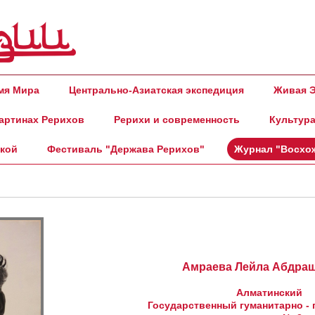
амя Мира
Центрально-Азиатская экспедиция
Живая Э
артинах Рерихов
Рерихи и современность
Культура
ской
Фестиваль "Держава Рерихов"
Журнал "Восхо
Амраева Лейла Абдра
Алматинский
Государственный гуманитарно - 