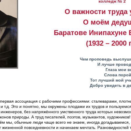
колледж № 2
О важности труда 
О моём деду
Баратове Инипахуне 
(1932 – 2000 г
Чем проповедь выслуши
И лучше проводи
Глаза мои в
Слова порой 
Тот лучший мой учи
Добро увидеть в д
– первая ассоциация с рабочими профессиями: сталеварами, плотн
и т.д. Это и понятно, мы окружены плодами их трудов и пользуем
инженеров, без напряжённого умственного труда которых невозмо
конов природы. А труд писателей, поэтов, музыкантов, художников
чём мы, обычные люди чаще всего не знаем, иногда догадываемся
от жизненной повседневности и начинаем мечтать. Разновидностей 