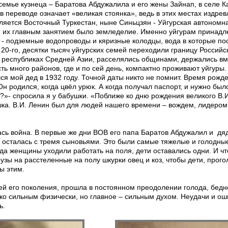
емье кузнеца – Баратова Абдужалила и его жены Зайнап, в селе Кара
в переводе означает «великая стоянка», ведь в этих местах издре
ляется Восточный Туркестан, ныне Синьцзян - Уйгурская автономна
и, их главным занятием было земледелие. Именно уйгурам принадл
- подземные водопроводы и кяризные колодцы, вода в которые пост
 20-го, десятки тысяч уйгурских семей переходили границу Россий
в республиках Средней Азии, расселялись общинами, держались вм
ть много районов, где и по сей день, компактно проживают уйгуры.
я мой дед в 1932 году. Точной даты никто не помнит. Время рожд
н родился, когда цвёл урюк. А когда получал паспорт, и нужно был
?»- спросила я у бабушки. «Поближе ко дню рождения великого В.И
ка. В.И. Ленин был для людей нашего времени – вождем, лидером,
лась война. В первые же дни ВОВ его папа Баратов Абдужалил и дя
 осталась с тремя сыновьями. Это были самые тяжелые и голодные
гда женщины уходили работать на поля, дети оставались одни. И ч
узы на расстеленные на полу шкурки овец и коз, чтобы дети, прог
ы этим.
ей его поколения, прошла в постоянном преодолении голода, бедн
ко сильным физически, но главное – сильным духом. Неудачи и о
ь.