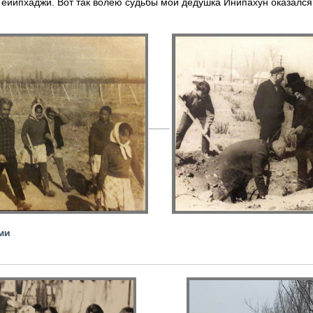
Тейипхаджи. Вот так волею судьбы мой дедушка Инипахун оказался
ми