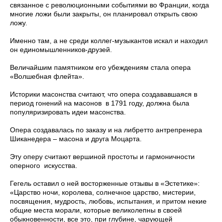
связанное с революционными событиями во Франции, когда
многие ложи были закрыты, он планировал открыть свою
ложу.
Именно там, а не среди коллег-музыкантов искал и находил
он единомышленников-друзей.
Величайшим памятником его убеждениям стала опера
«Волшебная флейта».
Историки масонства считают, что опера создававшаяся в
период гонений на масонов в 1791 году, должна была
популяризировать идеи масонства.
Опера создавалась по заказу и на либретто антрепренера
Шиканедера – масона и друга Моцарта.
Эту оперу считают вершиной простоты и гармоничности
оперного искусства.
Гегель оставил о ней восторженные отзывы в «Эстетике»:
«Царство ночи, королева, солнечное царство, мистерии,
посвящения, мудрость, любовь, испытания, и притом некие
общие места морали, которые великолепны в своей
обыкновенности, все это, при глубине, чарующей