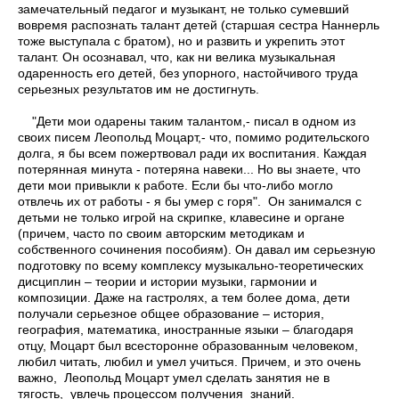
замечательный педагог и музыкант, не только сумевший
вовремя распознать талант детей (старшая сестра Наннерль
тоже выступала с братом), но и развить и укрепить этот
талант. Он осознавал, что, как ни велика музыкальная
одаренность его детей, без упорного, настойчивого труда
серьезных результатов им не достигнуть.
"Дети мои одарены таким талантом,- писал в одном из
своих писем Леопольд Моцарт,- что, помимо родительского
долга, я бы всем пожертвовал ради их воспитания. Каждая
потерянная минута - потеряна навеки... Но вы знаете, что
дети мои привыкли к работе. Если бы что-либо могло
отвлечь их от работы - я бы умер с горя". Он занимался с
детьми не только игрой на скрипке, клавесине и органе
(причем, часто по своим авторским методикам и
собственного сочинения пособиям). Он давал им серьезную
подготовку по всему комплексу музыкально-теоретических
дисциплин – теории и истории музыки, гармонии и
композиции. Даже на гастролях, а тем более дома, дети
получали серьезное общее образование – история,
география, математика, иностранные языки – благодаря
отцу, Моцарт был всесторонне образованным человеком,
любил читать, любил и умел учиться. Причем, и это очень
важно, Леопольд Моцарт умел сделать занятия не в
тягость, увлечь процессом получения знаний.