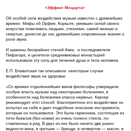
«Эффект Моцарта»
Об особой силе воздействия музыки известно с древнейших
времен. Мифы об Орфее, Коркыте, умевших силой своего
искусства повелевать людьми, стихиями, самой жизнью и
смертью, донесли до нас древнейшие сокровенные знания о
роли звука.
И шаманы бескрайних степей Азии, и последователи
Пифагора, и целители средневековых монастырей
использовали эту силу для лечения души и тела человека.
Е.П. Блаватская так описывала некоторые случаи
воздействия звука на здоровье:
«Со времен отдаленнейших веков философы утверждали
особую власть музыки над некоторыми болезнями, в
особенности над болезнями класса нервных. Кирхер
peкомендует этот способ: благоприятное его воздействие он
испытал на себе и дает подробное описание инструмента,
которым он пользовался. Это была гармоника, состоящая из
пяти бокалов (без ножки) из очень тонкого стекла, по­
ставленных в ряд. В двух из них было налито две разно­
видности вина; в третьем — бренди; в четвертом — мас­ло; в