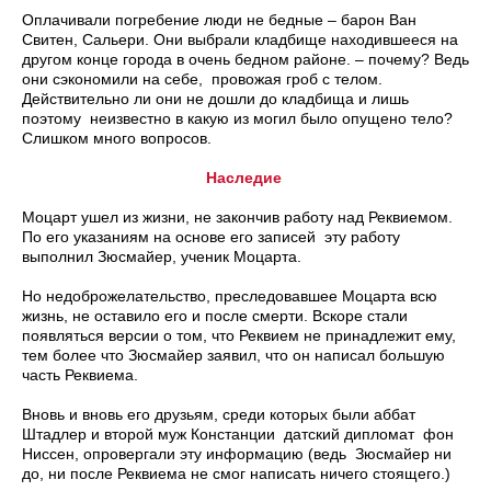
Оплачивали погребение люди не бедные – барон Ван
Свитен, Сальери. Они выбрали кладбище находившееся на
другом конце города в очень бедном районе. – почему? Ведь
они сэкономили на себе, провожая гроб с телом.
Действительно ли они не дошли до кладбища и лишь
поэтому неизвестно в какую из могил было опущено тело?
Слишком много вопросов.
Наследие
Моцарт ушел из жизни, не закончив работу над Реквиемом.
По его указаниям на основе его записей эту работу
выполнил Зюсмайер, ученик Моцарта.
Но недоброжелательство, преследовавшее Моцарта всю
жизнь, не оставило его и после смерти. Вскоре стали
появляться версии о том, что Реквием не принадлежит ему,
тем более что Зюсмайер заявил, что он написал большую
часть Реквиема.
Вновь и вновь его друзьям, среди которых были аббат
Штадлер и второй муж Констанции датский дипломат фон
Ниссен, опровергали эту информацию (ведь Зюсмайер ни
до, ни после Реквиема не смог написать ничего стоящего.)