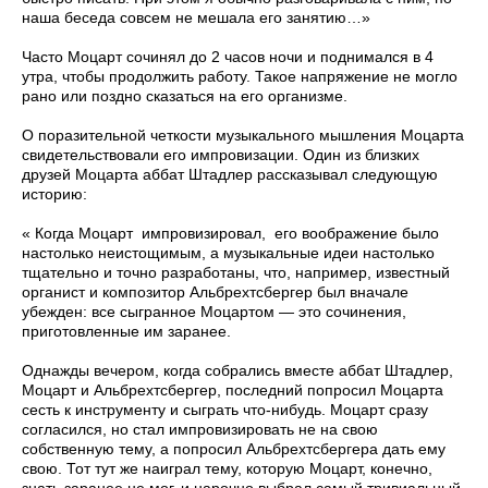
наша беседа совсем не мешала его занятию…»
Часто Моцарт сочинял до 2 часов ночи и поднимался в 4
утра, чтобы продолжить работу. Такое напряжение не могло
рано или поздно сказаться на его организме.
О поразительной четкости музыкального мышления Моцарта
свидетельствовали его импровизации. Один из близких
друзей Моцарта аббат Штадлер рассказывал следующую
историю:
« Когда Моцарт импровизировал, его воображение было
настолько неистощимым, а музыкальные идеи настолько
тщательно и точно разработаны, что, например, известный
органист и композитор Альбрехтсбергер был вначале
убежден: все сыгранное Моцартом — это сочинения,
приготовленные им заранее.
Однажды вечером, когда собрались вместе аббат Штадлер,
Моцарт и Альбрехтсбергер, последний попросил Моцарта
сесть к инструменту и сыграть что-нибудь. Моцарт сразу
согласился, но стал импровизировать не на свою
собственную тему, а попросил Альбрехтсбергера дать ему
свою. Тот тут же наиграл тему, которую Моцарт, конечно,
знать заранее не мог, и нарочно выбрал самый тривиальный