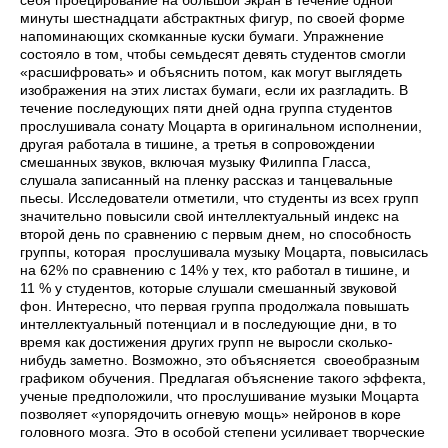
минуты шестнадцати абстрактных фигур, по своей форме
напоминающих скомканные куски бумаги. Упражнение
состояло в том, чтобы семьдесят девять студентов смогли
«расшифровать» и объяснить потом, как могут выглядеть
изображения на этих листах бумаги, если их разгладить. В
течение последующих пяти дней одна группа студентов
прослушивала сонату Моцарта в оригинальном исполнении,
другая работала в тишине, а третья в сопровождении
смешанных звуков, включая музыку Филиппа Гласса,
слушала записанный на пленку рассказ и танцевальные
пьесы. Исследователи отметили, что студенты из всех групп
значительно повысили свой интеллектуальный индекс на
второй день по сравнению с первым днем, но способность
группы, которая прослушивала музыку Моцарта, повысилась
на 62% по сравнению с 14% у тех, кто работал в тишине, и
11 % у студентов, которые слушали смешанный звуковой
фон. Интересно, что первая группа продолжала повышать
интеллектуальный потенциал и в последующие дни, в то
время как достижения других групп не выросли сколько-
нибудь заметно. Возможно, это объясняется своеобразным
графиком обучения. Предлагая объяснение тако­го эффекта,
ученые предположили, что прослушивание музыки Моцарта
позволяет «упорядочить огневую мощь» нейронов в коре
головного мозга. Это в особой степени усиливает творческие