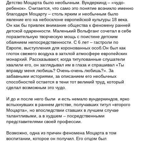
Детство Моцарта было необычным. Вундеркинд – «чудо-
ребенок». Считается, что само это понятие возникло именно
благодаря Моцарту – столь ярким и необычным было
явление его на небосклоне европейской культуры 18 века.
Он как бы привлек внимание общества к феномену ранней
детской одаренности. Маленький Вольфганг сочетал в себе
поразительную творческую мощь с поистине детским
обаянием непосредственности. С 6 лет – гастроли по
Европе, выступления для коронованных особ.Он был как
глоток свежего воздуха в затхлой атмосфере европейских
монархий. Рассказывают, когда титулованные слушатели
хвалили его, он заглядывал им в глаза и спрашивал «Ты
вправду меня любишь? Очень-очень любишь?». За
забавными историями, за описанием его необычных
способностей остается в тени тот великий труд, который
сделал возможным это чудо.
И до и после него были и есть немало вундеркиндов, ярко
вспыхнувших в раннем детстве, получавших титул «второго
Моцарта», но впоследствии ставших в лучшем случае
талантливыми, а в худшем – посредственными
представителями своей профессии.
Возможно, одна из причин феномена Моцарта в том
воспитании, которое он получил. Его отцом был