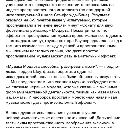
университета с фа­культета психологии тестировались на
индекс пространственно­го интеллекта (по стандартной
интеллектуальной шкале Стэнфор-да-Бине). Результат
оказался на 8-9 пунктов выше у испытуемых, которые
прослушивали в течение десяти минут «Сонату для двух
фортепиано ре-мажор» Моцарта. Несмотря на то что
эффект от прослушивания музыки продолжался всего десять
—пятнадцать минут, группа доктора Раушер сделала вывод о
том, что взаимо­связь между музыкой и пространственным
мышлением настоль­ко сильна, что даже простое
прослушивание музыки может дать значительный эффект.
«Музыка Моцарта способна "разогревать мозги", — предпо­
ложил Гордон Шоу, физик-теоретик и один из
исследователей, после того как были объявлены результаты.
— Мы предполагаем, что сложная музыка возбуждает столь
же сложные нервные моде­ли, которые связаны с высшими
формами умственной деятель­ности, такими как математика
и шахматы. И наоборот, простая и монотонная навязчивая
музыка может дать противоположный эффект».
В последующих исследованиях ученые изучали
нейрофизиологические аспекты таких явлений. Дальнейшие
тесты силы пространственного воображения включали в
себя проецирование на большой экран в течение одной