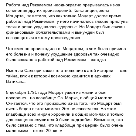
Работа над Реквиемом неоднократно прерывалась из-за
сочинения других произведений. Констанция, жена
Моцарта, заметила, что как только Моцарт долгое время
работал над Реквиемом, у него начинались тяжкие приступы
тоски и резко ухудшалось здоровье. Но Моцарт был связан
финансовыми обязательствами и вынужден был
возвращаться к этому произведению.
Что именно происходило с Моцартом, в чем была причина
его болезни и почему ухудшение здоровья так очевидно
было связано с работой над Реквиемом – загадка.
Имел ли Сальери какое-то отношение к этой истории – тоже
тайна, ключ к которой возможно хранится в архивах
Ватикана.
5 декабря 1791 года Моцарт ушел из жизни и был
похоронен на кладбище Св. Марка, в общей могиле.
Считается, что это произошло из-за того, что Моцарт был
очень беден в этот момент. Это не совсем так. На этом
кладбище всех мирян хоронили в общих могилах и только
для священнослужителей были надгробия. Возможно, это
было связано с тем, что кладбище при церкви было очень
маленьким – около 20 кв. м.