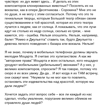
чувствую: их дух живет здесь... И делать из этих
композиторов клонированных животных? Поселять их на
вокзалах, как в опере Десятникова - Сорокина? Мне это не
по душе, я не могу с этим согласиться. Потому что это те
гениальные творцы, которым Большой театр обязан своим
существованием и той красотой, которая из этого театра
лучится к людям, как от солнца. А показывать, что эти лучи
идут не столько из недр солнца, сколько из грязи, - мне
кажется, это - ошибка. Нельзя опошлять. Нельзя, например,
балет "Ромео и Джульетта" ставить так, будто Джульетта -
девочка легкого поведения с базара или вокзала. Нельзя!
Я не знаю, почему в мобильных телефонах должны звучать
мелодии Моцарта. Я считаю это хулиганством. А как же
"авторские права" Моцарта и всех остальных, кого нещадно
уродуют мобильными (дебильными!) звонками? А у них, у
великих композиторов, спросили? Я так говорю, потому что
скоро я их всех увижу. Да-да... И вот когда я их ТАМ встречу,
они скажут мне: "Неужели ты не мог как-то повлиять,
остановить эти издевательства над красотой, которую мы
дали людям?"
Хочется задать этот вопрос себе – все ли каждый из нас
сделал, чтобы умаление, поругание великих обликов не
отравляло души людей?