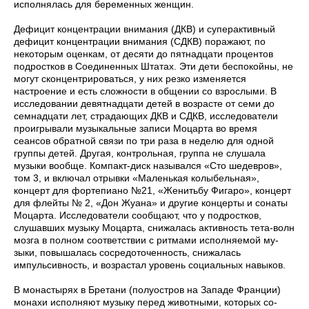
исполнялась для беременных женщин.
Дефицит концентрации внимания (ДКВ) и суперактивный
дефицит концентрации внимания (СДКВ) поражают, по
некоторым оценкам, от десяти до пятнадцати процентов
подростков в Соеди­ненных Штатах. Эти дети беспокойны, не
могут сконцентрироваться, у них резко изменяется
настроение и есть сложности в общении со взрослыми. В
исследовании девятнадцати детей в возрасте от семи до
семнадцати лет, страдающих ДКВ и СДКВ, исследователи
про­игрывали музыкальные записи Моцарта во время
сеансов обратной связи по три раза в неделю для одной
группы детей. Другая, конт­рольная, группа не слушала
музыки вообще. Компакт-диск назывался «Сто шедевров»,
том 3, и включал отрывки «Маленькая колыбельная»,
концерт для фортепиано №21, «Женитьбу Фигаро», концерт
для флейты № 2, «Дон Жуана» и другие концерты и сонаты
Моцарта. Исследователи сообщают, что у подростков,
слушавших музыку Моцарта, снижалась активность тета-волн
мозга в полном соответствии с ритмами исполняемой му­
зыки, повышалась сосредоточенность, снижалась
импульсивность, и возрастал уровень социальных навыков.
В монастырях в Бретани (полуостров на Западе Франции)
монахи исполняют музыку перед животными, которых со­