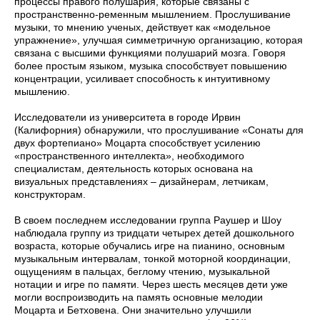
процессы правого полушария, которые связаны с
пространственно-ременным мышлением. Прослушивание
музыки, то мнению ученых, действует как «модельное
упражнение», улучшая сим­метричную организацию, которая
связана с высшими функциями полушарий мозга. Говоря
более простым языком, музыка способствует повышению
концентрации, усиливает способность к интуитивному
мышлению.
Исследователи из университета в городе Ирвин
(Калифорния) обнаружили, что прослушивание «Сонаты для
двух фортепиано» Моцарта способствует усилению
«пространственного интеллекта», необходимого
специалистам, деятельность которых основана на
визуальных представлениях – дизайнерам, летчикам,
конструкторам.
В своем последнем исследовании группа Раушер и Шоу
наблюдала группу из тридцати четырех детей дошкольного
возраста, которые обучались игре на пианино, основным
музыкальным интервалам, тонкой моторной координации,
ощущениям в пальцах, беглому чтению, музыкальной
нотации и игре по памяти. Через шесть месяцев дети уже
могли воспроизводить на память основные мелодии
Моцарта и Бетховена. Они значительно улуч­шили