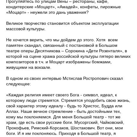
Прогуляйтесь по улицам Вены – рестораны, кафе,
кондитерские «Моцарт», «Амадей», конфеты, пирожные
«Моцарт» - неужели это дань уважения?
Великое творчество становится объектом эксплуатации
массовой культуры.
Не хочется верить, что мы дойдем до этого. Хотя всем
памятен скандал, связанный с постановкой в Большом
театре оперы Десятникова – Сорокина «Дети Розенталя», в
которой на сцене храма российской культуры пятеро великих
композиторов в т.ч. и Моцарт изображены бомжами,
живущими на вокзале.
В одном из своих интервью Мстислав Ростропович сказал
следующее:
«Каждая религия имеет своего Бога - символ, идеал, к
которому люди стремятся. Стремятся уподобить свою жизнь,
свой характер этому идеалу - будь то Христос, Будда или
Аллах. Наше вечное стремление - быть достойными тех,
кому мы поклоняемся. Для меня Большой театр - тот же
храм, где есть свои русские боги. Мусоргский, Чайковский,
Прокофьев, Римский-Корсаков, Шостакович. Вот они, мои
боги. И я им поклоняюсь. Приходя в Большой театр, я