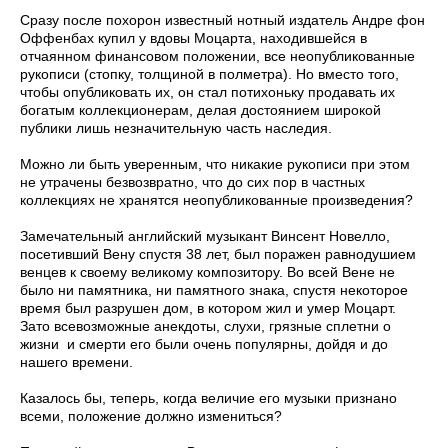
Сразу после похорон известный нотный издатель Андре фон
Оффенбах купил у вдовы Моцарта, находившейся в
отчаянном финансовом положении, все неопубликованные
рукописи (стопку, толщиной в полметра). Но вместо того,
чтобы опубликовать их, он стал потихоньку продавать их
богатым коллекционерам, делая достоянием широкой
публики лишь незначительную часть наследия.
Можно ли быть уверенным, что никакие рукописи при этом
не утрачены безвозвратно, что до сих пор в частных
коллекциях не хранятся неопубликованные произведения?
Замечательный английский музыкант Винсент Новелло,
посетивший Вену спустя 38 лет, был поражен равнодушием
венцев к своему великому композитору. Во всей Вене не
было ни памятника, ни памятного знака, спустя некоторое
время был разрушен дом, в котором жил и умер Моцарт.
Зато всевозможные анекдоты, слухи, грязные сплетни о
жизни и смерти его были очень популярны, дойдя и до
нашего времени.
Казалось бы, теперь, когда величие его музыки признано
всеми, положение должно измениться?