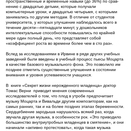
пространственные и временные навыки (до 36%) по срав­
нению с двадцатью детьми, которые получали
компьютерные уроки, и двадцатью четырьмя, с которыми
занимались по другим ме­тодам. В отличие от студентов
университета, у которых улучшение наблюдалось всего в
течение десяти—пятнадцати минут, у дошкольников
интеллектуальные способности повышались по крайней
мере один полный день, что представляет собой
«коэффициент роста во времени более чем в сто раз».
Вслед за исследованиями в Ирвине в ряде других учебных
заведений были введены в учебный процесс пьесы Моцарта
в ка­честве базового музыкального фона. Это позволило им
позднее отметить существенные улучшения в состоянии
внимания и уров­ня успеваемости учащихся.
В книге «Секрет жизни нерожденного младенца» доктор
Томас Верни приводит мнения современных
исследователей о том, что плод в утробе предпочитает
музыку Моцарта и Вивальди другим композиторам, как на
самых ранних, так и на более поздних этапах беременности.
Сердцебиение зародыша нарушалось всякий раз, когда
звучала другая музыка, в особенности рок. «Это приводило
большинство внутриутробных младенцев в смятение», и они
начинали «активно протестовать», когда такая музыка