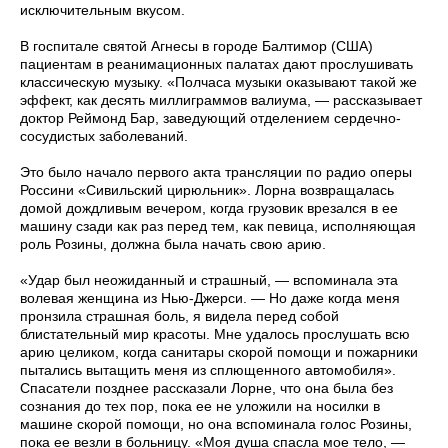
исключительным вкусом.
В госпитале святой Агнесы в городе Балтимор (США)
пациентам в реанимационных палатах дают прослушивать
классическую музыку. «Полчаса музыки оказывают такой же
эффект, как десять миллиграммов валиума, — рассказывает
доктор Реймонд Бар, заведующий отделением сердечно-
сосудистых заболеваний.
Это было начало первого акта трансляции по радио оперы
Россини «Сивильский цирюльник». Лорна возвращалась
домой дождливым вечером, когда грузовик врезался в ее
машину сзади как раз перед тем, как певица, исполняющая
роль Розины, должна была начать свою арию.
«Удар был неожиданный и страшный, — вспоминала эта
волевая женщина из Нью-Джерси. — Но даже когда меня
пронзила страшная боль, я видела перед собой
блистательный мир красоты. Мне удалось прослушать всю
арию целиком, когда санитары скорой помощи и пожарники
пытались вытащить меня из сплющенного автомобиля».
Спасатели позднее рассказали Лорне, что она была без
сознания до тех пор, пока ее не уложили на носилки в
машине скорой помощи, но она вспоминала голос Розины,
пока ее везли в больницу. «Моя душа спасла мое тело, —