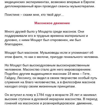
медицинских экспериментах, возможно впервые в Европе
дипломированный врач проводил сеансы музыкотерапии.
Поистине – скажи мне, кто твой друг…
Масонское движение
Много друзей было у Моцарта среди масонов. Они
поддерживали его в трудные времена материально и
духовно, с ними Моцарт был откровенен, им был
благодарен.
Моцарт был масоном. Музыковеды если и упоминают об
этом факте, то как о мелочи, причуде гениального человека.
Но Моцарт был высокодуховным высоконравственным
человеком. Масонство стало для него мировоззрением.
Подобно другим выдающимся масонам 18 века – Гете,
Гайдну, Лессингу, он видел в своем творчестве особый путь
служения на благо человечества, а в философии масонов
находил опору своим жизненным принципам.
Он вступил в ложу в 1784 году в возрасте 28 лет и занимал
высокие ступени в духовной иерархии масонства. В период
гонений на масонское и розенкрейцеровское движение,