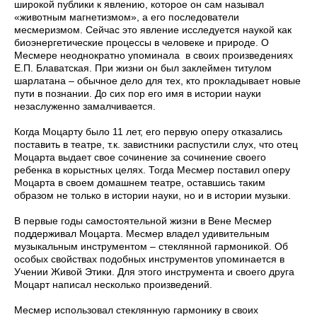
широкой публики к явлению, которое он сам называл
«животным магнетизмом», а его последователи
месмеризмом. Сейчас это явление исследуется наукой как
биоэнергетические процессы в человеке и природе. О
Месмере неоднократно упоминала в своих произведениях
Е.П. Блаватская. При жизни он был заклеймен титулом
шарлатана – обычное дело для тех, кто прокладывает новые
пути в познании. До сих пор его имя в истории науки
незаслуженно замалчивается.
Когда Моцарту было 11 лет, его первую оперу отказались
поставить в театре, т.к. завистники распустили слух, что отец
Моцарта выдает свое сочинение за сочинение своего
ребенка в корыстных целях. Тогда Месмер поставил оперу
Моцарта в своем домашнем театре, оставшись таким
образом не только в истории науки, но и в истории музыки.
В первые годы самостоятельной жизни в Вене Месмер
поддерживал Моцарта. Месмер владел удивительным
музыкальным инструментом – стеклянной гармоникой. Об
особых свойствах подобных инструментов упоминается в
Учении Живой Этики. Для этого инструмента и своего друга
Моцарт написал несколько произведений.
Месмер использовал стеклянную гармонику в своих