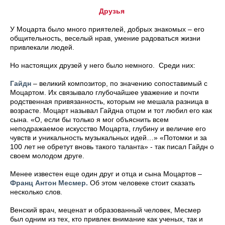
Друзья
У Моцарта было много приятелей, добрых знакомых – его
общительность, веселый нрав, умение радоваться жизни
привлекали людей.
Но настоящих друзей у него было немного. Среди них:
Гайдн
– великий композитор, по значению сопоставимый с
Моцартом. Их связывало глубочайшее уважение и почти
родственная привязанность, которым не мешала разница в
возрасте. Моцарт называл Гайдна отцом и тот любил его как
сына. «О, если бы только я мог объяснить всем
неподражаемое искусство Моцарта, глубину и величие его
чувств и уникальность музыкальных идей…» «Потомки и за
100 лет не обретут вновь такого таланта» - так писал Гайдн о
своем молодом друге.
Менее известен еще один друг и отца и сына Моцартов –
Франц Антон Месмер.
Об этом человеке стоит сказать
несколько слов.
Венский врач, меценат и образованный человек, Месмер
был одним из тех, кто привлек внимание как ученых, так и