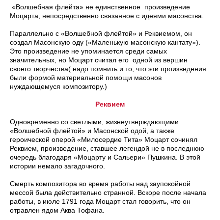
«Волшебная флейта» не единственное произведение
Моцарта, непосредственно связанное с идеями масонства.
Параллельно с «Волшебной флейтой» и Реквиемом, он
создал Масонскую оду («Маленькую масонскую кантату»).
Это произведение не упоминается среди самых
значительных, но Моцарт считал его одной из вершин
своего творчества( надо помнить и то, что эти произведения
были формой материальной помощи масонов
нуждающемуся композитору.)
Реквием
Одновременно со светлыми, жизнеутверждающими
«Волшебной флейтой» и Масонской одой, а также
героической оперой «Милосердие Тита» Моцарт сочинял
Реквием, произведение, ставшее легендой не в последнюю
очередь благодаря «Моцарту и Сальери» Пушкина. В этой
истории немало загадочного.
Смерть композитора во время работы над заупокойной
мессой была действительно странной. Вскоре после начала
работы, в июле 1791 года Моцарт стал говорить, что он
отравлен ядом Аква Тофана.