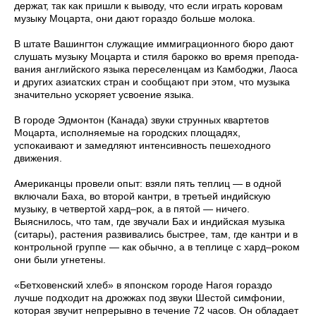
держат, так как пришли к выводу, что если играть коровам
музыку Моцарта, они дают гораздо больше молока.
В штате Вашингтон служащие иммиграционного бюро дают
слушать музыку Моцарта и стиля барокко во время препода­
вания английского языка переселенцам из Камбоджи, Лаоса
и других азиатских стран и сообщают при этом, что музыка
значительно ускоряет усвоение языка.
В городе Эдмонтон (Канада) звуки струнных квартетов
Моцарта, исполняемые на городских площадях,
успокаивают и замедляют интенсивность пешеходного
движения.
Американцы провели опыт: взяли пять теплиц — в одной
включали Баха, во второй кантри, в третьей индийскую
музыку, в четвертой хард–рок, а в пятой — ничего.
Выяснилось, что там, где звучали Бах и индийская музыка
(ситары), растения развивались быстрее, там, где кантри и в
контрольной группе — как обычно, а в теплице с хард–роком
они были угнетены.
«Бетховенский хлеб» в японском городе Нагоя гораздо
лучше подходит на дрожжах под звуки Шестой симфонии,
которая звучит непрерывно в течение 72 часов. Он обладает