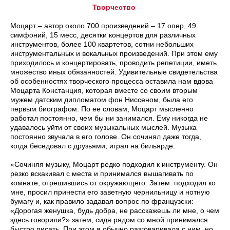
Творчество
Моцарт – автор около 700 произведений – 17 опер, 49
симфоний, 15 месс, десятки концертов для различных
инструментов, более 100 квартетов, сотни небольших
инструментальных и вокальных произведений. При этом ему
приходилось и концертировать, проводить репетиции, иметь
множество иных обязанностей. Удивительные свидетельства
об особенностях творческого процесса оставила нам вдова
Моцарта Констанция, которая вместе со своим вторым
мужем датским дипломатом фон Ниссеном, была его
первым биографом. По ее словам, Моцарт мысленно
работал постоянно, чем бы ни занимался. Ему никогда не
удавалось уйти от своих музыкальных мыслей. Музыка
постоянно звучала в его голове. Он сочинял даже тогда,
когда беседовал с друзьями, играл на бильярде.
«Сочиняя музыку, Моцарт редко подходил к инструменту. Он
резко вскакивал с места и принимался вышагивать по
комнате, отрешившись от окружающего. Затем подходил ко
мне, просил принести его заветную чернильницу и нотную
бумагу и, как правило задавал вопрос по французски:
«Дорогая женушка, будь добра, не расскажешь ли мне, о чем
здесь говорили?» затем, сидя рядом со мной принимался
быстро писать. При этом я обычно разговаривала с ним, но