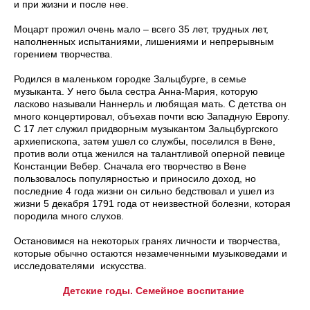
и при жизни и после нее.
Моцарт прожил очень мало – всего 35 лет, трудных лет,
наполненных испытаниями, лишениями и непрерывным
горением творчества.
Родился в маленьком городке Зальцбурге, в семье
музыканта. У него была сестра Анна-Мария, которую
ласково называли Наннерль и любящая мать. С детства он
много концертировал, объехав почти всю Западную Европу.
С 17 лет служил придворным музыкантом Зальцбургского
архиепископа, затем ушел со службы, поселился в Вене,
против воли отца женился на талантливой оперной певице
Констанции Вебер. Сначала его творчество в Вене
пользовалось популярностью и приносило доход, но
последние 4 года жизни он сильно бедствовал и ушел из
жизни 5 декабря 1791 года от неизвестной болезни, которая
породила много слухов.
Остановимся на некоторых гранях личности и творчества,
которые обычно остаются незамеченными музыковедами и
исследователями искусства.
Детские годы. Семейное воспитание