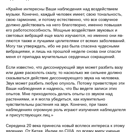
«Крайне интересны Ваши наблюдения над воздействием
музыки. Ко­нечно, каждый человек имеет, свою тональность,
свою гармонию, и по­тому естественно, что все созвучное
должно действовать на него благо­творно, именно повышая
его работоспособность. Мощные воздействия звуковых и
световых вибраций еще мало изучаются, но именно они яв­
ляются также и лучшими целителями от всяких заболеваний.
Могу так утверждать, ибо не раз была спасена чудесными
вибрациями, и лишь на прошлой неделе снова они спасли
меня от припадка мучительных сердечных сокращений.
Если известно, что диссонирующий звук может разбить вазу
или даже расколоть скалу, то насколько же сильнее должно
сказываться действие диссонирующего звука на человека.
Звук может разбить любую опухоль. Потому приветствую эти
Ваши наблюдения и надеюсь, что Вы ведете записи этих
опытов. Мне приходилось делать опыты со звуком над
растениями, и я могла убедиться, как изумительно
чувствительны растения на звук. Конечно, при таких
наблюдениях огромную роль играют излучения наблюдателя
и присутствующих лиц.»
Середина 20 века принесла новый всплеск интереса к этому
явлению. От Китая, Индии до США, по всему миру ученые,