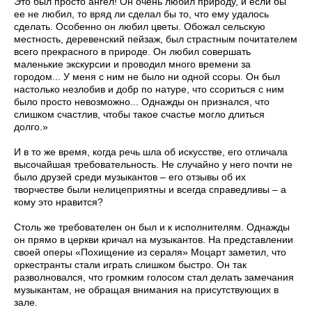
Это был просто ангел! Он очень любил природу, и если бы
ее не любил, то вряд ли сделал бы то, что ему удалось
сделать. Особенно он любил цветы. Обожал сельскую
местность, деревенский пейзаж, был страстным почитателем
всего прекрасного в природе. Он любил совершать
маленькие экскурсии и проводил много времени за
городом... У меня с ним не было ни одной ссоры. Он был
настолько незлобив и добр по натуре, что ссориться с ним
было просто невозможно... Однажды он признался, что
слишком счастлив, чтобы такое счастье могло длиться
долго.»
И в то же время, когда речь шла об искусстве, его отличала
высочайшая требовательность. Не случайно у него почти не
было друзей среди музыкантов – его отзывы об их
творчестве были нелицеприятны и всегда справедливы – а
кому это нравится?
Столь же требователен он был и к исполнителям. Однажды
он прямо в церкви кричал на музыкантов. На представлении
своей оперы «Похищение из сераля» Моцарт заметил, что
оркестранты стали играть слишком быстро. Он так
разволновался, что громким голосом стал делать замечания
музыкантам, не обращая внимания на присутствующих в
зале.