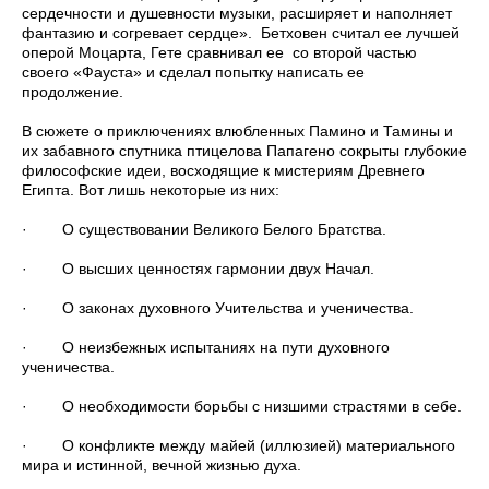
сердечности и душевности музыки, расширяет и наполняет
фантазию и согревает сердце». Бетховен считал ее лучшей
оперой Моцарта, Гете сравнивал ее со второй частью
своего «Фауста» и сделал попытку написать ее
продолжение.
В сюжете о приключениях влюбленных Памино и Тамины и
их забавного спутника птицелова Папагено сокрыты глубокие
философские идеи, восходящие к мистериям Древнего
Египта. Вот лишь некоторые из них:
· О существовании Великого Белого Братства.
· О высших ценностях гармонии двух Начал.
· О законах духовного Учительства и ученичества.
· О неизбежных испытаниях на пути духовного
ученичества.
· О необходимости борьбы с низшими страстями в себе.
· О конфликте между майей (иллюзией) материального
мира и истинной, вечной жизнью духа.