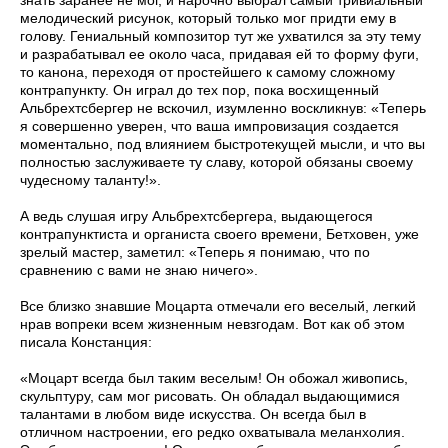
мелодический рисунок, который только мог придти ему в
голову. Гениальный композитор тут же ухватился за эту тему
и разрабатывал ее около часа, придавая ей то форму фуги,
то канона, переходя от простейшего к самому сложному
контрапункту. Он играл до тех пор, пока восхищенный
Альбрехтсбергер не вскочил, изумленно воскликнув: «Теперь
я совершенно уверен, что ваша импровизация создается
моментально, под влиянием быстротекущей мысли, и что вы
полностью заслуживаете ту славу, которой обязаны своему
чудесному таланту!».
А ведь слушая игру Альбрехтсбергера, выдающегося
контрапунктиста и органиста своего времени, Бетховен, уже
зрелый мастер, заметил: «Теперь я понимаю, что по
сравнению с вами не знаю ничего».
Все близко знавшие Моцарта отмечали его веселый, легкий
нрав вопреки всем жизненным невзгодам. Вот как об этом
писала Констанция:
«Моцарт всегда был таким веселым! Он обожал живопись,
скульптуру, сам мог рисовать. Он обладал выдающимися
талантами в любом виде искусства. Он всегда был в
отличном настроении, его редко охватывала меланхолия.