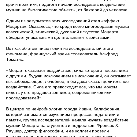
врачи практики, педагоги начали исследовать воздействие
музыки на биологические объекты, от бактерий до человека.
Одним из результатов этих исследований стал «эффект
Моцарта». Оказалось, что среди всего многообразия музыки
классической, этнической, духовной искусство Моцарта
обладает уникальными целительными свойствами.
Вот как об этом пишет один из исследователей этого
феномена, французский врач-исследователь Альфред
Томатис:
«Моцарт оказывает воздействие, сила которого несравнима
с другими. Будучи исключением из исключений, он оказывает
высвобождающее, лечебное, я бы даже сказал целительное
воздействие. Сила его превосходит все, что мы можем
видеть у его предшественников, современников или
последователей»
В центре по нейробиологии города Ирвин, Калифорния,
который занимается изучением процессов педагогики и
памяти, группа исследователей начала изучать воз­действие
музыки Моцарта на студентов и подростков. Френсис X.
Раушер, доктор философии, и ее коллеги провели
исследова­ние, в котором тридцать шесть выпускников