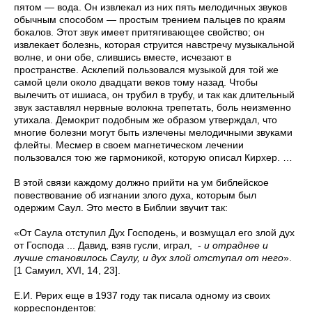
пятом — вода. Он извлекал из них пять мелодичных звуков
обычным способом — простым трением пальцев по краям
бокалов. Этот звук имеет притягивающее свой­ство; он
извлекает болезнь, которая струится навстречу музыкальной
волне, и они обе, слившись вместе, исчезают в
пространстве. Асклепий пользовался музыкой для той же
самой цели около двадцати веков тому назад. Чтобы
вылечить от ишиаса, он трубил в трубу, и так как дли­тельный
звук заставлял нервные волокна трепетать, боль неизменно
утихала. Демокрит подобным же образом ут­верждал, что
многие болезни могут быть излечены мелодичными звуками
флейты. Месмер в своем магнетическом лечении
пользовался тою же гармоникой, которую описал Кирхер. …
В этой связи каждому должно прийти на ум библейское
повествование об изгнании злого духа, которым был
одержим Саул. Это место в Библии звучит так:
«От Саула отступил Дух Господень, и возмущал его злой дух
от Господа ... Давид, взяв гусли, играл, -
и отраднее и
лучше становилось Саулу, и дух злой отступал от него
».
[1 Самуил, XVI, 14, 23].
Е.И. Рерих еще в 1937 году так писала одному из своих
корреспондентов: