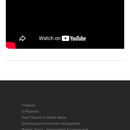
Главная
О Рерихах
Пакт Рериха и Знамя Мира
Центрально-Азиатская экспедиция
Живая Этика - философия Космической