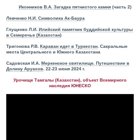
Иконников В.А. Загадка пятнистого камня
(часть 2)
Левченко Н.И. Символика Ак-Баура
Глущенко Л.И.
Илийский памятник буддийской культуры
в Семиречье (Казахстан
)
Тригонова Р.В.
Караван ид
ет в Туркестан
. Сакральные
места Центрального и Южного Казахстана
Садовская И.А.
Меркенское святилище. Путешествие в
Долину Аруахов
. 22-23 июня 2024 г.
Урочище Тамгалы (Казахстан), объект Всемирного
наследия ЮНЕСКО